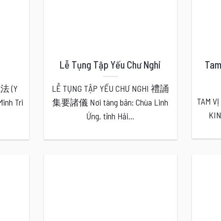
Lễ Tụng Tập Yếu Chư Nghi
Tam
懺法 (Y
LỄ TỤNG TẬP YẾU CHƯ NGHI 禮誦
TAM V
Minh Tri
集要諸儀 Nơi tàng bản: Chùa Linh
KI
Ứng, tỉnh Hải...