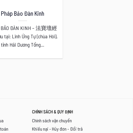
Pháp Bảo Đàn Kinh
 BẢO ĐÀN KINH – 法寶壇經
ưu tại: Linh Ứng Tự (chùa Hói),
tỉnh Hải Dương Tổng...
CHÍNH SÁCH & QUY ĐỊNH
ua
Chính sách vận chuyển
 toán
Khiếu nại - Hủy đơn - Đổi trả