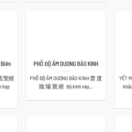
 Biên
PHỔ ĐỘ ÂM DƯƠNG BẢO KINH
ên 五聖經
PHỔ ĐỘ ÂM DƯƠNG BẢO KINH 普 度
YẾT 
 hợp
陰 陽 寶 經 Bộ kinh này...
khắc