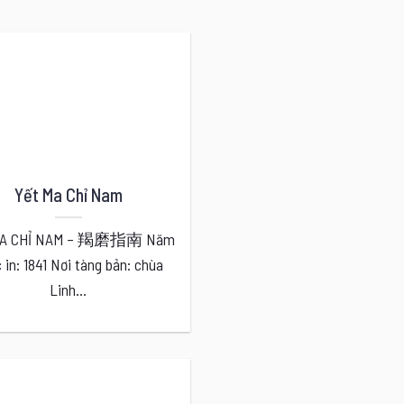
Yết Ma Chỉ Nam
MA CHỈ NAM – 羯磨指南 Năm
 in: 1841 Nơi tàng bản: chùa
Linh...