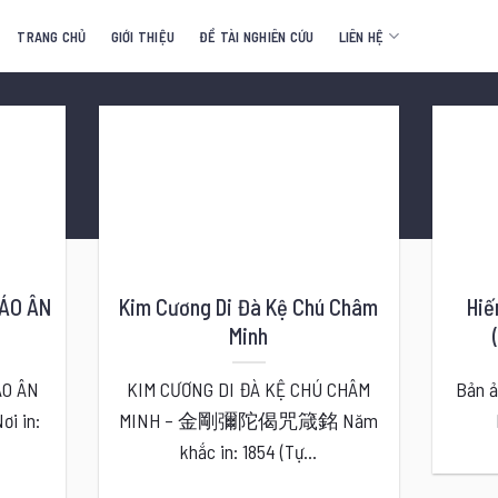
TRANG CHỦ
GIỚI THIỆU
ĐỀ TÀI NGHIÊN CỨU
LIÊN HỆ
BÁO ÂN
Kim Cương Di Đà Kệ Chú Châm
Hiế
Minh
ÁO ÂN
KIM CƯƠNG DI ĐÀ KỆ CHÚ CHÂM
Bản ả
 in:
MINH – 金剛彌陀偈咒箴銘 Năm
khắc in: 1854 (Tự...