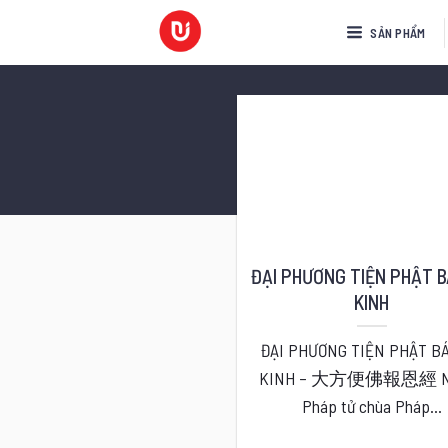
Bỏ
SẢN PHẨM
qua
nội
dung
ĐẠI PHƯƠNG TIỆN PHẬT 
KINH
ĐẠI PHƯƠNG TIỆN PHẬT B
KINH – 大方便佛報恩經 Nơi
Pháp tử chùa Pháp...