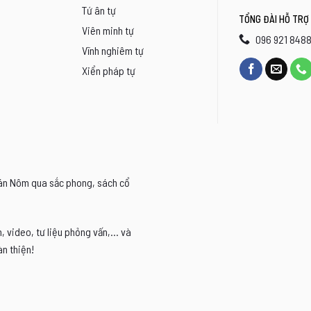
Tứ ân tự
TỔNG ĐÀI HỖ TRỢ
Viên minh tự
096 921 848
Vĩnh nghiêm tự
Xiển pháp tự
Hán Nôm qua sắc phong, sách cổ
video, tư liệu phỏng vấn,... và
n thiện!