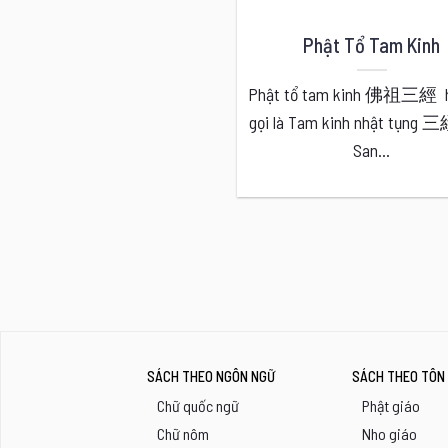
Phật Tổ Tam Kinh
Phật tổ tam kinh 佛祖三經 h
gọi là Tam kinh nhật tụn
San...
SÁCH THEO NGÔN NGỮ
SÁCH THEO TÔN 
Chữ quốc ngữ
Phật giáo
Chữ nôm
Nho giáo