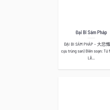
Đại Bi Sám Pháp
ĐẠI BI SÁM PHÁP – 大悲
cựu trùng san) Biên soạn: Tứ 
Lễ...