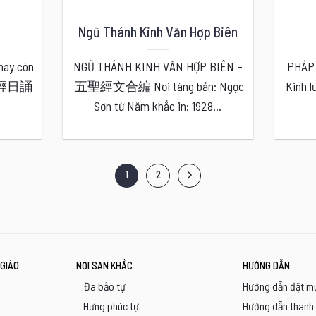
Ngũ Thánh Kinh Văn Hợp Biên
ay còn
NGŨ THÁNH KINH VĂN HỢP BIÊN –
PHÁP
g 三經日誦
五聖經文合編 Nơi tàng bản: Ngọc
Kinh l
Sơn từ Năm khắc in: 1928...
1
2
GIÁO
NƠI SAN KHẮC
HƯỚNG DẪN
Đa bảo tự
Hướng dẫn đặt m
Hưng phúc tự
Hướng dẫn thanh