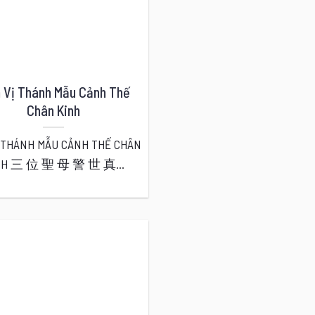
 Vị Thánh Mẫu Cảnh Thế
Chân Kinh
Ị THÁNH MẪU CẢNH THẾ CHÂN
NH 三 位 聖 母 警 世 真...