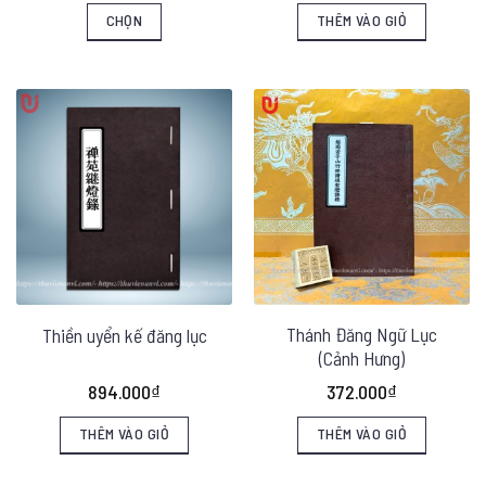
từ
CHỌN
THÊM VÀO GIỎ
510.000₫
đến
Sản
1.050.000₫
phẩm
này
có
nhiều
biến
thể.
Các
tùy
chọn
Thánh Đăng Ngữ Lục
Thiền uyển kế đăng lục
(Cảnh Hưng)
có
thể
894.000
₫
372.000
₫
được
THÊM VÀO GIỎ
THÊM VÀO GIỎ
chọn
trên