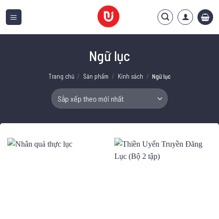
Bỏ
qua
nội
dung
Ngữ lục
Trang chủ
/
Sản phẩm
/
Kinh sách
/
Ngữ lục