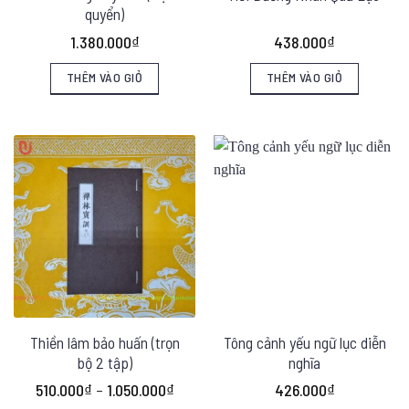
quyển)
1.380.000
₫
438.000
₫
THÊM VÀO GIỎ
THÊM VÀO GIỎ
Thiền lâm bảo huấn (trọn
Tông cảnh yếu ngữ lục diễn
bộ 2 tập)
nghĩa
Khoảng
510.000
₫
–
1.050.000
₫
426.000
₫
giá: