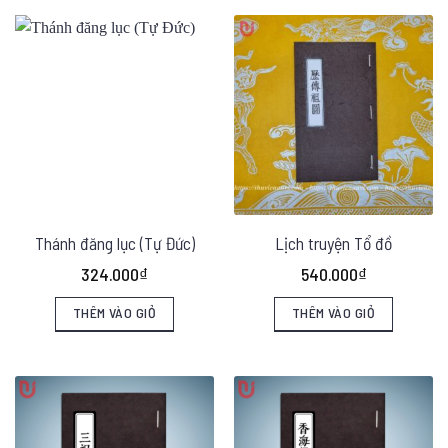
trang
sản
phẩm
Thánh đăng lục (Tự Đức)
Lịch truyện Tổ đồ
324.000
₫
540.000
₫
THÊM VÀO GIỎ
THÊM VÀO GIỎ