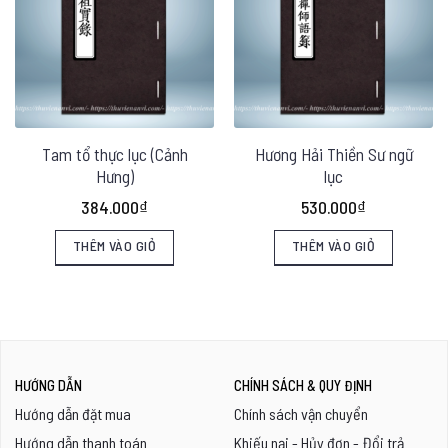
Tam tổ thực lục (Cảnh
Hương Hải Thiền Sư ngữ
Hưng)
lục
384.000
₫
530.000
₫
THÊM VÀO GIỎ
THÊM VÀO GIỎ
HƯỚNG DẪN
CHÍNH SÁCH & QUY ĐỊNH
Hướng dẫn đặt mua
Chính sách vận chuyển
Hướng dẫn thanh toán
Khiếu nại - Hủy đơn - Đổi trả