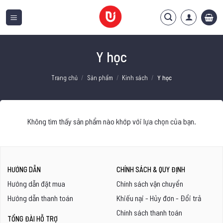
Bỏ
qua
nội
dung
Y học
Trang chủ
/
Sản phẩm
/
Kinh sách
/
Y học
Không tìm thấy sản phẩm nào khớp với lựa chọn của bạn.
HƯỚNG DẪN
CHÍNH SÁCH & QUY ĐỊNH
Hướng dẫn đặt mua
Chính sách vận chuyển
Hướng dẫn thanh toán
Khiếu nại - Hủy đơn - Đổi trả
Chính sách thanh toán
TỔNG ĐÀI HỖ TRỢ