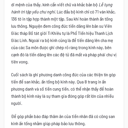
di mệnh của thầy, kính cẩn viết chữ và khắc bản bộ
Lễ tụng
hành trì tập yếu chư nghi
. Lúc đầu bộ kinh chỉ có 71 ván khắc,
136 tờ in tập hợp thành một tập. Sau khi hoàn thành ấn tống
lưu thông. Nguyện đem công đức tiến dâng lên bản sư Viên
Giác tháp Bồ tát giới Tì Khiêu tự là Phổ Tiến hiệu Thanh Lịch
Giác Linh. Ngoài ra bộ kinh cũng là để tiến dâng lên cha mẹ
của các Sa môn được ghi chép rõ ràng trong kinh này, bên
cạnh đó là tiến dâng lên các đệ tử đã mất và pháp phái chư vị
tiên vong.
Cuối sách là ghi phương danh công đức của các thiện tín góp
tiền để san khắc, ấn tống bộ kinh này. Qua 8 trang in ấn
phương danh và số tiền cung tiến, có thể nhận thấy để hoàn
thành bộ kinh này là sự tham gia đóng góp rất lớn của nhiều
người.
Để góp phần báo đáp thâm ân của tiền nhân đã có công san
kinh ấn tống nhằm giúp pháp bảo lưu thông.