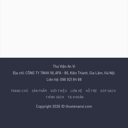
Thư Viện An Vi
Địa chỉ: CÔNG TY TNHH VILAPA - 86, Kiên Thành, Gia Lâm, Hà Nội.
Liên hệ: 096 921 84 88
TRANG CHỦ
SẢN PHẨM
GIỚI THIỆU
LIÊN HỆ
HỖ TRỢ
GÓP SÁCH
THỈNH SÁCH
TÀI KHOẢN
Copyright 2026 © thuvienanvi.com