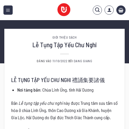
Bỏ
qua
nội
dung
GIỚI THIỆU SÁCH
Lễ Tụng Tập Yếu Chư Nghi
ĐĂNG VÀO
11/10/2022
BỞI
DANG GIANG
LỄ TỤNG TẬP YẾU CHƯ NGHI
禮誦集要諸儀
Nơi tàng bản:
Chùa Linh Ứng, tỉnh Hải Dương
Bản
Lễ tụng tập yếu chư nghi
này được Trung tâm sưu tầm số
hóa ở chùa Linh Ứng, thôn Cao Dương xã Gia Khánh, huyện
Gia Lộc, Hải Dương do Đại đức Thích Giác Thành cung cấp.