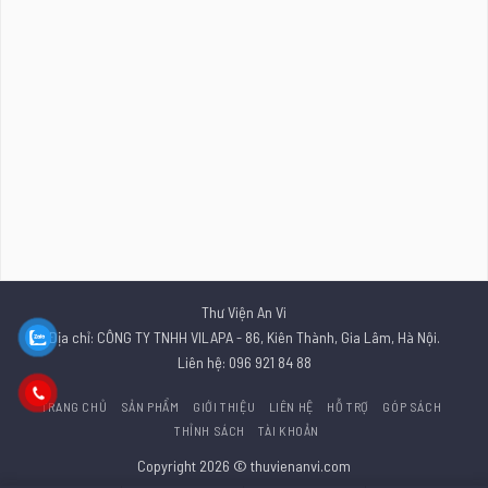
Thư Viện An Vi
Địa chỉ: CÔNG TY TNHH VILAPA - 86, Kiên Thành, Gia Lâm, Hà Nội.
Liên hệ: 096 921 84 88
TRANG CHỦ
SẢN PHẨM
GIỚI THIỆU
LIÊN HỆ
HỖ TRỢ
GÓP SÁCH
THỈNH SÁCH
TÀI KHOẢN
Copyright 2026 © thuvienanvi.com