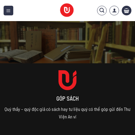
Bỏ
qua
nội
dung
GÓP SÁCH
Quý thầy – quý độc giả có sách hay tư liệu quý có thể góp gửi đến Thư
Viện An vi