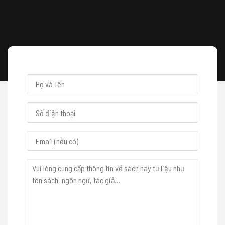
Họ
và
Tên
*
Số
điện
thoại
*
Email
(nếu
có)
Nội
dung
*