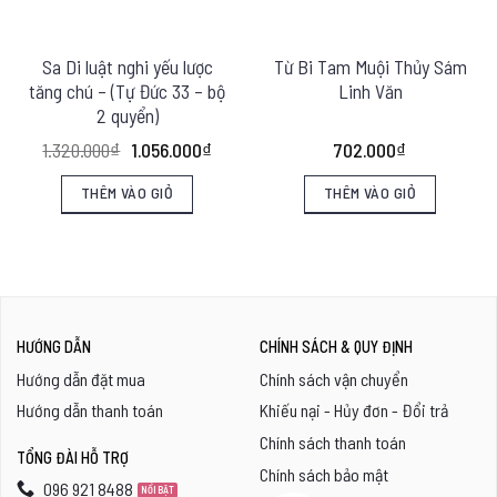
Sa Di luật nghi yếu lược
Từ Bi Tam Muội Thủy Sám
tăng chú – (Tự Đức 33 – bộ
Linh Văn
2 quyển)
Giá
Giá
1.320.000
₫
1.056.000
₫
702.000
₫
gốc
hiện
là:
tại
THÊM VÀO GIỎ
THÊM VÀO GIỎ
1.320.000₫.
là:
1.056.000₫.
HƯỚNG DẪN
CHÍNH SÁCH & QUY ĐỊNH
Hướng dẫn đặt mua
Chính sách vận chuyển
Hướng dẫn thanh toán
Khiếu nại - Hủy đơn - Đổi trả
Chính sách thanh toán
TỔNG ĐÀI HỖ TRỢ
Chính sách bảo mật
096 921 8488