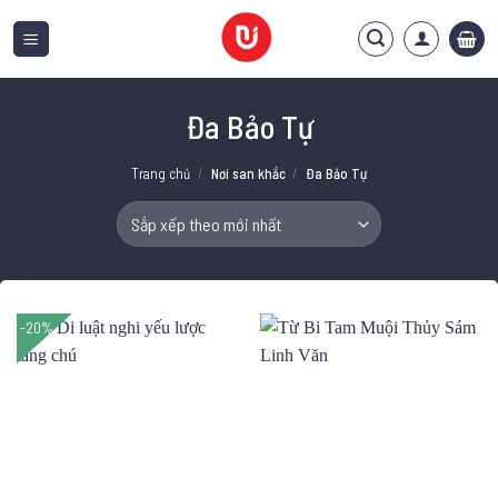
Bỏ
qua
nội
dung
Đa Bảo Tự
Trang chủ
/
Nơi san khắc
/
Đa Bảo Tự
-20%