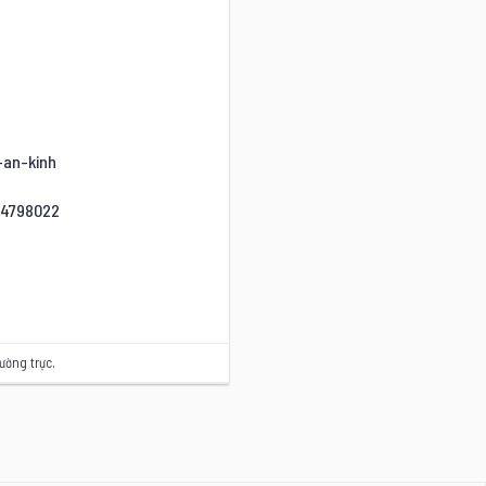
-an-kinh
94798022
hường trực
.