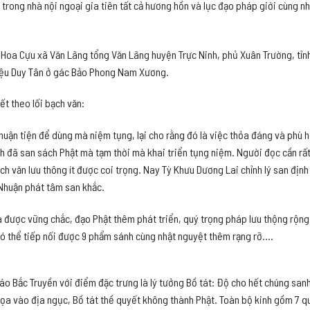
trong nhà nội ngoại gia tiên tất cả hương hồn và lục đạo pháp giới cùng 
 Hoa Cựu xã Văn Lãng tổng Văn Lãng huyện Trực Ninh, phủ Xuân Trường, tỉnh
 hiệu Duy Tân ở gác Bảo Phong Nam Xương.
ết theo lối bạch văn:
huận tiện để dùng mà niệm tụng, lại cho rằng đó là việc thỏa đáng và phù h
nh đã san sách Phật mà tạm thời mà khai triển tụng niệm. Người đọc cần rất
ch văn lưu thông ít được coi trọng. Nay Tỳ Khưu Dương Lai chỉnh lý san địn
Nhuận phát tâm san khắc.
được vững chắc, đạo Phật thêm phát triển, quý trọng pháp lưu thộng rộng r
 có thể tiếp nối được 9 phẩm sánh cùng nhật nguyệt thêm rạng rỡ….
iáo Bắc Truyền với điểm đặc trưng là lý tưởng Bồ tát: Độ cho hết chúng san
ọa vào địa ngục, Bồ tát thề quyết không thành Phật. Toàn bộ kinh gồm 7 q