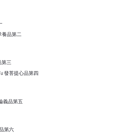
一
Hai 孝養品第二
對治品第三
 Thứ Tư 發菩提心品第四
Năm 論義品第五
 惡友品第六