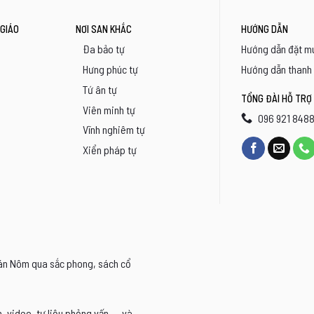
GIÁO
NƠI SAN KHẮC
HƯỚNG DẪN
Đa bảo tự
Hướng dẫn đặt m
Hưng phúc tự
Hướng dẫn thanh
Tứ ân tự
TỔNG ĐÀI HỖ TRỢ
Viên minh tự
096 921 848
Vĩnh nghiêm tự
Xiển pháp tự
Hán Nôm qua sắc phong, sách cổ
video, tư liệu phỏng vấn,... và