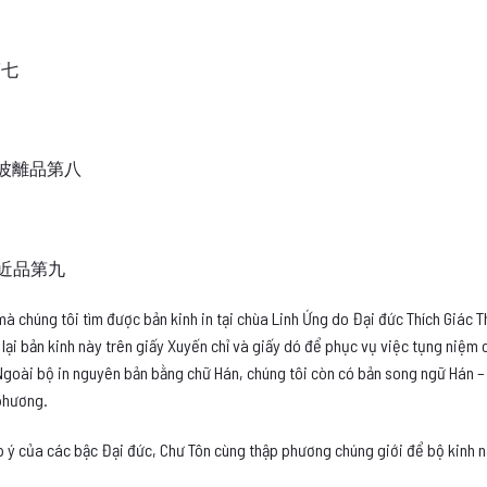
品第七
ám 優波離品第八
ín 親近品第九
à chúng tôi tìm được bản kinh in tại chùa Linh Ứng do Đại đức Thích Giác
 lại bản kinh này trên giấy Xuyến chỉ và giấy dó để phục vụ việc tụng niệm
goài bộ in nguyên bản bằng chữ Hán, chúng tôi còn có bản song ngữ Hán – 
phương.
 ý của các bậc Đại đức, Chư Tôn cùng thập phương chúng giới để bộ kinh n