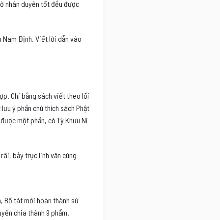
nhờ nhân duyên tốt đều được
 Nam Định. Viết lời dẫn vào
ợp. Chi bằng sách viết theo lối
 lưu ý phần chú thích sách Phật
h được một phần, có Tỳ Khưu Ni
ãi, bảy trục linh văn cùng
h, Bồ tát mới hoàn thành sứ
uyển chia thành 9 phẩm.