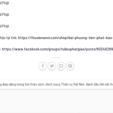
i
Phật
i
Phật
i
Phật
hảo tại link:
https://thuvienanvi.com/shop/dai-phuong-tien-phat-bao
i:
https://www.facebook.com/groups/tulieuphatgiao/posts/6034628
này được đăng trong
Giới thiệu sách
,
Hành trạng Thiền sư Việt Nam
. Đánh dấu
liên kết t