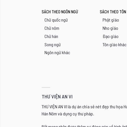
SÁCH THEO NGÔN NGỮ
SÁCH THEO TÔN 
Chữ quốc ngữ
Phật giáo
Chữ nôm
Nho giáo
Chữ hán
Đạo giáo
Song ngữ
Tôn giáo khác
Ngôn ngữ khác
THƯ VIỆN AN VI
THƯ VIỆN AN VI là dự án chia sẻ nét đẹp thư họa 
Hán Nôm và dụng cụ thư pháp.
Rất mong nhận được thêm sự đóng góp về hình ảnh, 