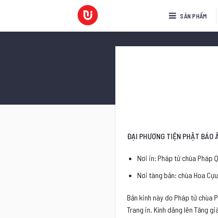
Bỏ
SẢN PHẨM
qua
nội
dung
ĐẠI PHƯƠNG TIỆN PHẬT 
Nơi in: Pháp tử chùa Pháp 
Nơi tàng bản: chùa Hoa Cựu
Bản kinh này do Pháp tử chùa 
Trang in. Kính dâng lên Tăng g