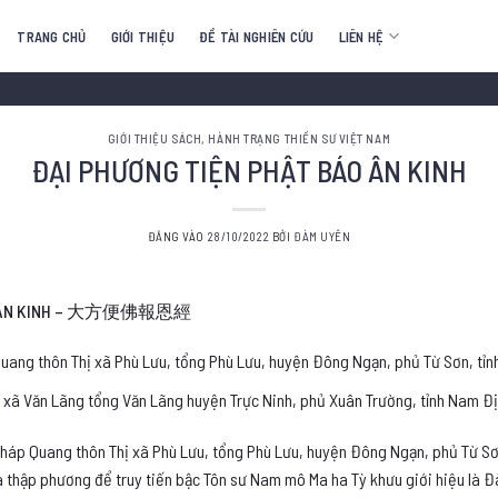
TRANG CHỦ
GIỚI THIỆU
ĐỀ TÀI NGHIÊN CỨU
LIÊN HỆ
GIỚI THIỆU SÁCH
,
HÀNH TRẠNG THIỀN SƯ VIỆT NAM
ĐẠI PHƯƠNG TIỆN PHẬT BÁO ÂN KINH
ĐĂNG VÀO
28/10/2022
BỞI
ĐÀM UYÊN
BÁO ÂN KINH – 大方便佛報恩經
Quang thôn Thị xã Phù Lưu, tổng Phù Lưu, huyện Đông Ngạn, phủ Từ Sơn, tỉn
 xã Văn Lãng tổng Văn Lãng huyện Trực Ninh, phủ Xuân Trường, tỉnh Nam Đ
Pháp Quang thôn Thị xã Phù Lưu, tổng Phù Lưu, huyện Đông Ngạn, phủ Từ Sơ
ià thập phương để truy tiến bậc Tôn sư Nam mô Ma ha Tỳ khưu giới hiệu là 