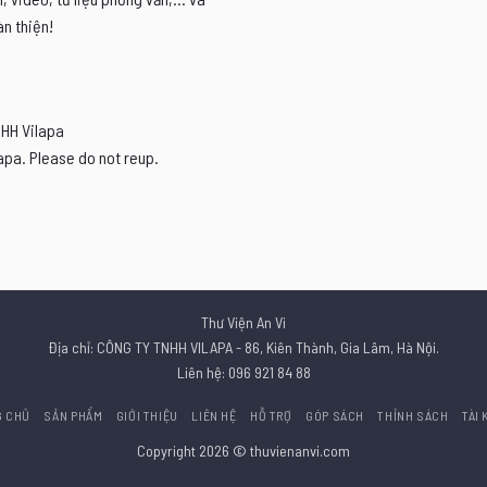
n thiện!
NHH Vilapa
apa. Please do not reup.
Thư Viện An Vi
Địa chỉ: CÔNG TY TNHH VILAPA - 86, Kiên Thành, Gia Lâm, Hà Nội.
Liên hệ: 096 921 84 88
G CHỦ
SẢN PHẨM
GIỚI THIỆU
LIÊN HỆ
HỖ TRỢ
GÓP SÁCH
THỈNH SÁCH
TÀI
Copyright 2026 © thuvienanvi.com