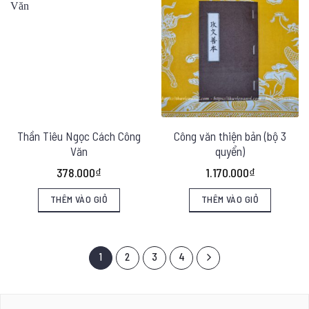
có
nhiều
biến
thể.
Các
tùy
chọn
Thần Tiêu Ngọc Cách Công
Công văn thiện bản (bộ 3
Văn
quyển)
có
thể
378.000
₫
1.170.000
₫
được
THÊM VÀO GIỎ
THÊM VÀO GIỎ
chọn
trên
trang
1
2
3
4
sản
phẩm