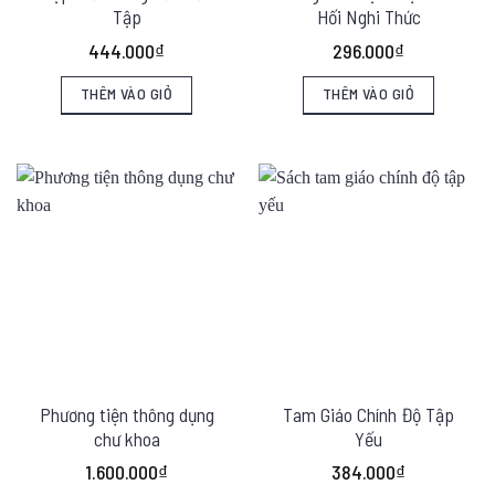
Tập
Hối Nghi Thức
444.000
₫
296.000
₫
THÊM VÀO GIỎ
THÊM VÀO GIỎ
Phương tiện thông dụng
Tam Giáo Chính Độ Tập
chư khoa
Yếu
1.600.000
₫
384.000
₫