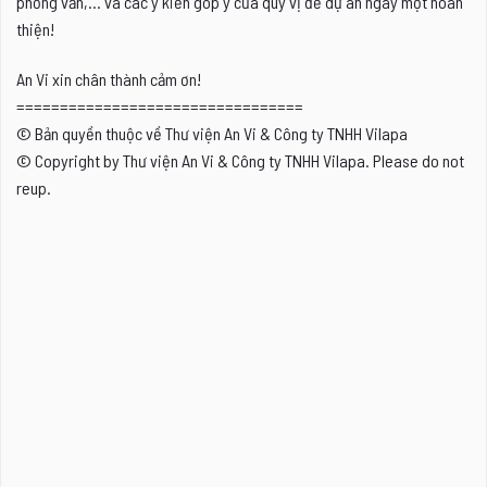
phỏng vấn,... và các ý kiến góp ý của quý vị để dự án ngày một hoàn
thiện!
An Vi xin chân thành cảm ơn!
=================================
© Bản quyền thuộc về Thư viện An Vi & Công ty TNHH Vilapa
© Copyright by Thư viện An Vi & Công ty TNHH Vilapa. Please do not
reup.