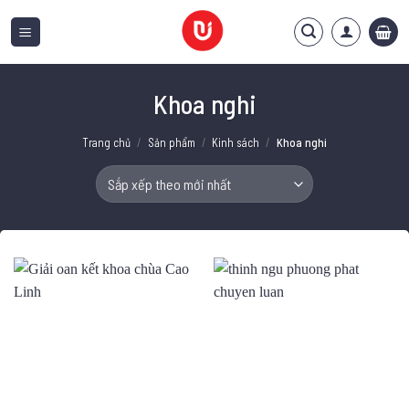
Bỏ
qua
nội
dung
Khoa nghi
Trang chủ
/
Sản phẩm
/
Kinh sách
/
Khoa nghi