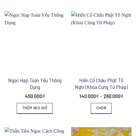
Ngọc Hạp Toản Yếu Thông
Hiến Cổ Châu Phật Tổ
Dụng
Nghi (Khoa Cúng Tứ Pháp)
Khoản
450.000
₫
140.000
₫
–
260.000
₫
giá:
từ
THÊM VÀO GIỎ
CHỌN
140.0
đến
Sản
260.0
phẩm
này