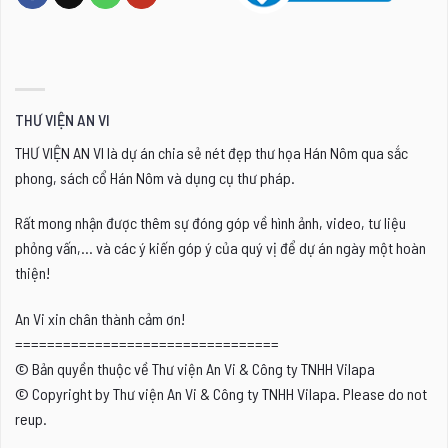
THƯ VIỆN AN VI
THƯ VIỆN AN VI là dự án chia sẻ nét đẹp thư họa Hán Nôm qua sắc
phong, sách cổ Hán Nôm và dụng cụ thư pháp.
Rất mong nhận được thêm sự đóng góp về hình ảnh, video, tư liệu
phỏng vấn,... và các ý kiến góp ý của quý vị để dự án ngày một hoàn
thiện!
An Vi xin chân thành cảm ơn!
=================================
© Bản quyền thuộc về Thư viện An Vi & Công ty TNHH Vilapa
© Copyright by Thư viện An Vi & Công ty TNHH Vilapa. Please do not
reup.