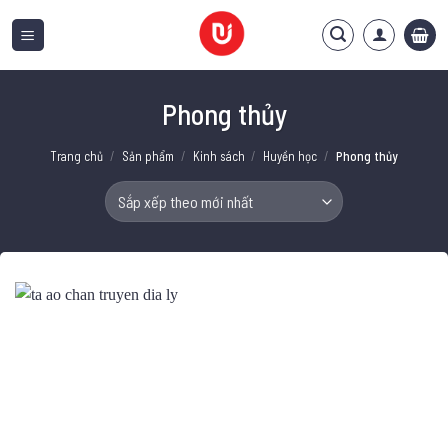
Bỏ
qua
nội
dung
Phong thủy
Trang chủ
/
Sản phẩm
/
Kinh sách
/
Huyền học
/
Phong thủy