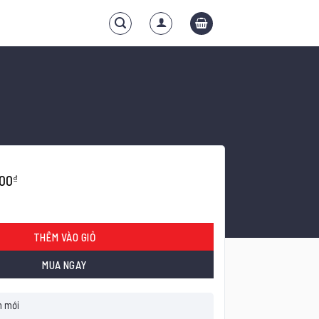
000
₫
hông Dụng số lượng
THÊM VÀO GIỎ
MUA NGAY
 mới