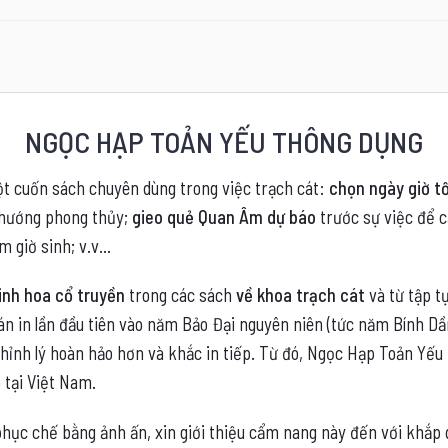
NGỌC HẠP TOẢN YẾU THÔNG DỤNG
t cuốn sách chuyên dùng trong việc trạch cát:
chọn ngày giờ t
 hướng phong thủy;
gieo quẻ Quan Âm dự báo
trước sự việc để c
m giờ sinh; v.v…
inh hoa cổ truyền
trong các sách
về khoa trạch cát
và từ tập t
 in lần đầu tiên vào năm Bảo Đại nguyên niên (tức năm Bính Dần
 chỉnh lý hoàn hảo hơn và khắc in tiếp. Từ đó, Ngọc Hạp Toản Y
 tại Việt Nam.
hục chế bằng ảnh ấn, xin giới thiệu cẩm nang này đến với khắp q