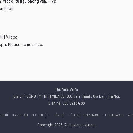
video, tư liệu phỏng vấn,... và
n thiện!
NHH Vilapa
apa. Please do not reup.
Thư Viện An Vi
Địa chỉ: CÔNG TY TNHH VILAPA - 86, Kiên Thành, Gia Lâm, Hà Nội.
Liên hệ: 096 921 84 88
G CHỦ
SẢN PHẨM
GIỚI THIỆU
LIÊN HỆ
HỖ TRỢ
GÓP SÁCH
THỈNH SÁCH
TÀI
Copyright 2026 © thuvienanvi.com