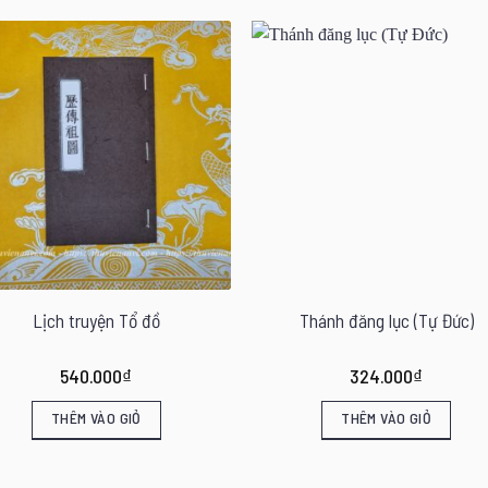
Lịch truyện Tổ đồ
Thánh đăng lục (Tự Đức)
540.000
₫
324.000
₫
THÊM VÀO GIỎ
THÊM VÀO GIỎ