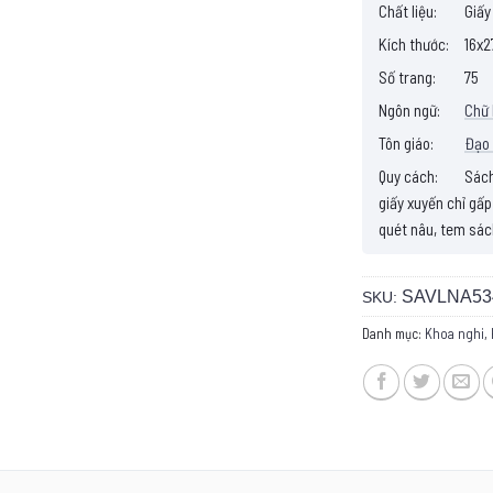
Chất liệu:
Giấy
Kích thước:
16x2
Số trang:
75
Ngôn ngữ:
Chữ
Tôn giáo:
Đạo 
Quy cách:
Sách 
giấy xuyến chỉ gấp
quét nâu, tem sác
SAVLNA53
SKU:
Danh mục:
Khoa nghi
,