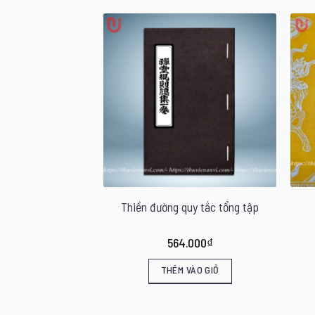
nh độ thực lục
Thiền đường quy tắc tổng tập
.000
₫
564.000
₫
VÀO GIỎ
THÊM VÀO GIỎ