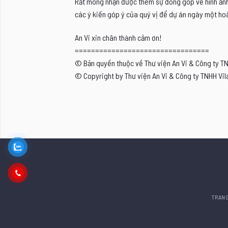
Rất mong nhận được thêm sự đóng góp về hình ảnh, 
các ý kiến góp ý của quý vị để dự án ngày một hoà
An Vi xin chân thành cảm ơn!
=================================
© Bản quyền thuộc về Thư viện An Vi & Công ty T
© Copyright by Thư viện An Vi & Công ty TNHH Vil
TRAN