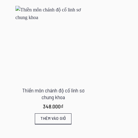
Thiền môn chánh độ cố linh sơ
chung khoa
348.000
₫
THÊM VÀO GIỎ