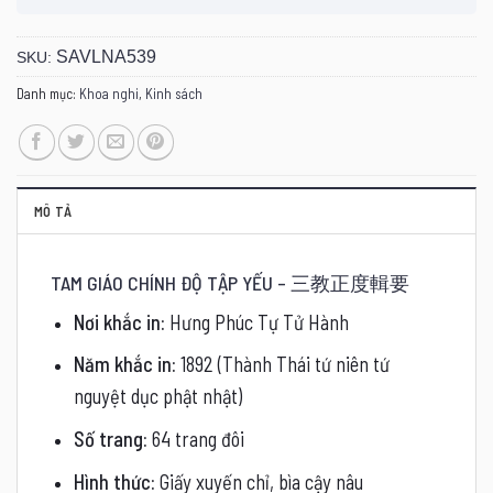
SAVLNA539
SKU:
Danh mục:
Khoa nghi
,
Kinh sách
MÔ TẢ
TAM GIÁO CHÍNH ĐỘ TẬP YẾU – 三教正度輯要
Nơi khắc in:
Hưng Phúc Tự Tử Hành
Năm khắc in:
1892 (Thành Thái tứ niên tứ
nguyệt dục phật nhật)
Số trang:
64 trang đôi
Hình thức:
Giấy xuyến chỉ, bìa cậy nâu