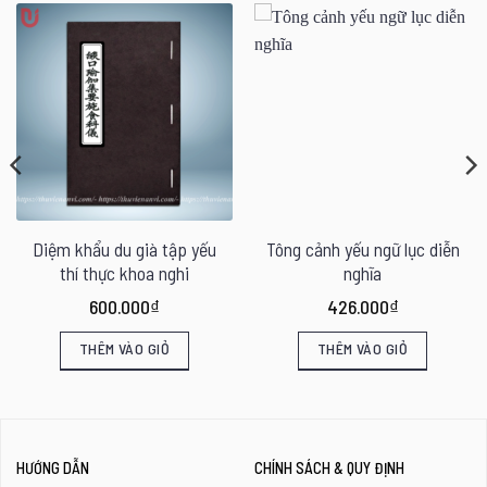
Diệm khẩu du già tập yếu
Tông cảnh yếu ngữ lục diễn
thí thực khoa nghi
nghĩa
600.000
₫
426.000
₫
THÊM VÀO GIỎ
THÊM VÀO GIỎ
HƯỚNG DẪN
CHÍNH SÁCH & QUY ĐỊNH