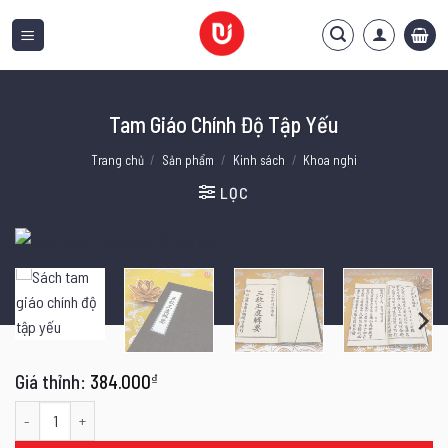
Bỏ
qua
nội
dung
Tam Giáo Chính Độ Tập Yếu
Trang chủ
/
Sản phẩm
/
Kinh sách
/
Khoa nghi
LỌC
384.000
₫
Tam Giáo Chính Độ Tập Yếu số lượng