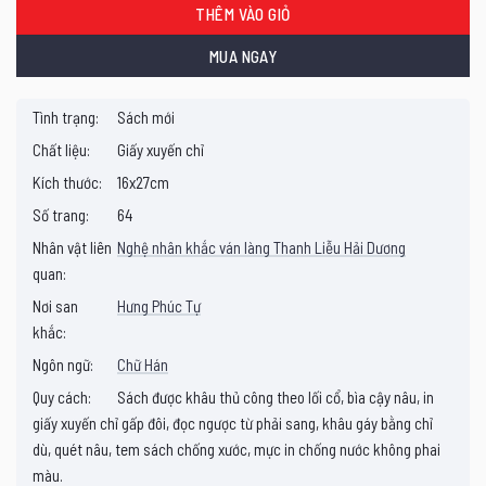
THÊM VÀO GIỎ
MUA NGAY
Tình trạng:
Sách mới
Chất liệu:
Giấy xuyến chỉ
Kích thước:
16x27cm
Số trang:
64
Nhân vật liên
Nghệ nhân khắc ván làng Thanh Liễu Hải Dương
quan:
Nơi san
Hưng Phúc Tự
khắc:
Ngôn ngữ:
Chữ Hán
Quy cách:
Sách được khâu thủ công theo lối cổ, bìa cậy nâu, in
giấy xuyến chỉ gấp đôi, đọc ngược từ phải sang, khâu gáy bằng chỉ
dù, quét nâu, tem sách chống xước, mực in chống nước không phai
màu.