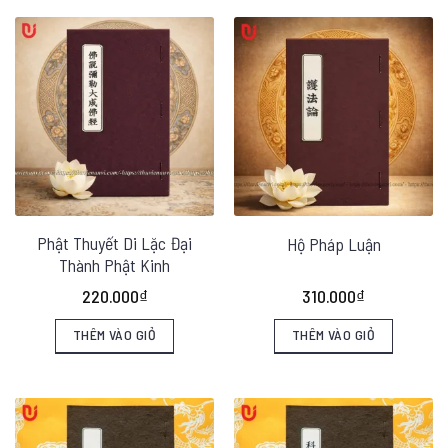
phẩm
này
có
nhiều
biến
thể.
Các
tùy
chọn
Phật Thuyết Di Lặc Đại
Hộ Pháp Luận
Thành Phật Kinh
có
thể
220.000
₫
310.000
₫
được
THÊM VÀO GIỎ
THÊM VÀO GIỎ
chọn
trên
trang
sản