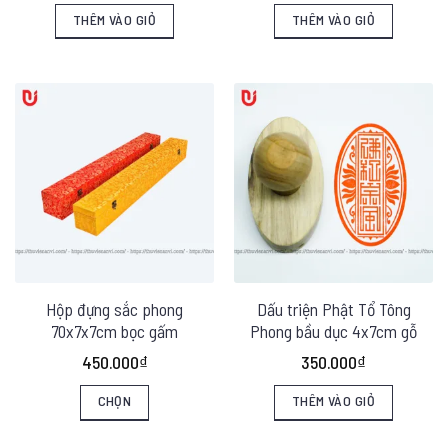
THÊM VÀO GIỎ
THÊM VÀO GIỎ
Hộp đựng sắc phong
Dấu triện Phật Tổ Tông
70x7x7cm bọc gấm
Phong bầu dục 4x7cm gỗ
450.000
₫
350.000
₫
CHỌN
THÊM VÀO GIỎ
Sản