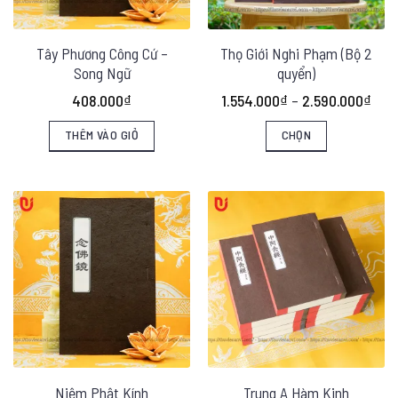
Tây Phương Công Cứ –
Thọ Giới Nghi Phạm (Bộ 2
Song Ngữ
quyển)
Kho
408.000
₫
1.554.000
₫
–
2.590.000
₫
giá:
từ
THÊM VÀO GIỎ
CHỌN
1.55
đến
Sản
2.59
phẩm
này
có
nhiều
biến
thể.
Các
tùy
chọn
Niệm Phật Kính
Trung A Hàm Kinh