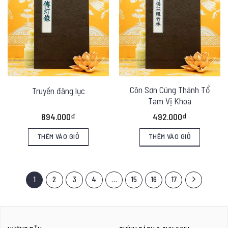
phẩm
Côn Sơn Cúng Thánh Tổ
Truyền đăng lục
Tam Vị Khoa
894.000
₫
492.000
₫
THÊM VÀO GIỎ
THÊM VÀO GIỎ
1
2
3
4
…
15
16
17