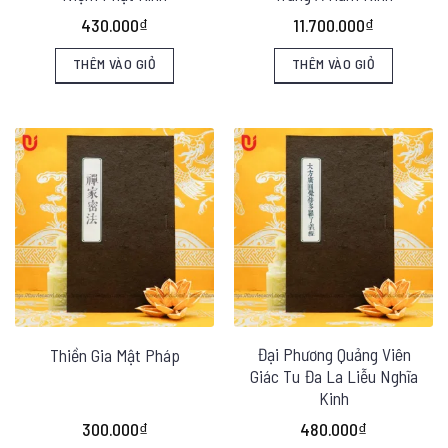
có
430.000
₫
11.700.000
₫
thể
THÊM VÀO GIỎ
THÊM VÀO GIỎ
được
chọn
trên
trang
sản
phẩm
Đại Phương Quảng Viên
Thiền Gia Mật Pháp
Giác Tu Đa La Liễu Nghĩa
Kinh
300.000
₫
480.000
₫