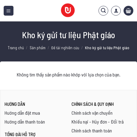
Bỏ
qua
nội
dung
Kho ký gửi tư liệu Phật giáo
Trang chủ
/
Sản phẩm
/
Đề tài nghiên cứu
/
Kho ký gửi tư liệu Phật giáo
Không tìm thấy sản phẩm nào khớp với lựa chọn của bạn.
HƯỚNG DẪN
CHÍNH SÁCH & QUY ĐỊNH
Hướng dẫn đặt mua
Chính sách vận chuyển
Hướng dẫn thanh toán
Khiếu nại - Hủy đơn - Đổi trả
Chính sách thanh toán
TỔNG ĐÀI HỖ TRỢ