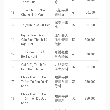
Thánh Lục
錄
Thiên Phúc Tự Hồng
天福寺洪
12
4
100.000
Chung Minh Văn
鍾銘文
瑞圭社事
13
Thụy Khuê Xã Sự Tích
15
140.000
跡
Nghinh Niên Xuân
迎年春天
14
Đản Sinh Thánh Tổ
誕生聖祖
50
300.000
Nghi Tiết
儀節
Tu Lễ Quan Thế Âm
修禮觀世
15
41
300.000
Bồ Tát Nghi
音菩薩儀
Đại Bi Tự Tán Diên
大悲寺讚
16
16
150.000
Sinh Đăng Khoa
延生燈科
Chiêu Thiền Tự Cúng
昭禪寺供
17
Thánh Tổ Phụ Tổ Mẫu
聖祖父祖
33
250.000
Khoa
母科
Chiêu Thiền Tự Cúng
昭禪寺供
18
Thánh Tổ Mộc Dục
32
250.000
聖祖科
Khoa