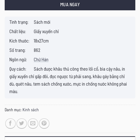
MUA NGAY
Tình trạng:
Sách mới
Chất liệu:
Giấy xuyến chỉ
Kích thước:
18x27cm
Số trang:
862
Ngôn ngữ:
Chữ Hán
Quy cách:
Sách được khâu thủ công theo lối cổ, bìa cậy nâu, in
giấy xuyến chỉ gấp đôi, đọc ngược từ phải sang, khâu gáy bằng chỉ
dù, quét nâu, tem sách chống xước, mực in chống nước không phai
màu.
Danh mục:
Kinh sách