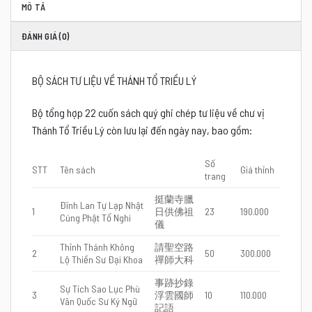
MÔ TẢ
ĐÁNH GIÁ (0)
BỘ SÁCH TƯ LIỆU VỀ THÁNH TỔ TRIỀU LÝ
Bộ tổng hợp 22 cuốn sách quý ghi chép tư liệu về chư vị
Thánh Tổ Triều Lý còn lưu lại đến ngày nay, bao gồm:
Số
STT
Tên sách
Giá thỉnh
trang
挺蘭寺臘
Đĩnh Lan Tự Lạp Nhật
1
日供佛祖
23
190.000
Cúng Phật Tổ Nghi
儀
Thỉnh Thánh Không
請聖空路
2
50
300.000
Lộ Thiền Sư Đại Khoa
禪師大科
事跡抄錄
Sự Tích Sao Lục Phù
3
浮雲國師
10
110.000
Vân Quốc Sư Ký Ngữ
記語