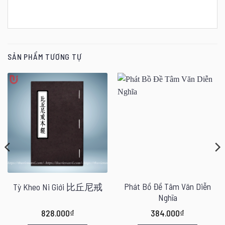
SẢN PHẨM TƯƠNG TỰ
Phát Bồ Đề Tâm Văn Diễn
Tỳ Kheo Ni Giới 比丘尼戒
Nghĩa
828.000
₫
384.000
₫