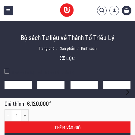
Bỏ
qua
nội
dung
Bộ sách Tư liệu về Thánh Tổ Triều Lý
Trang chủ
/
Sản phẩm
/
Kinh sách
LỌC
6.120.000
₫
Bộ sách Tư liệu về Thánh Tổ Triều Lý số lượng
THÊM VÀO GIỎ