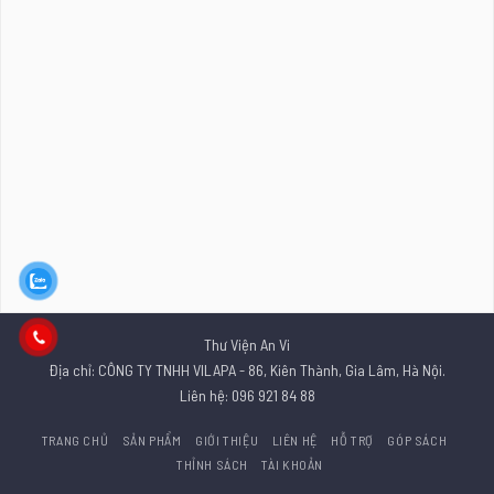
Thư Viện An Vi
Địa chỉ: CÔNG TY TNHH VILAPA - 86, Kiên Thành, Gia Lâm, Hà Nội.
Liên hệ: 096 921 84 88
TRANG CHỦ
SẢN PHẨM
GIỚI THIỆU
LIÊN HỆ
HỖ TRỢ
GÓP SÁCH
THỈNH SÁCH
TÀI KHOẢN