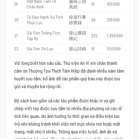
Việt Nam Tam Tổ
越南三祖
19
16
150.000
Chân Kinh
真經
Từ Đạo Hạnh Sự Tích
徐道行事
20
26
210.000
Thực Lục
跡實錄
Sài Sơn Thắng Tích
柴山勝蹟
21
225
1.350.000
Tạp Ký
襍紀
22
Sài Sơn Thi Lục
柴山詩錄
91
550.000
Với lòng biết hơn sâu sắc, Thư viện An Vi xin chân thành
cảm ơn Thượng Tọa Thích Tâm Hiệp đã dành nhiều năm tâm
huyết sưu tầm, bổ ảnh để tác phẩm quý báu này được lưu
giữ và truyền bá rộng rãi.
Bộ sách bao gồm cả các tác phẩm được khắc in và ghi
chép viết tay được sưu tầm từ nhiều địa phương và các di
tích liên quan, do ảnh hưởng từ thời gian và điều kiện lưu
trữ nên không tránh khỏi việc nét mực nhòe mờ hoặc mất
trang, mất chữ ít nhiều. Thông qua việc tu bổ, ảnh ấn và