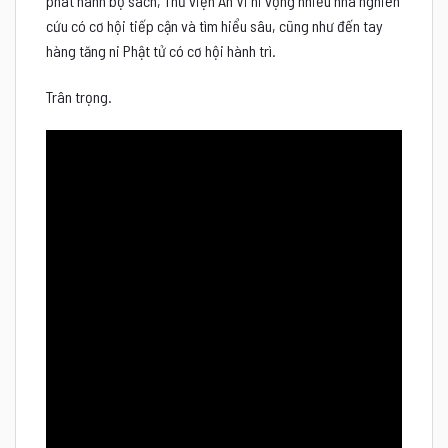
phát hành bộ sách, Thư viện An Vi hi vọng nhiều nhà nghiên
cứu có cơ hội tiếp cận và tìm hiểu sâu, cũng như đến tay
hàng tăng ni Phật tử có cơ hội hành trì.
Trân trọng.