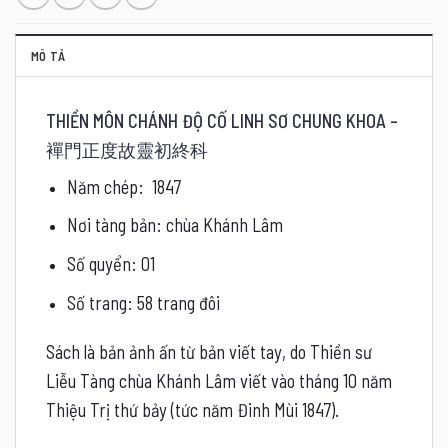
MÔ TẢ
THIỀN MÔN CHÁNH ĐỘ CỐ LINH SƠ CHUNG KHOA –
襌門正度故靈初終科
Năm chép: 1847
Nơi tàng bản: chùa Khánh Lâm
Số quyển: 01
Số trang: 58 trang đôi
Sách là bản ảnh ấn từ bản viết tay, do Thiền sư
Liễu Tàng chùa Khánh Lâm viết vào tháng 10 năm
Thiệu Trị thứ bảy (tức năm Đinh Mùi 1847).