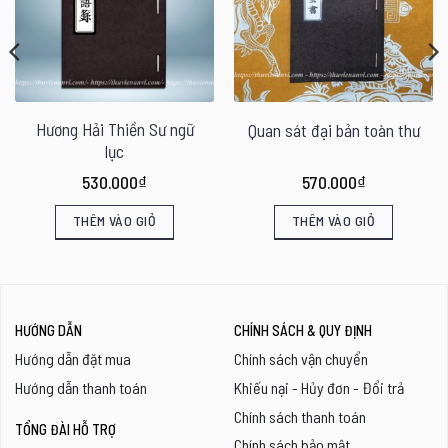
Hương Hải Thiền Sư ngữ
Quan sát đại bản toàn thư
lục
530.000
₫
570.000
₫
THÊM VÀO GIỎ
THÊM VÀO GIỎ
HƯỚNG DẪN
CHÍNH SÁCH & QUY ĐỊNH
Hướng dẫn đặt mua
Chính sách vận chuyển
Hướng dẫn thanh toán
Khiếu nại - Hủy đơn - Đổi trả
Chính sách thanh toán
TỔNG ĐÀI HỖ TRỢ
Chính sách bảo mật