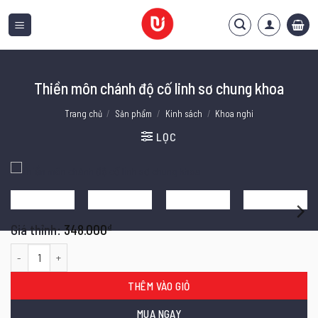
Bỏ
qua
nội
dung
Thiền môn chánh độ cố linh sơ chung khoa
Trang chủ
/
Sản phẩm
/
Kinh sách
/
Khoa nghi
LỌC
348.000
₫
Thiền môn chánh độ cố linh sơ chung khoa số lượng
THÊM VÀO GIỎ
MUA NGAY