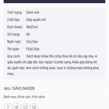
Tình trạng:
Sách mới
Chất liệu:
Giấy xuyến chỉ
Kích thước:
16x27cm
Số trang:
58
Ngôn ngữ:
Chữ Hán
Tôn giáo:
Phật Giáo
Quy cách:
Sách được khâu thủ công theo lối cổ, bìa cậy nâu, in
giấy xuyến chỉ gấp đôi, đọc ngược từ phải sang, khâu gáy bằng chỉ
dù, quét nâu, tem sách chống xước, mực in chống nước không phai
màu.
SAVLNA028
SKU:
Danh mục:
Khoa nghi
,
Kinh sách