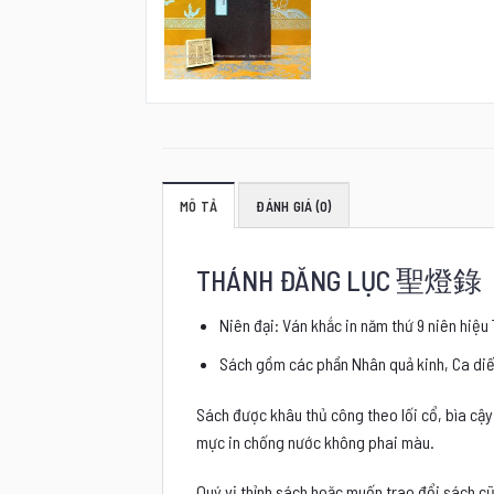
MÔ TẢ
ĐÁNH GIÁ (0)
THÁNH ĐĂNG LỤC 聖燈錄
Niên đại: Ván khắc in năm thứ 9 niên hiệu 
Sách gồm các phần Nhân quả kinh, Ca diếp
Sách được khâu thủ công theo lối cổ, bìa cậy
mực in chống nước không phai màu.
Quý vị thỉnh sách hoặc muốn trao đổi sách cũ