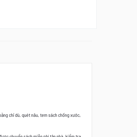
 bằng chỉ dù, quét nâu, tem sách chống xước,
 được chuyển sách miễn phí tận nhà, kiểm tra