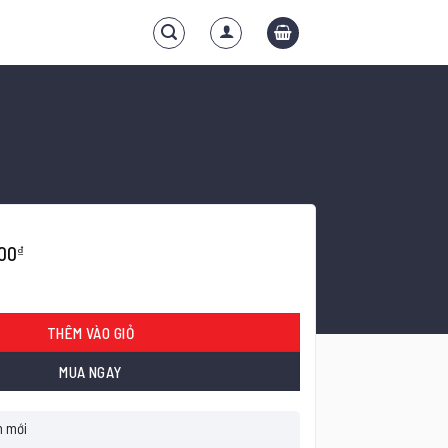
00
₫
nh Thái) số lượng
THÊM VÀO GIỎ
MUA NGAY
 mới