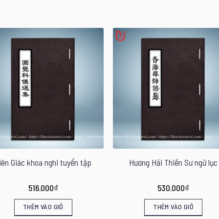
iên Giác khoa nghi tuyển tập
Hương Hải Thiền Sư ngữ lục
516.000
₫
530.000
₫
THÊM VÀO GIỎ
THÊM VÀO GIỎ