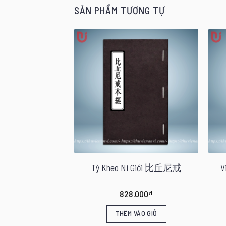
SẢN PHẨM TƯƠNG TỰ
ới Kinh 比丘戒經
Tỳ Kheo Ni Giới 比丘尼戒
V
.000
₫
828.000
₫
VÀO GIỎ
THÊM VÀO GIỎ