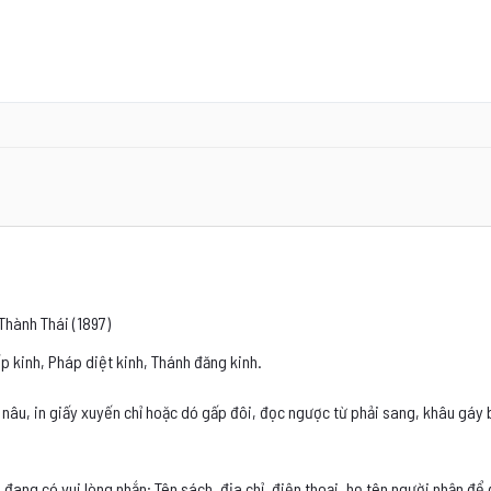
Thành Thái (1897)
 kinh, Pháp diệt kinh, Thánh đăng kinh.
 nâu, in giấy xuyến chỉ hoặc dó gấp đôi, đọc ngược từ phải sang, khâu gáy
 đang có vui lòng nhắn: Tên sách, địa chỉ, điện thoại, họ tên người nhận để