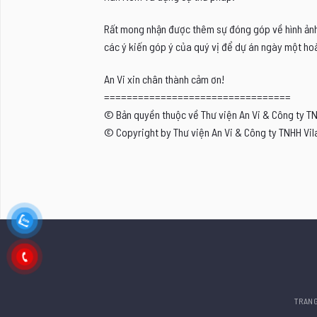
Rất mong nhận được thêm sự đóng góp về hình ảnh, 
các ý kiến góp ý của quý vị để dự án ngày một hoà
An Vi xin chân thành cảm ơn!
=================================
© Bản quyền thuộc về Thư viện An Vi & Công ty T
© Copyright by Thư viện An Vi & Công ty TNHH Vil
TRAN