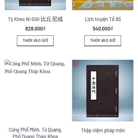
Tỳ Kheo Ni Giới 比丘尼戒
Lịch truyện Tổ đồ
828.000
₫
540.000
₫
THÊM VÀO GIỎ
THÊM VÀO GIỎ
Cúng Phổ Minh, Từ Quang,
Thập niệm pháp môn
Phổ Quang Tháp Khoa