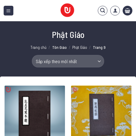
Bỏ
qua
nội
dung
Phật Giáo
Trang chủ
/
Tôn Giáo
/
Phật Giáo
/
Trang 9