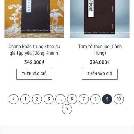
Chánh khắc trung khoa du
Tam tổ thực lục (Cảnh
già tập yếu (Đồng Khánh)
Hưng)
342.000
₫
384.000
₫
THÊM VÀO GIỎ
THÊM VÀO GIỎ
1
2
3
…
6
7
8
9
10