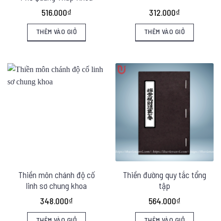
516.000
₫
312.000
₫
THÊM VÀO GIỎ
THÊM VÀO GIỎ
Thiền môn chánh độ cố
Thiền đường quy tắc tổng
linh sơ chung khoa
tập
348.000
₫
564.000
₫
THÊM VÀO GIỎ
THÊM VÀO GIỎ