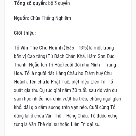
Tổng số quyển:
bộ 3 quyển
Nguồn:
Chùa Thắng Nghiêm
Giới thiệu:
Tổ
Vân Thê Chu Hoành
(1535 – 1615) là một trong
bốn vị Cao tăng (Tử Bách Chán Khả, Hám Sơn Đức
Thanh, Ngẫu Ích Trí Húc) cuối đời nhà Minh – Trung
Hoa. Tổ là người đất Hàng Châu họ Trám huý Chu
Hoành. Tên chữ là Phật Tuệ, biệt hiệu Liên Trì. Tổ
xuất gia thụ Cụ túc giới năm 30 tuổi, sau đó vân du
sam học nhiều nơi, chín vượt ba trèo, chẳng ngại gian
khổ, dãi gió dầm sương trên vạn nẻo. Cuối cùng Tổ
dừng lại ở chùa Vân Thê – Hàng Châu. Tổ được xưng
tụng là Vân Thê đại sư hoặc Liên Trì đại sư.