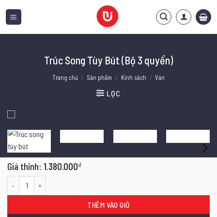
Bỏ
qua
nội
dung
Trúc Song Tùy Bút (Bộ 3 quyển)
Trang chủ
/
Sản phẩm
/
Kinh sách
/
Văn
LỌC
1.380.000
₫
Trúc Song Tùy Bút (Bộ 3 quyển) số lượng
THÊM VÀO GIỎ