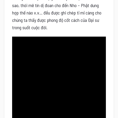
sao, thói mê tín dị đoan cho đến Nho – Phật dung
hợp thế nào v.v… đều được ghi chép tỉ mỉ càng cho
chúng ta thấy được phong độ cốt cách của Đại sư
trong suốt cuộc đời.