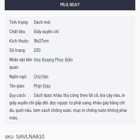
MUA NGAY
Tình trạng:
Sách mới
Chất liệu:
Giấy xuyến chỉ
Kích thước:
18x27cm
Số trang:
230
Nhân vật liên
Hòa thượng Phúc Điền
quan:
Ngôn ngữ:
Chữ Hán
Tôn giáo:
Phật Giáo
Quy cách:
Sách được khâu thủ công theo lối cổ, bìa cậy nâu, in
giấy xuyến chỉ gấp đôi, đọc ngược từ phải sang, khâu gáy bằng chỉ
dù, quét nâu, tem sách chống xước, mực in chống nước không phai
màu.
SAVLNA610
SKU: