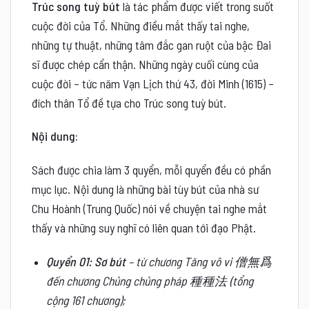
Trúc song tuỳ bút
là tác phẩm được viết trong suốt
cuộc đời của Tổ. Những điều mắt thấy tai nghe,
những tự thuật, những tâm đắc gan ruột của bậc Đai
sĩ được chép cẩn thận. Những ngày cuối cùng của
cuộc đời – tức năm Vạn Lịch thứ 43, đời Minh (1615) –
đích thân Tổ đề tựa cho Trúc song tuỳ bút.
Nội dung:
Sách được chia làm 3 quyển, mỗi quyển đều có phần
mục lục. Nội dung là những bài tùy bút của nhà sư
Chu Hoành (Trung Quốc) nói về chuyện tai nghe mắt
thấy và những suy nghĩ có liên quan tới đạo Phật.
Quyển 01: Sơ bút
– từ chương Tăng vô vi 僧無爲
đến chương Chủng chủng pháp 種種法 (tổng
cộng 161 chương);