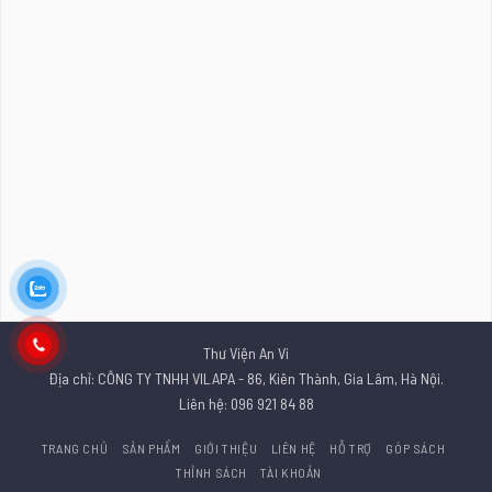
Thư Viện An Vi
Địa chỉ: CÔNG TY TNHH VILAPA - 86, Kiên Thành, Gia Lâm, Hà Nội.
Liên hệ: 096 921 84 88
TRANG CHỦ
SẢN PHẨM
GIỚI THIỆU
LIÊN HỆ
HỖ TRỢ
GÓP SÁCH
THỈNH SÁCH
TÀI KHOẢN