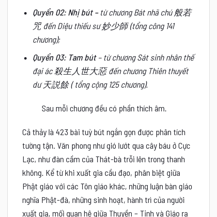
Quyển 02: Nhị bút –
từ chương Bát nhã chú 般若
咒 đến Diệu thiếu sư 妙少師 (tổng công 141
chương);
Quyển 03:
Tam bút
– từ chương Sát sinh nhân thế
đại ác 殺生人世大惡 đến chương Thiên thuyết
dư 天説餘 ( tổng cộng 125 chương).
Sau mỗi chương đều có phần thích âm.
Cả thảy là 423 bài tuỳ bút ngắn gọn được phân tích
tường tận. Văn phong như gió lướt qua cây báu ở Cực
Lạc, như đàn cầm của Thát-bà trỗi lên trong thanh
không. Kể từ khi xuất gia cầu đạo, phân biệt giữa
Phật giáo với các Tôn giáo khác, những luận bàn giáo
nghĩa Phật-đà, những sinh hoạt, hành trì của người
xuất gia, mối quan hệ giữa Thuyền – Tịnh và Giáo ra