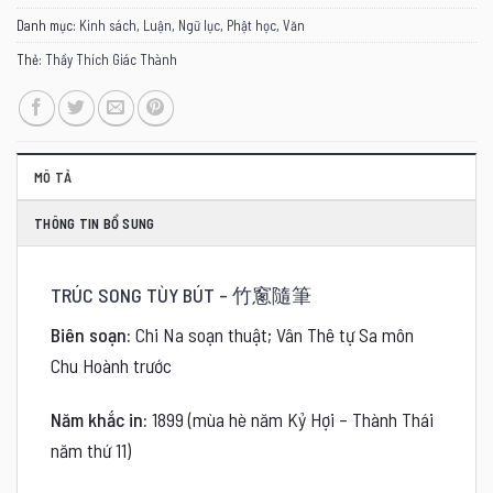
Danh mục:
Kinh sách
,
Luận
,
Ngữ lục
,
Phật học
,
Văn
Thẻ:
Thầy Thích Giác Thành
MÔ TẢ
THÔNG TIN BỔ SUNG
TRÚC SONG TÙY BÚT – 竹窻隨筆
Biên soạn:
Chi Na soạn thuật; Vân Thê tự Sa môn
Chu Hoành trước
Năm khắc in:
1899 (mùa hè năm Kỷ Hợi – Thành Thái
năm thứ 11)