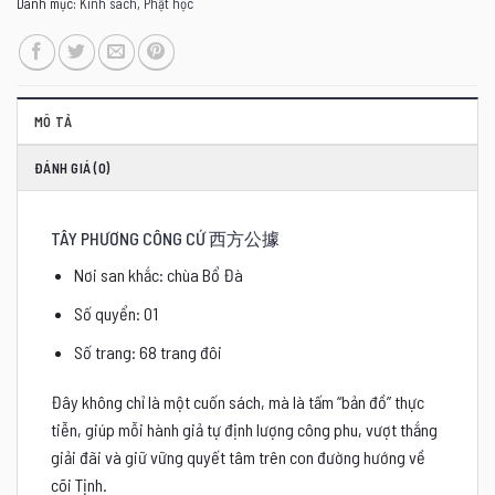
Danh mục:
Kinh sách
,
Phật học
MÔ TẢ
ĐÁNH GIÁ (0)
TÂY PHƯƠNG CÔNG CỨ 西方公據
Nơi san khắc: chùa Bổ Đà
Số quyển: 01
Số trang: 68 trang đôi
Đây không chỉ là một cuốn sách, mà là tấm “bản đồ” thực
tiễn, giúp mỗi hành giả tự định lượng công phu, vượt thắng
giải đãi và giữ vững quyết tâm trên con đường hướng về
cõi Tịnh.