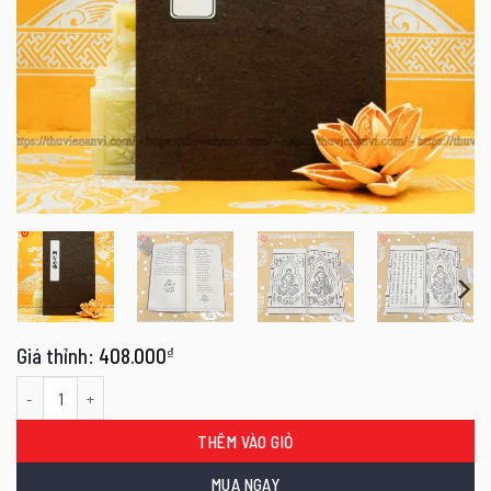
408.000
₫
Tây Phương Công Cứ - Song Ngữ số lượng
THÊM VÀO GIỎ
MUA NGAY