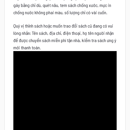
gáy bằng chỉ dù, quét nâu, tem sách chống xước, mực in
chống nước không phai màu, số lượng chỉ có vài cuốn.
Quý vị thỉnh sách hoặc muốn trao đổi sách cũ đang có vui
lòng nhắn: Tên sách, địa chỉ, điện thoại, họ tên người nhận
để được chuyển sách miễn phí tận nhà, kiểm tra sách ưng ý
mới thanh toán.