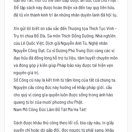
Để tập sách này được hoàn thiện và đến tay quý liên hữu,
đệ tử xin thành kính tri ân những nhân duyên lành đã hội tụ.
Xin gửi lời biết ơn sâu sắc đến Thượng tọa Thích Tục Vinh –
Trụ trì chùa Bổ Đà, Sa môn Thích Đồng Dưỡng, Nhà nghiên
cứu Lê Quốc Việt, Dịch giả Nguyễn Anh Tú, Nghệ nhân
Nguyễn Công Đạt, Cư sĩ Dương Phú Trung Đức cùng các vị
đạo hữu đã đồng lòng hỗ trợ tư liệu, tâm huyết chuyên môn
và đóng góp ý kiến giúp Pháp bảo này được tái hiện vẹn
nguyên giá trị.
Sổ Công cứ này là kết tinh từ tấm lòng của tất cả chúng ta.
Nguyện cầu công đức này hướng về khắp pháp giới, cầu
cho quý vị cùng gia quyến luôn được sống trong ánh hào
quang từ bi của mười phương chư Phật.
Nam Mô Công Đức Lâm Bồ Tát Ma Ha Tát!
Sách được khâu thủ công theo lối cổ, bìa cậy nâu, in giấy
xuyến chỉ hoặc dó gấp đôi, đọc ngược từ phải sang, khâu