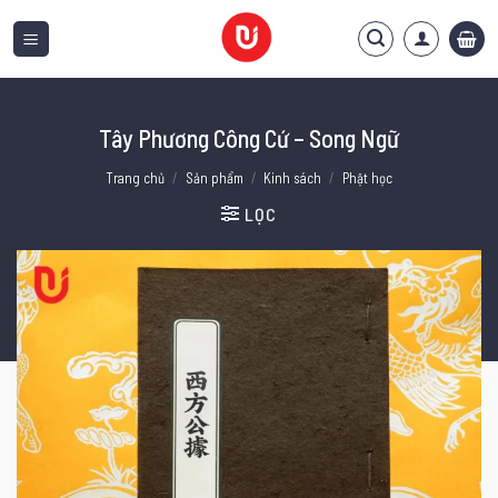
Bỏ
qua
nội
dung
Tây Phương Công Cứ – Song Ngữ
Trang chủ
/
Sản phẩm
/
Kinh sách
/
Phật học
LỌC