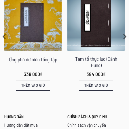
Tam tổ thực lục (Cảnh
Ứng phó dư biên tổng tập
Hưng)
338.000
₫
384.000
₫
THÊM VÀO GIỎ
THÊM VÀO GIỎ
HƯỚNG DẪN
CHÍNH SÁCH & QUY ĐỊNH
Hướng dẫn đặt mua
Chính sách vận chuyển