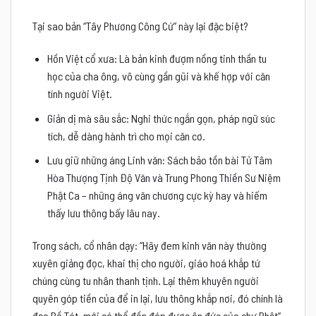
Tại sao bản “Tây Phương Công Cứ” này lại đặc biệt?
Hồn Việt cổ xưa: Là bản kinh đượm nồng tinh thần tu
học của cha ông, vô cùng gần gũi và khế hợp với căn
tính người Việt.
Giản dị mà sâu sắc: Nghi thức ngắn gọn, pháp ngữ súc
tích, dễ dàng hành trì cho mọi căn cơ.
Lưu giữ những áng Linh văn: Sách bảo tồn bài Tử Tâm
Hòa Thượng Tịnh Độ Văn và Trung Phong Thiền Sư Niệm
Phật Ca – những áng văn chương cực kỳ hay và hiếm
thấy lưu thông bấy lâu nay.
Trong sách, cổ nhân dạy: “Hãy đem kinh văn này thường
xuyên giảng đọc, khai thị cho người, giáo hoá khắp tứ
chúng cùng tu nhân thanh tịnh. Lại thêm khuyên người
quyên góp tiền của để in lại, lưu thông khắp nơi, đó chính là
đạo Bồ Tát, mới có thể đền đáp được ân đức của chư Phật”.