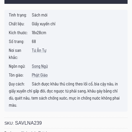
Tình trạng:
Sách mới
Chất liệu:
Giấy xuyến chỉ
Kích thước:
18x28cm
Số trang:
68
Nơi san
Tứ Ân Tự
khắc:
Ngôn ngữ:
Song Ngữ
Tôn giáo:
Phật Giáo
Quy cách:
Sách được khâu thủ công theo lối cổ, bìa cậy nâu, in
giấy xuyến chỉ gấp đôi, đọc ngược từ phải sang, khâu gáy bằng chỉ
dù, quét nâu, tem sách chống xước, mực in chống nước không phai
màu.
SAVLNA239
SKU: