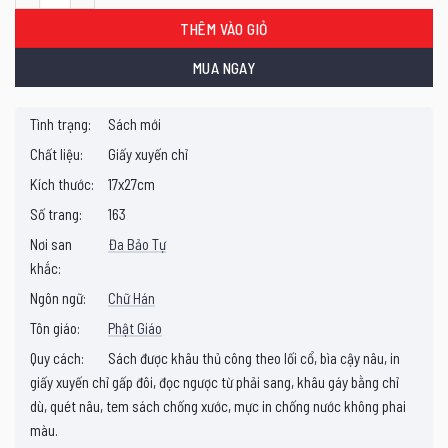
1.320.000₫.
là:
1.056.000₫.
THÊM VÀO GIỎ
MUA NGAY
Tình trạng:
Sách mới
Chất liệu:
Giấy xuyến chỉ
Kích thước:
17x27cm
Số trang:
163
Nơi san
Đa Bảo Tự
khắc:
Ngôn ngữ:
Chữ Hán
Tôn giáo:
Phật Giáo
Quy cách:
Sách được khâu thủ công theo lối cổ, bìa cậy nâu, in
giấy xuyến chỉ gấp đôi, đọc ngược từ phải sang, khâu gáy bằng chỉ
dù, quét nâu, tem sách chống xước, mực in chống nước không phai
màu.