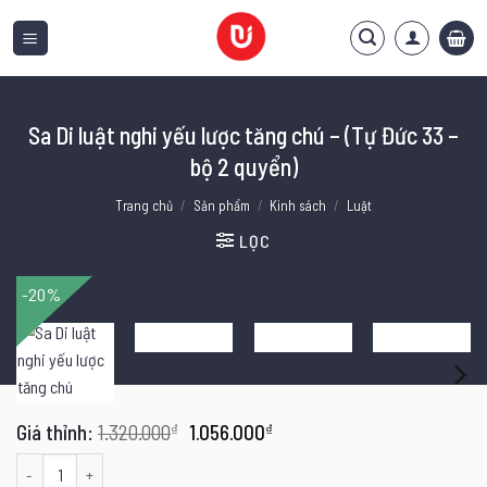
Bỏ
qua
nội
dung
Sa Di luật nghi yếu lược tăng chú – (Tự Đức 33 –
bộ 2 quyển)
Trang chủ
/
Sản phẩm
/
Kinh sách
/
Luật
LỌC
-20%
Giá
Giá
1.320.000
₫
1.056.000
₫
gốc
hiện
Sa Di luật nghi yếu lược tăng chú - (Tự Đức 33 - bộ 2 quyển) số lượng
là:
tại