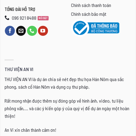
Chính sách thanh toán
TỔNG ĐÀI HỖ TRỢ
Chính sách bảo mật
096 921 8488
THƯ VIỆN AN VI
THƯ VIỆN AN VI là dự án chia sẻ nét đẹp thư họa Hán Nôm qua sắc
phong, sách cổ Hán Nôm và dụng cụ thư pháp.
Rất mong nhận được thêm sự đóng góp về hình ảnh, video, tư liệu
phỏng vấn,... và các ý kiến góp ý của quý vị để dự án ngày một hoàn
thiện!
An Vi xin chân thành cảm ơn!