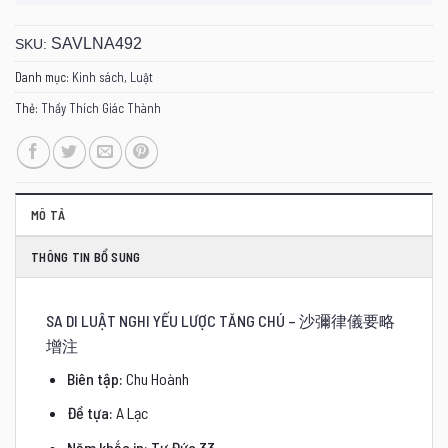
SAVLNA492
SKU:
Danh mục:
Kinh sách
,
Luật
Thẻ:
Thầy Thích Giác Thành
MÔ TẢ
THÔNG TIN BỔ SUNG
SA DI LUẬT NGHI YẾU LƯỢC TĂNG CHÚ – 沙彌律儀要略
增注
Biên tập:
Chu Hoành
Đề tựa:
A Lạc
Năm khắc in: Tự Đức 33