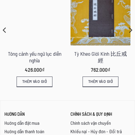
Tông cảnh yếu ngữ lục diễn
Tỳ Kheo Giới Kinh 比丘戒
nghĩa
經
426.000
₫
762.000
₫
THÊM VÀO GIỎ
THÊM VÀO GIỎ
HƯỚNG DẪN
CHÍNH SÁCH & QUY ĐỊNH
Hướng dẫn đặt mua
Chính sách vận chuyển
Hướng dẫn thanh toán
Khiếu nại - Hủy đơn - Đổi trả