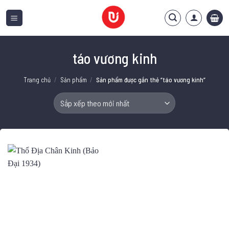
Bỏ
qua
nội
dung
táo vương kinh
Trang chủ
/
Sản phẩm
/
Sản phẩm được gắn thẻ “táo vương kinh”