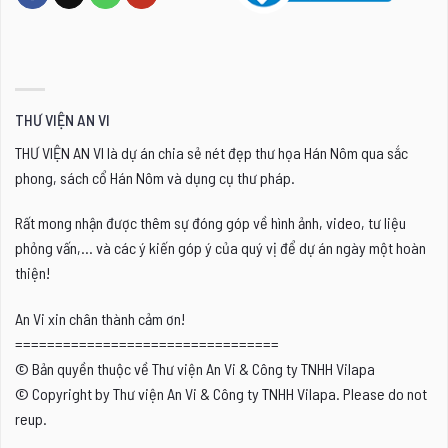
THƯ VIỆN AN VI
THƯ VIỆN AN VI là dự án chia sẻ nét đẹp thư họa Hán Nôm qua sắc
phong, sách cổ Hán Nôm và dụng cụ thư pháp.
Rất mong nhận được thêm sự đóng góp về hình ảnh, video, tư liệu
phỏng vấn,... và các ý kiến góp ý của quý vị để dự án ngày một hoàn
thiện!
An Vi xin chân thành cảm ơn!
=================================
© Bản quyền thuộc về Thư viện An Vi & Công ty TNHH Vilapa
© Copyright by Thư viện An Vi & Công ty TNHH Vilapa. Please do not
reup.