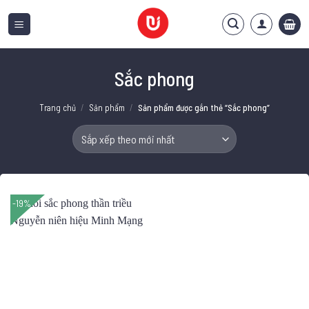
Bỏ
qua
nội
dung
Sắc phong
Trang chủ
/
Sản phẩm
/
Sản phẩm được gắn thẻ “Sắc phong”
-19%