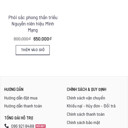
Phôi sắc phong thần triều
Nguyễn niên hiệu Minh
Mạng
Giá
Giá
800.000
₫
650.000
₫
gốc
hiện
là:
tại
THÊM VÀO GIỎ
800.000₫.
là:
650.000₫.
HƯỚNG DẪN
CHÍNH SÁCH & QUY ĐỊNH
Hướng dẫn đặt mua
Chính sách vận chuyển
Hướng dẫn thanh toán
Khiếu nại - Hủy đơn - Đổi trả
Chính sách thanh toán
TỔNG ĐÀI HỖ TRỢ
Chính sách bảo mật
096 921 8488