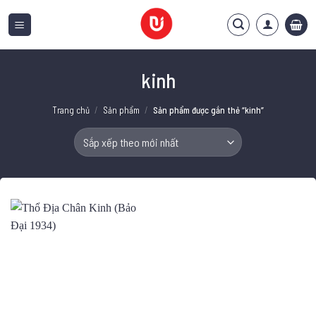
Bỏ
qua
nội
dung
kinh
Trang chủ
/
Sản phẩm
/
Sản phẩm được gắn thẻ “kinh”