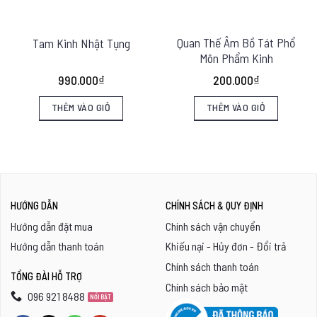
Quan Thế Âm Bồ Tát Phổ
Tam Kinh Nhật Tụng
Môn Phẩm Kinh
990.000
₫
200.000
₫
THÊM VÀO GIỎ
THÊM VÀO GIỎ
HƯỚNG DẪN
CHÍNH SÁCH & QUY ĐỊNH
Hướng dẫn đặt mua
Chính sách vận chuyển
Hướng dẫn thanh toán
Khiếu nại - Hủy đơn - Đổi trả
Chính sách thanh toán
TỔNG ĐÀI HỖ TRỢ
Chính sách bảo mật
096 921 8488