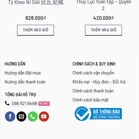
Thủy Lục toàn tập – Quyển
Tỳ Kheo Ni Giới 比丘尼戒
2
828.000
₫
420.000
₫
THÊM VÀO GIỎ
THÊM VÀO GIỎ
HƯỚNG DẪN
CHÍNH SÁCH & QUY ĐỊNH
Hướng dẫn đặt mua
Chính sách vận chuyển
Hướng dẫn thanh toán
Khiếu nại - Hủy đơn - Đổi trả
Chính sách thanh toán
TỔNG ĐÀI HỖ TRỢ
Chính sách bảo mật
096 921 8488