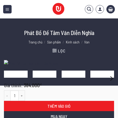
Bỏ
qua
nội
dung
Phát Bồ Đề Tâm Văn Diễn Nghĩa
Trang chủ
/
Sản phẩm
/
Kinh sách
/
Văn
LỌC
384.000
₫
Phát Bồ Đề Tâm Văn Diễn Nghĩa số lượng
THÊM VÀO GIỎ
MUA NGAY