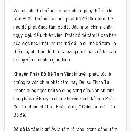
Văn chỉ cho ta thế nào là tâm phàm phu, thế nào là
tâm Phật. Thế nào là chưa phát bồ đề tâm, làm thế
nào để phát được tâm bồ đề. Đâu là tà, chính, chân,
ngụy, đại, tiểu, thiên viên. Phát bồ đề tâm là căn bản
của việc học Phật, nhưng “bồ đề” là gì, “bồ đề tâm” là
thế nào, phát bồ đề tâm ra bằng cách nào, cả ba câu
hỏi ấy vẫn cần phải giải thích.
Khuyến Phát Bồ Ðề Tâm Văn
: khuyến phát, tức là
chúng ta vốn chưa phát tâm, nay Ðại sư Thích Từ
Phong dùng ngôn ngữ vô cùng sáng sủa, văn chương
bóng bẩy, để khuyên nhắc khuyến khích kẻ học Phật,
để tâm được phát ra. Phát tâm gì? Chính là phát tâm
Bồ đề.
Bồ đề là tâm
là gì? Ấy là tâm rõ ràng, trong sáng, tâm