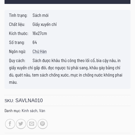
Tình trạng:
Sách mới
Chất liệu:
Giấy xuyến chỉ
Kích thước:
16x27cm
Số trang:
64
Ngôn ngữ:
Chữ Hán
Quy cách:
Sách được khâu thủ công theo lối cổ, bìa cậy nâu, in
giấy xuyến chỉ gấp đôi, đọc ngược từ phải sang, khâu gáy bằng chỉ
dù, quét nâu, tem sách chống xước, mực in chống nước không phai
màu.
SAVLNA010
SKU:
Danh mục:
Kinh sách
,
Văn