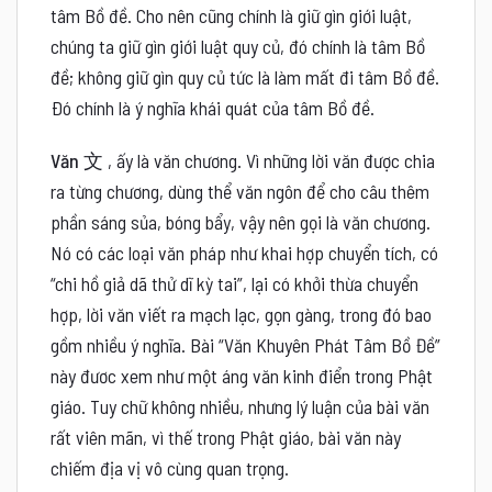
tâm Bồ đề. Cho nên cũng chính là giữ gìn giới luật,
chúng ta giữ gìn giới luật quy củ, đó chính là tâm Bồ
đề; không giữ gìn quy củ tức là làm mất đi tâm Bồ đề.
Ðó chính là ý nghĩa khái quát của tâm Bồ đề.
Văn
文
, ấy là văn chương. Vì những lời văn được chia
ra từng chương, dùng thể văn ngôn để cho câu thêm
phần sáng sủa, bóng bẩy, vậy nên gọi là văn chương.
Nó có các loại văn pháp như khai hợp chuyển tích, có
“chi hồ giả dã thử dĩ kỳ tai”, lại có khởi thừa chuyển
hợp, lời văn viết ra mạch lạc, gọn gàng, trong đó bao
gồm nhiều ý nghĩa. Bài “Văn Khuyên Phát Tâm Bồ Đề”
này đươc xem như một áng văn kinh điển trong Phật
giáo. Tuy chữ không nhiều, nhưng lý luận của bài văn
rất viên mãn, vì thế trong Phật giáo, bài văn này
chiếm địa vị vô cùng quan trọng.