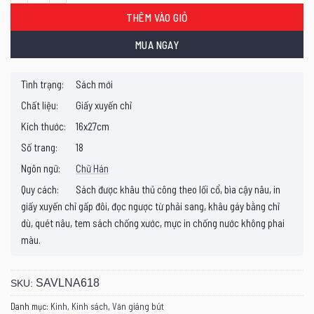
THÊM VÀO GIỎ
MUA NGAY
Tình trạng:
Sách mới
Chất liệu:
Giấy xuyến chỉ
Kích thước:
16x27cm
Số trang:
18
Ngôn ngữ:
Chữ Hán
Quy cách:
Sách được khâu thủ công theo lối cổ, bìa cậy nâu, in
giấy xuyến chỉ gấp đôi, đọc ngược từ phải sang, khâu gáy bằng chỉ
dù, quét nâu, tem sách chống xước, mực in chống nước không phai
màu.
SAVLNA618
SKU:
Danh mục:
Kinh
,
Kinh sách
,
Văn giáng bút