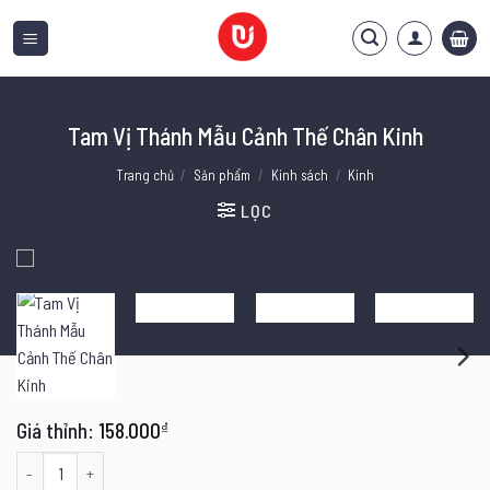
Bỏ
qua
nội
dung
Tam Vị Thánh Mẫu Cảnh Thế Chân Kinh
Trang chủ
/
Sản phẩm
/
Kinh sách
/
Kinh
LỌC
158.000
₫
Tam Vị Thánh Mẫu Cảnh Thế Chân Kinh số lượng