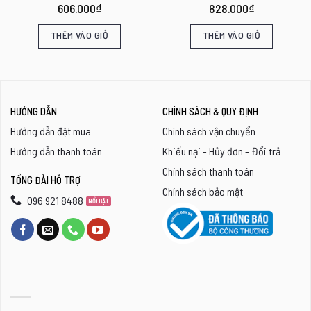
606.000
₫
828.000
₫
THÊM VÀO GIỎ
THÊM VÀO GIỎ
HƯỚNG DẪN
CHÍNH SÁCH & QUY ĐỊNH
Hướng dẫn đặt mua
Chính sách vận chuyển
Hướng dẫn thanh toán
Khiếu nại - Hủy đơn - Đổi trả
Chính sách thanh toán
TỔNG ĐÀI HỖ TRỢ
Chính sách bảo mật
096 921 8488