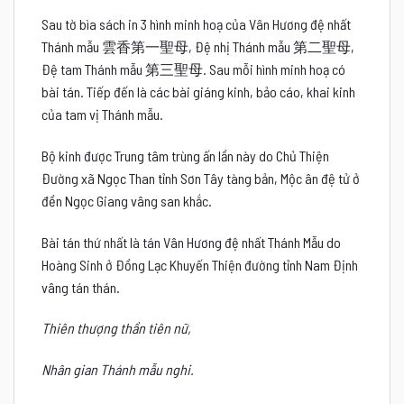
Sau tờ bìa sách in 3 hình minh hoạ của Vân Hương đệ nhất
Thánh mẫu
雲香第一聖母
, Đệ nhị Thánh mẫu
第二聖母
,
Đệ tam Thánh mẫu
第三聖母
. Sau mỗi hình minh hoạ có
bài tán. Tiếp đến là các bài giáng kinh, bảo cáo, khai kinh
của tam vị Thánh mẫu.
Bộ kinh được Trung tâm trùng ấn lần này do Chủ Thiện
Đường xã Ngọc Than tỉnh Sơn Tây tàng bản, Mộc ân đệ tử ở
đền Ngọc Giang vâng san khắc.
Bài tán thứ nhất là tán Vân Hương đệ nhất Thánh Mẫu do
Hoàng Sinh ở Đồng Lạc Khuyến Thiện đường tỉnh Nam Định
vâng tán thán.
Thiên thượng thần tiên nữ,
Nhân gian Thánh mẫu nghi.