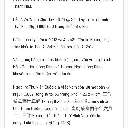
Thánh Mẫu.
Bản A.2475: do Chủ Thiên Đường, Sơn Tây in năm Thành
Thái Bính Ngọ (1906), 30 trang, khổ 26 x 14cm.
Cả hai bản ký hiệu A. 2412 và A. 2585 đều do Hướng Thiện
Đàn khắc in. Bản A. 2585 khắc theo bản A. 2412.
Văn giáng bút (cao, tán, kinh, kệ…) của Vân Hương Thánh
Mẫu, Mai Hoa Công Chúa và Thượng Ngàn Công Chúa
khuyên làm điều thiện, bỏ điều ác.
Ngoài ra Thư viện Quốc gia Việt Nam còn lưu một bản ký
hiệu
R.5069, tổng 18 tờ, 36 trang, khổ in 26 x 14 cm
:
三位
聖母警世真經
Tam vị thánh mẫu cảnh thế chân kinh
do
Chủ Thiện Đường tàng bản
in năm
皇朝成泰丙午年六月
二十日降
Hoàng triều Thành Thái Bính Ngọ niên lục
nguyệt nhị thập nhật giáng
(
1906)