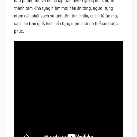
nào phụng thờ và hễ có lập đàn tuyên giảng kinh, người
thành tâm kính tụng niệm mới nên ấn tống. người tụng
niệm cần phải sạch sẽ tịnh tâm tịnh khẩu, chỉnh tề áo mũ,
sạch sẽ bàn ghế, kính cẩn tụng niệm mới có thể xin được
phúc.