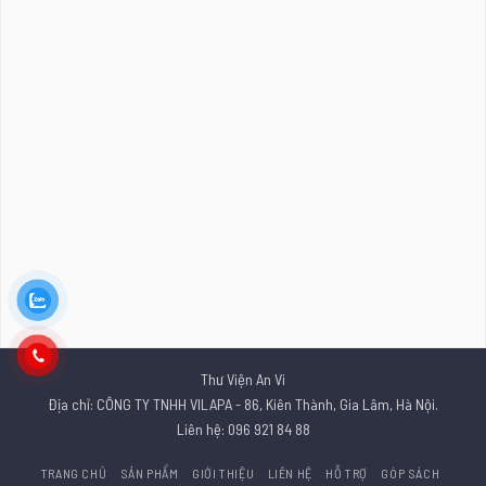
Thư Viện An Vi
Địa chỉ: CÔNG TY TNHH VILAPA - 86, Kiên Thành, Gia Lâm, Hà Nội.
Liên hệ: 096 921 84 88
TRANG CHỦ
SẢN PHẨM
GIỚI THIỆU
LIÊN HỆ
HỖ TRỢ
GÓP SÁCH