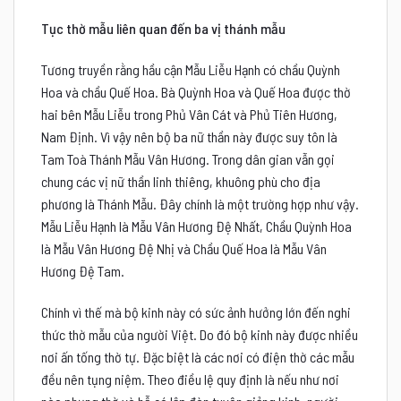
Tục thờ mẫu liên quan đến ba vị thánh mẫu
Tương truyền rằng hầu cận Mẫu Liễu Hạnh có chầu Quỳnh
Hoa và chầu Quế Hoa. Bà Quỳnh Hoa và Quế Hoa được thờ
hai bên Mẫu Liễu trong Phủ Vân Cát và Phủ Tiên Hương,
Nam Định. Vì vậy nên bộ ba nữ thần này được suy tôn là
Tam Toà Thánh Mẫu Vân Hương. Trong dân gian vẫn gọi
chung các vị nữ thần linh thiêng, khuông phù cho địa
phương là Thánh Mẫu. Đây chính là một trường hợp như vậy.
Mẫu Liễu Hạnh là Mẫu Vân Hương Đệ Nhất, Chầu Quỳnh Hoa
là Mẫu Vân Hương Đệ Nhị và Chầu Quế Hoa là Mẫu Vân
Hương Đệ Tam.
Chính vì thế mà bộ kinh này có sức ảnh hưởng lớn đến nghi
thức thờ mẫu của người Việt. Do đó bộ kinh này được nhiều
nơi ấn tống thờ tự. Đặc biệt là các nơi có điện thờ các mẫu
đều nên tụng niệm. Theo điều lệ quy định là nếu như nơi