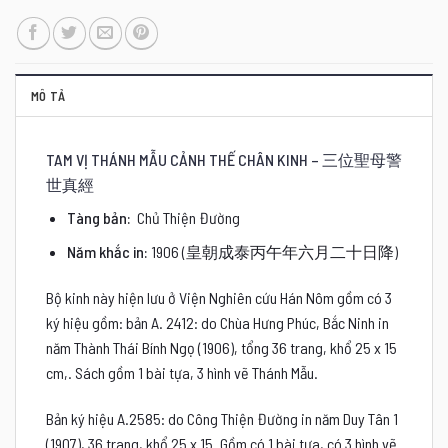
MÔ TẢ
TAM VỊ THÁNH MẪU CẢNH THẾ CHÂN KINH – 三位聖母警
世真經
Tàng bản:
Chủ Thiện Đường
Năm khắc in:
1906 (皇朝成泰丙午年六月二十日降)
Bộ kinh này hiện lưu ở Viện Nghiên cứu Hán Nôm gồm có 3
ký hiệu gồm: bản A. 2412: do Chùa Hưng Phúc, Bắc Ninh in
năm Thành Thái Bính Ngọ (1906), tổng 36 trang, khổ 25 x 15
cm,. Sách gồm 1 bài tựa, 3 hình vẽ Thánh Mẫu.
Bản ký hiệu A.2585: do Công Thiện Đường in năm Duy Tân 1
(1907), 36 trang, khổ 25 x 15. Gồm có 1 bài tựa, có 3 hình vẽ