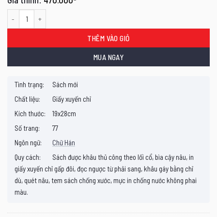
Quan Thánh Đế Quân Cảm Ứng Minh Thánh Kinh chú giải số lượng
THÊM VÀO GIỎ
MUA NGAY
Tình trạng:
Sách mới
Chất liệu:
Giấy xuyến chỉ
Kích thước:
19x28cm
Số trang:
77
Ngôn ngữ:
Chữ Hán
Quy cách:
Sách được khâu thủ công theo lối cổ, bìa cậy nâu, in
giấy xuyến chỉ gấp đôi, đọc ngược từ phải sang, khâu gáy bằng chỉ
dù, quét nâu, tem sách chống xước, mực in chống nước không phai
màu.