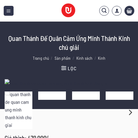
Bỏ
qua
nội
dung
Quan Thánh Đế Quân Cảm Ứng Minh Thánh Kinh
chú giải
Trang chủ
/
Sản phẩm
/
Kinh sách
/
Kinh
LỌC
470.000
₫