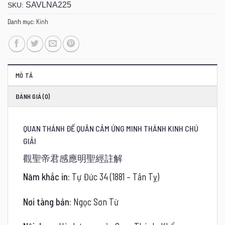
SAVLNA225
SKU:
Danh mục:
Kinh
MÔ TẢ
ĐÁNH GIÁ (0)
QUAN THÁNH ĐẾ QUÂN CẢM ỨNG MINH THÁNH KINH CHÚ
GIẢI
觀聖帝君感應明聖經註解
Năm khắc in:
Tự Đức 34 (1881 – Tân Tỵ)
Nơi tàng bản:
Ngọc Sơn Từ