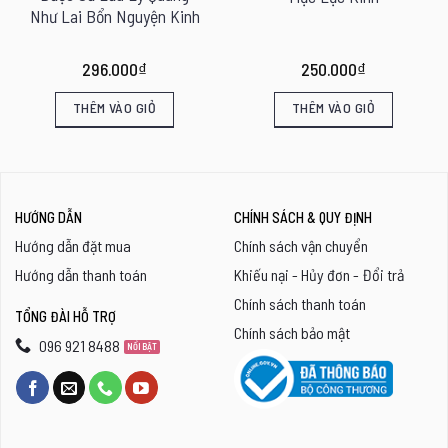
Như Lai Bổn Nguyện Kinh
296.000
₫
250.000
₫
THÊM VÀO GIỎ
THÊM VÀO GIỎ
HƯỚNG DẪN
CHÍNH SÁCH & QUY ĐỊNH
Hướng dẫn đặt mua
Chính sách vận chuyển
Hướng dẫn thanh toán
Khiếu nại - Hủy đơn - Đổi trả
Chính sách thanh toán
TỔNG ĐÀI HỖ TRỢ
Chính sách bảo mật
096 921 8488