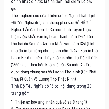
chỉnh nhất
ở nước ta tính đến thời điểm lúc bấy
giờ.
Theo nghiên cứu của Thiền sư Lê Mạnh Thát, Tịnh
Độ Yếu Nghĩa được in chung phía sau Bồ Đề Yếu
Nghĩa. Lần đầu tiên do Sa môn Tính Tuyên thực
hiện việc khắc ván in, hoàn thành năm 1747. Lần
thứ hai do Sa môn An Trụ khắc ván năm 1851 (hình
như đã in lại giống như bản in năm 1747). Bản in thứ
ba do Bí sô ni Diệu Thùy khắc in năm Tự Đức thứ 13
(1860), dựa theo bản khắc cũ của Sa môn An Trụ,
được đóng chung sau Vô Lượng Thọ Kinh (tức Phật
Thuyết Quán Vô Lượng Thọ Phật Kinh).
Tịnh Độ Yếu Nghĩa có 15 tờ, nội dung trong 29
trang gồm:
1- Thiện ác báo ứng, nhân quả vô sai (trang 1)
2- Tín tâm phát nguyện niệm Phật, liên trì cửu