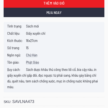
THÊM VÀO GIỎ
MUA NGAY
Tình trạng:
Sách mới
Chất liệu:
Giấy xuyến chỉ
Kích thước:
16x27cm
Số trang:
15
Ngôn ngữ:
Chữ Hán
Tôn giáo:
Phật Giáo
Quy cách:
Sách được khâu thủ công theo lối cổ, bìa cậy nâu, in
giấy xuyến chỉ gấp đôi, đọc ngược từ phải sang, khâu gáy bằng chỉ
dù, quét nâu, tem sách chống xước, mực in chống nước không phai
màu.
SAVLNA473
SKU: