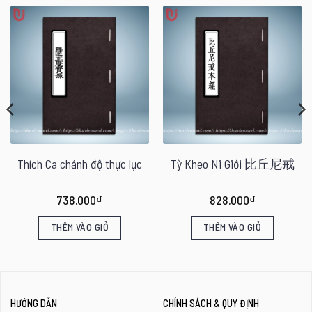
Thích Ca chánh độ thực lục
Tỳ Kheo Ni Giới 比丘尼戒
738.000
₫
828.000
₫
THÊM VÀO GIỎ
THÊM VÀO GIỎ
HƯỚNG DẪN
CHÍNH SÁCH & QUY ĐỊNH