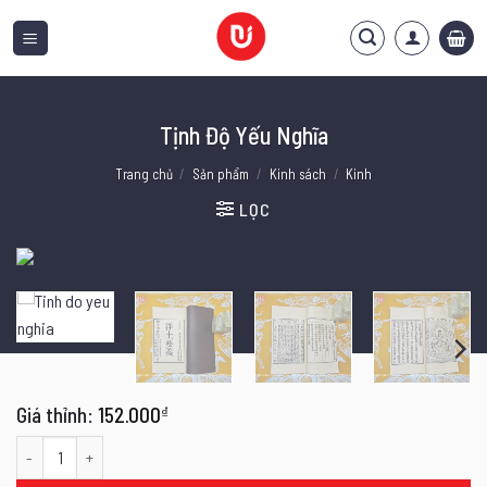
Bỏ
qua
nội
dung
Tịnh Độ Yếu Nghĩa
Trang chủ
/
Sản phẩm
/
Kinh sách
/
Kinh
LỌC
152.000
₫
Tịnh Độ Yếu Nghĩa số lượng