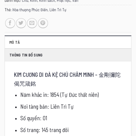
Danh mục:
Chú
,
Kinh
,
Kinh sách
,
Phật học
,
Văn
Thẻ:
Hòa thượng Phúc Điền
,
Liên Trì Tự
MÔ TẢ
THÔNG TIN BỔ SUNG
KIM CƯƠNG DI ĐÀ KỆ CHÚ CHÂM MINH – 金剛彌陀
偈咒箴銘
Năm khắc in: 1854 (Tự Đức thất niên)
Nơi tàng bản: Liên Trì Tự
Số quyển: 01
Số trang: 145 trang đôi