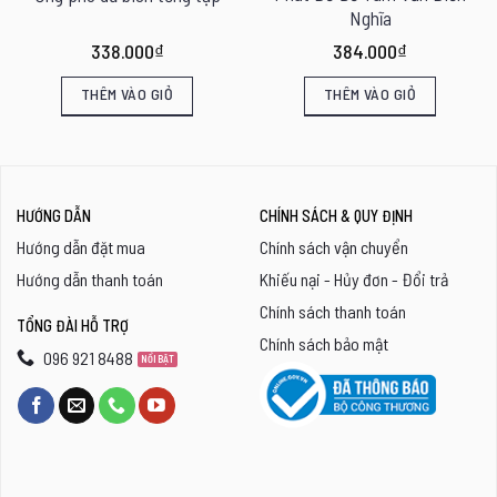
Nghĩa
338.000
₫
384.000
₫
THÊM VÀO GIỎ
THÊM VÀO GIỎ
HƯỚNG DẪN
CHÍNH SÁCH & QUY ĐỊNH
Hướng dẫn đặt mua
Chính sách vận chuyển
Hướng dẫn thanh toán
Khiếu nại - Hủy đơn - Đổi trả
Chính sách thanh toán
TỔNG ĐÀI HỖ TRỢ
Chính sách bảo mật
096 921 8488