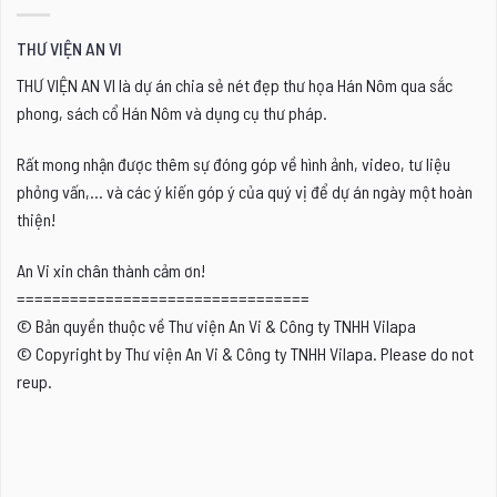
THƯ VIỆN AN VI
THƯ VIỆN AN VI là dự án chia sẻ nét đẹp thư họa Hán Nôm qua sắc
phong, sách cổ Hán Nôm và dụng cụ thư pháp.
Rất mong nhận được thêm sự đóng góp về hình ảnh, video, tư liệu
phỏng vấn,... và các ý kiến góp ý của quý vị để dự án ngày một hoàn
thiện!
An Vi xin chân thành cảm ơn!
=================================
© Bản quyền thuộc về Thư viện An Vi & Công ty TNHH Vilapa
© Copyright by Thư viện An Vi & Công ty TNHH Vilapa. Please do not
reup.