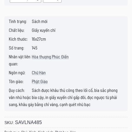
Tình trạng:
Sách mới
Chất liệu:
Giấy xuyến chỉ
Kích thước:
16x27cm
Số trang:
145
Nhân vật liên
Hòa thượng Phúc Điền
quan:
Ngôn ngữ:
Chữ Hán
Tôn giáo:
Phật Giáo
Quy cách:
Sách được khâu thủ công theo lối cổ, bìa sắc phong
vân nhũ hoặc bìa cậy, in giấy xuyến chỉ gấp đôi, đọc ngược từ phải
sang, khâu gáy bằng chỉ vàng, cạnh quét nhũ bạc
SAVLNA485
SKU: