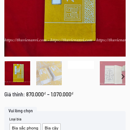
Khoảng
870.000
₫
–
1.070.000
₫
giá:
từ
870.000₫
đến
Loại bìa
1.070.000₫
Bìa sắc phong
Bìa cậy