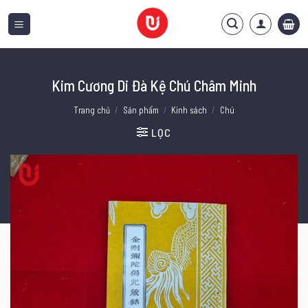
Bỏ
qua
nội
dung
Kim Cương Di Đà Kệ Chú Châm Minh
Trang chủ
/
Sản phẩm
/
Kinh sách
/
Chú
LỌC