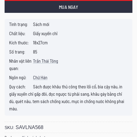
MUA NGAY
Tình trạng:
Sách mới
Chất liệu:
Giấy xuyến chỉ
Kích thước:
18x27cm
Số trang:
85
Nhân vật liên
Trần Thái Tông
quan:
Ngôn ngữ:
Chữ Hán
Quy cách:
Sách được khâu thủ công theo lối cổ, bìa cậy nâu, in
giấy xuyến chỉ gấp đôi, đọc ngược từ phải sang, khâu gáy bằng chỉ
dù, quét nâu, tem sách chống xước, mực in chống nước không phai
màu.
SAVLNA568
SKU: