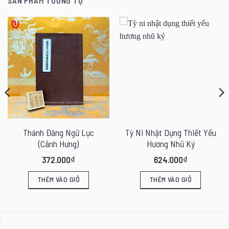
SẢN PHẨM TƯƠNG TỰ
Thánh Đăng Ngữ Lục
Tỳ Ni Nhật Dụng Thiết Yếu
(Cảnh Hưng)
Hương Nhũ Ký
372.000
₫
624.000
₫
THÊM VÀO GIỎ
THÊM VÀO GIỎ