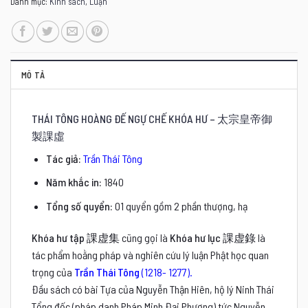
Danh mục:
Kinh sách
,
Luận
MÔ TẢ
THÁI TÔNG HOÀNG ĐẾ NGỰ CHẾ KHÓA HƯ – 太宗皇帝御
製課虛
Tác giả:
Trần Thái Tông
Năm khắc in:
1840
Tổng số quyển:
01 quyển gồm 2 phần thượng, hạ
Khóa hư tập 課虚集
cũng gọi là
Khóa hư lục 課虚錄
là
tác phẩm hoằng pháp và nghiên cứu lý luận Phật học quan
trọng của
Trần Thái Tông
(1218- 1277)
.
Đầu sách có bài Tựa của Nguyễn Thận Hiên, hộ lý Ninh Thái
Tổng đốc (pháp danh Pháp Minh Đại Phương) tức Nguyễn