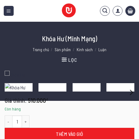
Bỏ
qua
nội
dung
Khóa Hư (Minh Mạng)
Trang chủ
/
Sản phẩm
/
Kinh sách
/
Luận
LỌC
510.000
₫
Còn hàng
Khóa Hư (Minh Mạng) số lượng
THÊM VÀO GIỎ