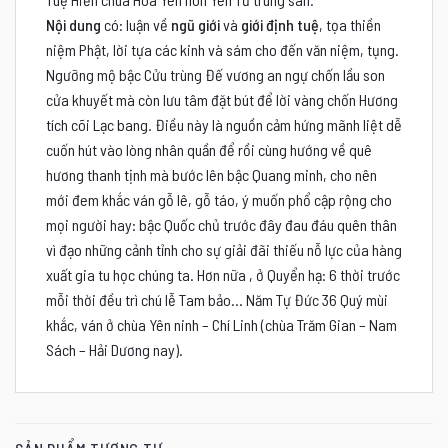
Nội dung
có: luận về
ngũ giới
và
giới định tuệ
, tọa thiền
niệm Phật, lời tựa các kinh và sám cho đến văn niệm, tụng.
Ngưỡng mộ bậc Cửu trùng Đế vương an ngự chốn lầu son
cửa khuyết mà còn lưu tâm đặt bút để lời vàng chốn Hương
tích cõi Lạc bang. Điều này là nguồn cảm hứng mãnh liệt dễ
cuốn hút vào lòng nhân quần để rồi cùng hướng về quê
hương thanh tịnh mà bước lên bậc Quang minh, cho nên
mới đem khắc ván gỗ lê, gỗ táo, ý muốn phổ cập rộng cho
mọi người hay: bậc Quốc chủ trước đây đau đáu quên thân
vì đạo những cảnh tỉnh cho sự giải đãi thiếu nỗ lực của hàng
xuất gia tu học chúng ta. Hơn nữa , ở Quyển hạ: 6 thời trước
mỗi thời đều trì chú lễ Tam bảo… Năm Tự Đức 36 Quý mùi
khắc, ván ở chùa Yên ninh – Chí Linh (chùa Trăm Gian – Nam
Sách – Hải Dương nay).