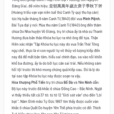
Đăng Giai, đề niên hiệu: 皇朝萬萬年歲次庚子季秋下澣
(Hoàng triều vạn vạn niên tuế thứ Canh Tý quý thu hạ cán)
tức Hạ tuần tháng 9 năm Canh Tí (1840) đời vua
Minh Mệnh
.
Bài Tựa đại ý nói: Mùa thu năm Canh Tí (1840) ông đến thăm
chùa Do Nha huyện Võ Giàng, trụ trì chùa ấy là nhà sư Thanh
Hương đưa bản thảo Khóa hư lục ra nhờ ông đề tựa. Thận
Hiên xác nhận “Tập Khóa hư lục này do vua Trần Thái Tông
ngự chế, thực là vì con người tự vô thủy vô lượng kiếp đến
nay đã để mất bản tâm, hiểu sai chính đạo, sa vào nỗi khốn
khổ ba đường, ấy là do bởi lục căn sai trái. Nếu không sám
hối tội trước thì khó mong chứng quả kiếp sau. Đó là lý do
tại sao tập Khóa hư lục này được soạn ra vậy.
Hòa thượng Phổ Tiến
trụ trì chùa
Bổ Đà
và
Yên Ninh
dẫn:
Bộ lục này trước đã khắc ở chùa Đống Cao – Bắc Ninh. Ngặt
vì thấy thiếu tất cả 37 tờ: từ tờ 12 ”Giới sát văn“ cho đến “Lời
bạt “.
Năm Đinh mão Tự Đức 1867 tìm thấy được cuốn ván
khắc ở chùa Quất Do huyện Yên Thế phía trước có đề: Thích
Tuệ Hiền chùa Hoa Yên non Yên Tử trùng san.