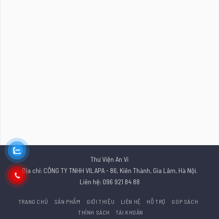
Thư Viện An Vi
Địa chỉ: CÔNG TY TNHH VILAPA - 86, Kiên Thành, Gia Lâm, Hà Nội.
Liên hệ: 096 921 84 88
TRANG CHỦ
SẢN PHẨM
GIỚI THIỆU
LIÊN HỆ
HỖ TRỢ
GÓP SÁCH
THỈNH SÁCH
TÀI KHOẢN