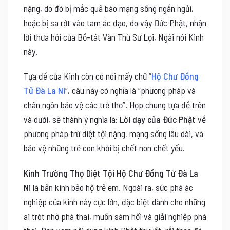
nặng, do đó bị mắc quả báo mạng sống ngắn ngủi,
hoặc bị sa rớt vào tam ác đạo, do vậy Đức Phật, nhận
lời thưa hỏi của Bồ-tát Văn Thù Sư Lợi, Ngài nói Kinh
này.
Tựa đề của Kinh còn có nói mấy chữ “
Hộ Chư Đồng
Tử Đà La Ni
“, câu này có nghĩa là “phương pháp và
chân ngôn bảo vệ các trẻ thơ”. Hợp chung tựa đề trên
và dưới, sẽ thành ý nghĩa là:
Lời dạy của Đức Phật
về
phương pháp trừ diệt tội nặng, mạng sống lâu dài, và
bảo vệ những trẻ con khỏi bị chết non chết yểu.
Kinh Trường Thọ Diệt Tội Hộ Chư Đồng Tử Đà La
Ni
là bản kinh bảo hộ trẻ em. Ngoài ra, sức phá ác
nghiệp của kinh này cực lớn, đặc biệt dành cho những
ai trót nhỡ phá thai, muốn sám hối và giải nghiệp phá