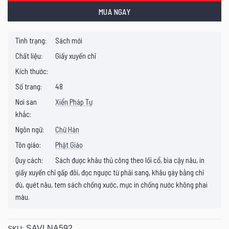
MUA NGAY
Tình trạng:
Sách mới
Chất liệu:
Giấy xuyến chỉ
Kích thước:
Số trang:
48
Nơi san
Xiển Pháp Tự
khắc:
Ngôn ngữ:
Chữ Hán
Tôn giáo:
Phật Giáo
Quy cách:
Sách được khâu thủ công theo lối cổ, bìa cậy nâu, in
giấy xuyến chỉ gấp đôi, đọc ngược từ phải sang, khâu gáy bằng chỉ
dù, quét nâu, tem sách chống xước, mực in chống nước không phai
màu.
SAVLNA592
SKU: