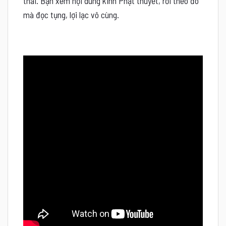
thai. Bạn xem nội dung kinh Phật thuyết, rồi theo đó
mà đọc tụng, lợi lạc vô cùng.