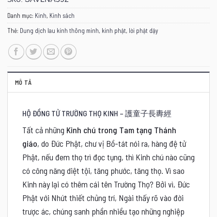
Danh mục:
Kinh
,
Kinh sách
Thẻ:
Dung dịch lau kính thông minh
,
kinh phật
,
lời phật dậy
MÔ TẢ
HỘ ĐỒNG TỬ TRƯỜNG THỌ KINH – 護童子長夀經
Tất cả những
Kinh chú trong Tam tạng Thánh
giáo
, do Đức Phật, chư vị Bồ-tát nói ra, hàng đệ tử
Phật, nếu đem thọ trì đọc tụng, thì Kinh chú nào cũng
có công năng diệt tội, tăng phước, tăng thọ. Vì sao
Kinh này lại có thêm cái tên Trường Thọ? Bởi vì, Đức
Phật với Nhứt thiết chủng trí, Ngài thấy rõ vào đời
trược ác, chúng sanh phần nhiều tạo những nghiệp