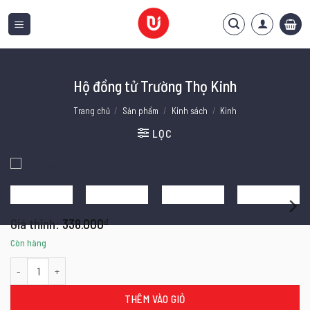
Bỏ
qua
nội
dung
Hộ đồng tử Trường Thọ Kinh
Trang chủ
/
Sản phẩm
/
Kinh sách
/
Kinh
LỌC
338.000
₫
Còn hàng
Hộ đồng tử Trường Thọ Kinh số lượng
THÊM VÀO GIỎ