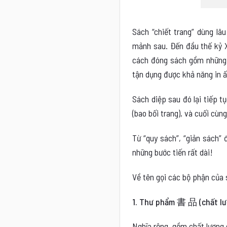
Sách “chiết trang” dùng lâ
mảnh sau. Đến đầu thế kỷ X
cách đóng sách gồm những t
tận dụng được khả năng in ấ
Sách diệp sau đó lại tiếp t
(bao bối trang), và cuối cùn
Từ “quy sách”, “giản sách” 
những bước tiến rất dài!
Về tên gọi các bộ phận của 
1. Thư phẩm 書 品 (chất lư
Nghĩa rộng, gồm chất lượng 