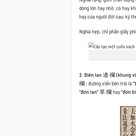
dòng lớn hay nhỏ; có hay kh
hay của người đời sau; kỹ t
Nghĩa hẹp, chỉ phần giấy ph
2. Biên lan 邊 欄 (khung vi
欄
; đường viền bên trái là
“
“đơn lan” 單 欄
hay
“đơn 