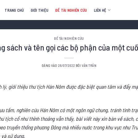
TRANG CHỦ
GIỚI THIỆU
ĐỀ TÀI NGHIÊN CỨU
LIÊN HỆ
ĐỀ TÀI NGHIÊN CỨU
g sách và tên gọi các bộ phận của một cu
ĐĂNG VÀO
26/07/2022
BỞI
VÂN TRẦN
h lý, giới thiệu thư tịch Hán Nôm được đặc biệt quan tâm và đẩy mạ
ưu tầm, nghiên cứu Hán Nôm có một ngôn ngữ chung, tránh tình tr
hư tịch cổ như thỉnh thoảng vẫn thấy, bài viết này xin bàn về sách, 
heo truyền thống phương Đông mà nhiều nước trong khu vực như Tru
 và sử dụng.