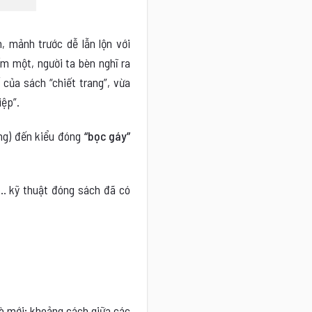
, mảnh trước dễ lẫn lộn với
m một, người ta bèn nghĩ ra
của sách “chiết trang”, vừa
iệp”.
ng) đến kiểu đóng
“bọc gáy”
p”… kỹ thuật đóng sách đã có
và mới; khoảng cách giữa các