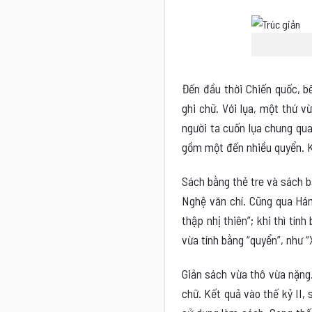
Đến đầu thời Chiến quốc, bê
ghi chữ. Với lụa, một thứ v
người ta cuốn lụa chung qua
gồm một đến nhiều quyển. K
Sách bằng thẻ tre và sách b
Nghệ văn chí. Cũng qua Hán 
thập nhị thiên”; khi thì tín
vừa tính bằng “quyển”, như “
Giản sách vừa thô vừa nặng.
chữ. Kết quả vào thế kỷ II,