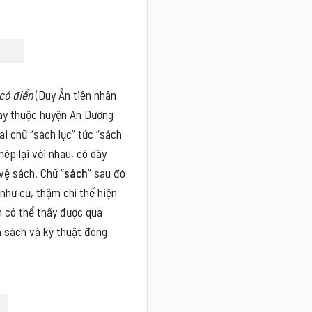
có điển
(Duy Ân tiên nhân
nay thuộc huyện An Dương
i chữ “sách lục” tức “sách
ép lại với nhau, có dây
 vệ sách. Chữ “
sách
” sau đó
 như cũ, thậm chí thể hiện
 có thể thấy được qua
là sách và kỹ thuật đóng