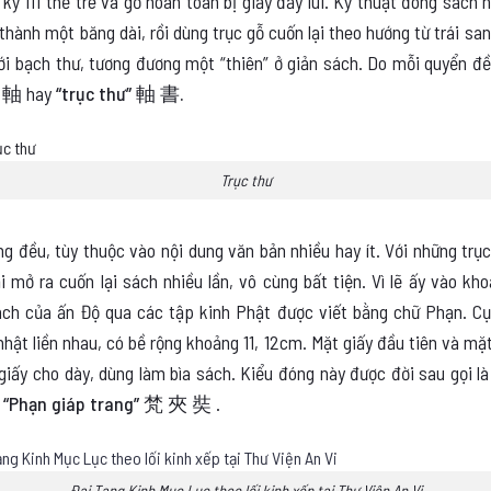
ỷ III thẻ tre và gỗ hoàn toàn bị giấy đẩy lùi. Kỹ thuật đóng sách h
thành một băng dài, rồi dùng trục gỗ cuốn lại theo hướng từ trái sa
với bạch thư, tương đương một “thiên” ở giản sách. Do mỗi quyển đề
卷 軸
hay
“trục thư” 軸 書.
Trục thư
g đều, tùy thuộc vào nội dung văn bản nhiều hay ít. Với những tr
mở ra cuốn lại sách nhiều lần, vô cùng bất tiện. Vì lẽ ấy vào khoả
ch của ấn Độ qua các tập kinh Phật được viết bằng chữ Phạn. Cụ 
hật liền nhau, có bề rộng khoảng 11, 12cm. Mặt giấy đầu tiên và mặt
iấy cho dày, dùng làm bìa sách. Kiểu đóng này được đời sau gọi là
y
“Phạn giáp trang” 梵 夾 奘
.
Đại Tạng Kinh Mục Lục theo lối kinh xếp tại Thư Viện An Vi