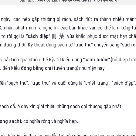
u ngày, các nếp gấp thường bị rách, sách đứt ra thành nhiều mảnh
, nhân phát minh ra nghề in, các bản khắc ván có thể làm từng tấ
ờ rời gọi là
“sách diệp” 冊 葉
, vừa khắc phục được mặt hạn chế 
n đương thời. Kỹ thuật đóng sách từ “trục thư” chuyển sang “sách d
ục cải tiến qua nhiều thế kỷ, từ kiểu đóng
“cánh bướm”
(hồ điệp tra
g, đến kiểu
đóng bằng chỉ
(tuyến trang) như hiện nay.
đến “bạch thư”, “trục thư” và cuối cùng là “chiết trang”, “sách diệ
sách cổ, ở đây xin giới thiệu những cách gọi thường gặp nhất:
ợng sách):
có nghĩa rộng và nghĩa hẹp.
của bản in lần đầu và các lần tái bản nếu có; các bản sao chép cũ 