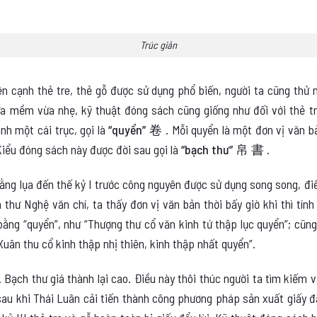
Trúc giản
n cạnh thẻ tre, thẻ gỗ được sử dụng phổ biến, người ta cũng thử 
ừa mềm vừa nhẹ, kỹ thuật đóng sách cũng giống như đối với thẻ tre
nh một cái trục, gọi là
“quyển” 卷
. Mỗi quyển là một đơn vị văn b
iểu đóng sách này được đời sau gọi là
“bạch thư” 帛 書
.
ằng lụa đến thế kỷ I trước công nguyên được sử dụng song song, đ
thư Nghệ văn chí, ta thấy đơn vị văn bản thời bấy giờ khi thì tính 
h bằng “quyển”, như “Thượng thư cổ văn kinh tứ thập lục quyển”; cũng
Xuân thu cổ kinh thập nhị thiên, kinh thập nhất quyển”.
 Bạch thư giá thành lại cao. Điều này thôi thúc người ta tìm kiếm vậ
 sau khi Thái Luân cải tiến thành công phương pháp sản xuất giấy đã 