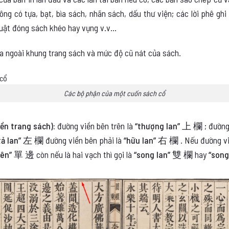
ông có tựa, bạt, bìa sách, nhãn sách, dấu thư viện; các lời phê ghi
huật đóng sách khéo hay vụng v.v…
ía ngoài khung trang sách và mức độ cũ nát của sách.
Các bộ phận của một cuốn sách cổ
ền trang sách):
đường viền bên trên là
“thượng lan” 上 欄
; đường
tả lan” 左 欄
đường viền bên phải là
“hữu lan” 右 欄
. Nếu đường vi
biên” 單 邊
còn nếu là hai vạch thì gọi là
“song lan” 雙 欄
hay
“song