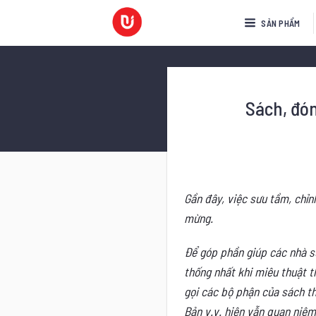
Bỏ
SẢN PHẨM
qua
nội
dung
Sách, đón
Gần đây, việc sưu tầm, chỉn
mừng.
Để góp phần giúp các nhà s
thống nhất khi miêu thuật t
gọi các bộ phận của sách t
Bản v.v. hiện vẫn quan niệm