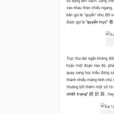
sử dụng làm sách. Sang thế k
vào nhau theo chiều ngang, 
bản gọi là “quyển” như đối 
được gọi là
“quyển trục” 
Trục thư dài ngắn không đồn
hoặc một đoạn nào đó, phải 
quay sang học kiểu đóng sá
thành nhiều mảng hình chữ n
thường bồi thêm một số tờ g
chiết trang” 經 折 裝
, ha