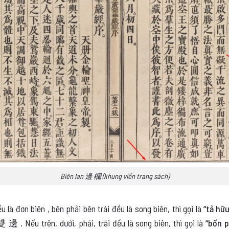
Biên lan 邊 欄 (khung viền trang sách)
 là đơn biên , bên phải bên trái đều là song biên, thì gọi là
“tả h
 右雙 邊
. Nếu trên, dưới, phải, trái đều là song biên, thì gọi là
“bốn p