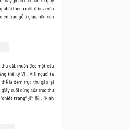
ồi bấy giờ là dán các tờ giấy
ng phải thành một đơn vị văn
u có trục gỗ ở giữa, nên còn
ục thư dài, muốn đọc một câu
ng thế kỷ VII, VIII người ta
thể là đem trục thư gấp lại
 giấy cuối cùng của trục thư
“chiết trang” 折 裝
,
“kinh