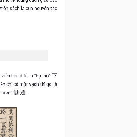
 trên sách là của nguyên tác
 viền bên dưới là
“hạ lan” 下
ền chỉ có một vạch thì gọi là
 biên” 雙 邊 .