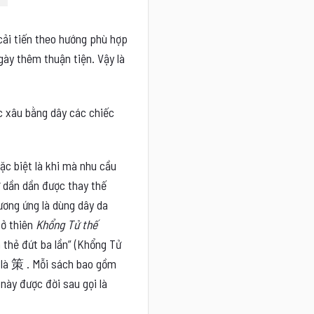
 cải tiến theo hướng phù hợp
gày thêm thuận tiện. Vậy là
ặc xâu bằng dây các chiếc
ặc biệt là khi mà nhu cầu
ữ dần dần được thay thế
ương ứng là dùng dây da
 ở thiên
Khổng Tử thế
 thẻ đứt ba lần” (Khổng Tử
là
策
. Mỗi sách bao gồm
này được đời sau gọi là