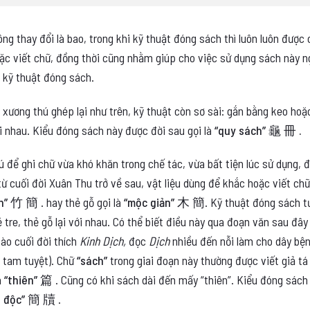
ông thay đổi là bao, trong khi kỹ thuật đóng sách thì luôn luôn được
oặc viết chữ, đồng thời cũng nhằm giúp cho việc sử dụng sách này n
ề kỹ thuật đóng sách.
 xương thú ghép lại như trên, kỹ thuật còn sơ sài: gắn bằng keo ho
ới nhau. Kiểu đóng sách này được đời sau gọi là
“quy sách” 龜 冊 .
 để ghi chữ vừa khó khăn trong chế tác, vừa bất tiện lúc sử dụng, đ
 từ cuối đời Xuân Thu trở về sau, vật liệu dùng để khắc hoặc viết ch
ản” 竹 簡
. hay thẻ gỗ gọi là
“mộc giản” 木 簡
. Kỹ thuật đóng sách t
tre, thẻ gỗ lại với nhau. Có thể biết điều này qua đoạn văn sau đây
ào cuối đời thích
Kinh Dịch,
đọc
Dịch
nhiều đến nỗi làm cho dây bện
n tam tuyệt). Chữ
“sách”
trong giai đoạn này thường được viết giả tá 
à
“thiên” 篇
. Cũng có khi sách dài đến mấy “thiên”. Kiểu đóng sách 
n độc” 簡 牘
.