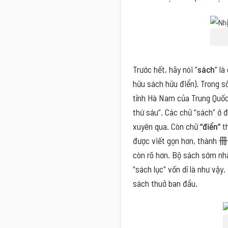
Trước hết, hãy nói “
sách
” là
hữu sách hữu điển). Trong s
tỉnh Hà Nam của Trung Quốc,
thứ sáu”. Các chữ “sách” ở 
xuyên qua. Còn chữ
“điển”
th
được viết gọn hơn, thành
冊
còn rõ hơn. Bộ sách sớm nh
“sách lục” vốn dĩ là như vậy
sách thuở ban đầu.