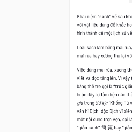
Khái niệm “
sách
” về sau kh
với vật liệu dùng để khắc h
hình thành cả một lịch sử v
Loại sách làm bằng mai rùa,
mai rùa hay xương thú lại v
Việc dùng mai rùa, xương thú
viết và đọc tăng lên. Vì vậy
bằng thẻ tre gọi là
“trúc gi
hoặc dây tơ tằm bện các thẻ 
gia
trong
Sử ký:
“Khổng Tử v
vãn hỉ Dịch, độc Dịch vĩ biê
một nội dung trọn vẹn, gọi l
“giản sách” 簡 策
hay
“giả