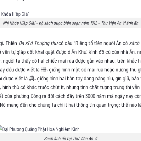
Nhị Khóa Hiệp Giải – bộ sách được biên soạn năm 1912 – Thư Viện An Vi ảnh ấn
 gì. Thiên
Đa sĩ ở Thượng thư
có câu “Riêng tổ tiên người Ân có
sách 
ố văn tự giáp cốt khai quật được ở Ân Khư, kinh đô cũ của nhà Ân, 
 người ta thấy có hai chiếc mai rùa được gắn vào nhau, trên khắc ha
đây đều được viết là
冊
, giống hình một số mai rùa hoặc xương thú gh
ì được viết là
典
, giống hình hai bàn tay đang nâng niu, gìn giữ, bảo
, hình thù có khác trước chút ít, nhưng tính chất tượng trưng thì vẫn
ất của phương Đông ra đời cách đây trên 3000 năm mà ngày nay còn
. Nó mang đến cho chúng ta chí ít hai thông tin quan trọng: thế nào 
Sách ảnh ấn tại Thư Viện An Vi