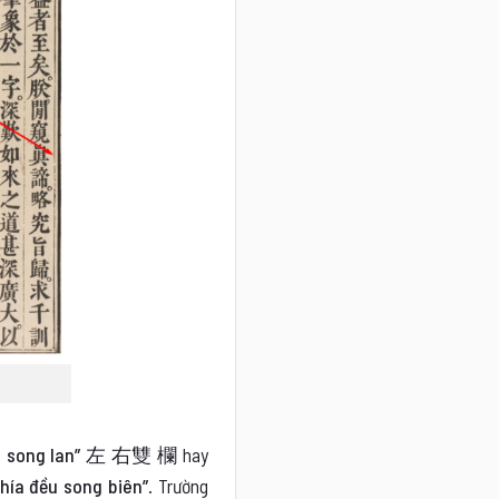
ữu song lan” 左 右雙 欄
hay
hía đều song biên”
. Trường