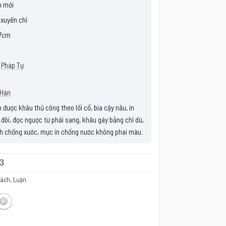
 mới
 xuyến chỉ
7cm
 Pháp Tự
 Hán
được khâu thủ công theo lối cổ, bìa cậy nâu, in
 đôi, đọc ngược từ phải sang, khâu gáy bằng chỉ dù,
h chống xước, mực in chống nước không phai màu.
3
sách
,
Luận