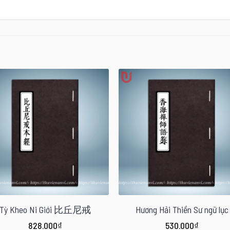
Tỳ Kheo Ni Giới 比丘尼戒
Hương Hải Thiền Sư ngữ lục
828.000
₫
530.000
₫