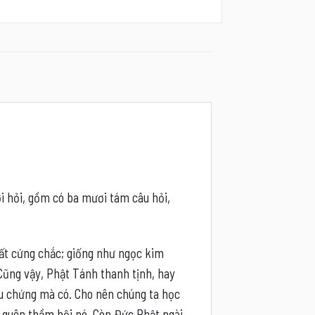
ợi hỏi, gồm có ba mươi tám câu hỏi,
 rất cứng chắc; giống như ngọc kim
 Cũng vậy, Phật Tánh thanh tịnh, hay
 tu chứng mà có. Cho nên chúng ta học
a quên thầm hội nó. Còn Đức Phật ngài