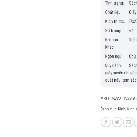
Tình trạng:
Sách
Chất liệu:
Giấy
Kích thước:
17x2
Số trang:
44
Nơi san
Xiển
khắc:
Ngôn ngữ:
Chữ
Quy cách:
Sách 
giấy xuyến chỉ gấp
quét nâu, tem sác
SAVLNA55
SKU:
Danh mục:
Kinh
,
Kinh 