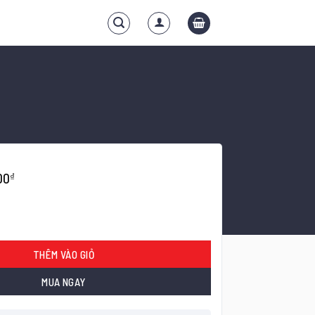
00
₫
Kinh Luận số lượng
THÊM VÀO GIỎ
MUA NGAY