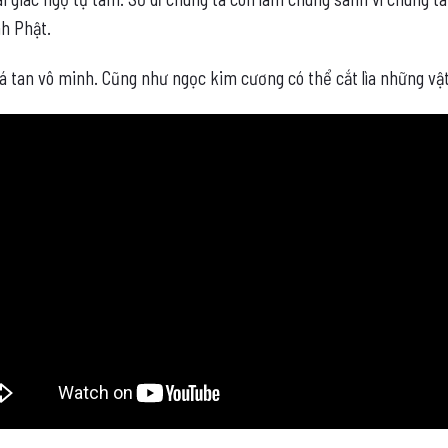
nh Phật.
há tan vô minh. Cũng như ngọc kim cương có thể cắt lìa những vậ