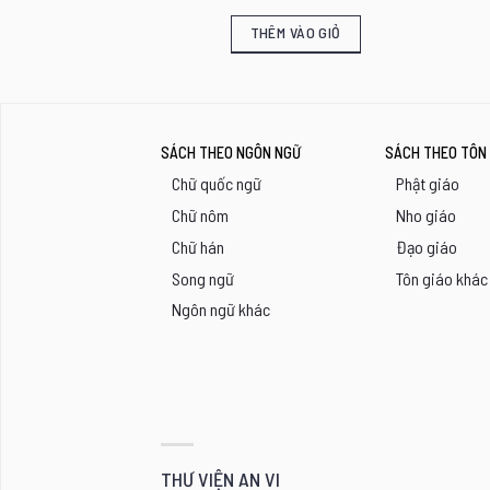
VÀO GIỎ
THÊM VÀO GIỎ
SÁCH THEO NGÔN NGỮ
SÁCH THEO TÔN 
Chữ quốc ngữ
Phật giáo
Chữ nôm
Nho giáo
Chữ hán
Đạo giáo
Song ngữ
Tôn giáo khác
Ngôn ngữ khác
THƯ VIỆN AN VI