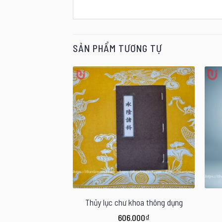
SẢN PHẨM TƯƠNG TỰ
biên tổng tập
Thủy lục chư khoa thông dụng
.000
₫
606.000
₫