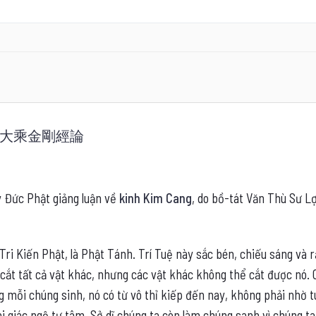
UẬN – 大乘金剛經論
 Đức Phật giảng luận về
kinh Kim Cang
, do bồ-tát Văn Thù Sư L
à Tri Kiến Phật, là Phật Tánh. Trí Tuệ này sắc bén, chiếu sáng và
 cắt tất cả vật khác, nhưng các vật khác không thể cắt được nó.
ng mỗi chúng sinh, nó có từ vô thỉ kiếp đến nay, không phải nhờ
ai giác ngộ tự tâm. Sở dĩ chúng ta còn làm chúng sanh vì chúng t