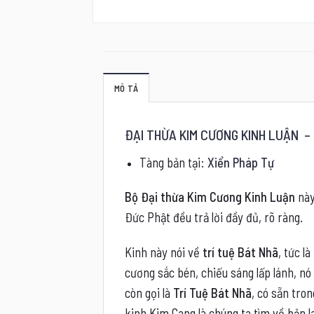
MÔ TẢ
ĐẠI THỪA KIM CƯƠNG KINH L
Tàng bản tại:
Xiển Pháp Tự
Bộ Đại thừa Kim Cương Kinh Luận
này
Đức Phật đều trả lời đầy đủ, rõ ràng.
Kinh này nói về
trí tuệ Bát Nhã
, tức l
cương sắc bén, chiếu sáng lấp lánh, nó
còn gọi là
Trí Tuệ Bát Nhã
, có sẵn tro
kinh Kim Cang là chúng ta tìm về bản l