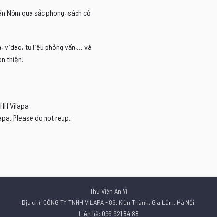
Hán Nôm qua sắc phong, sách cổ
video, tư liệu phỏng vấn,... và
n thiện!
NHH Vilapa
apa. Please do not reup.
Thư Viện An Vi
Địa chỉ: CÔNG TY TNHH VILAPA - 86, Kiên Thành, Gia Lâm, Hà Nội.
Liên hệ: 096 921 84 88