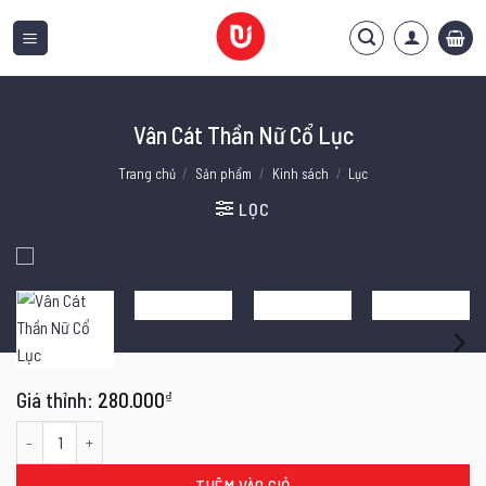
Bỏ
qua
nội
dung
Vân Cát Thần Nữ Cổ Lục
Trang chủ
/
Sản phẩm
/
Kinh sách
/
Lục
LỌC
280.000
₫
Vân Cát Thần Nữ Cổ Lục số lượng
THÊM VÀO GIỎ