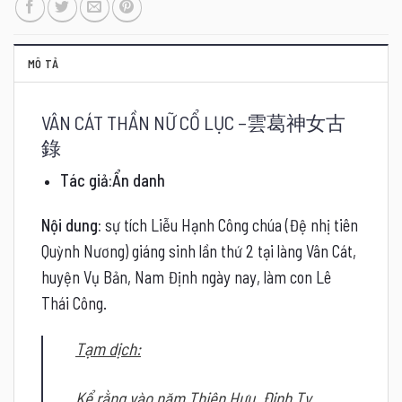
MÔ TẢ
VÂN CÁT THẦN NỮ CỔ LỤC –
雲葛神女古
錄
Tác giả:Ẩn danh
Nội dung:
sự tích Liễu Hạnh Công chúa (Đệ nhị tiên
Quỳnh Nương) giáng sinh lần thứ 2 tại làng Vân Cát,
huyện Vụ Bản, Nam Định ngày nay, làm con Lê
Thái Công.
Tạm dịch:
Kể rằng vào năm Thiên Hựu, Đinh Tỵ