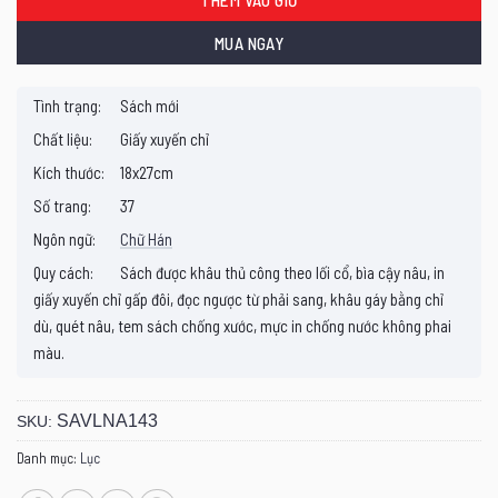
MUA NGAY
Tình trạng:
Sách mới
Chất liệu:
Giấy xuyến chỉ
Kích thước:
18x27cm
Số trang:
37
Ngôn ngữ:
Chữ Hán
Quy cách:
Sách được khâu thủ công theo lối cổ, bìa cậy nâu, in
giấy xuyến chỉ gấp đôi, đọc ngược từ phải sang, khâu gáy bằng chỉ
dù, quét nâu, tem sách chống xước, mực in chống nước không phai
màu.
SAVLNA143
SKU:
Danh mục:
Lục