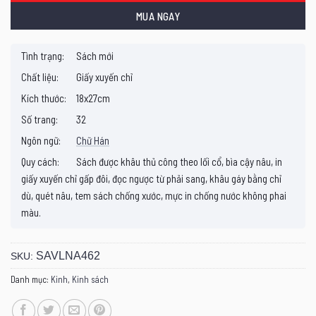
MUA NGAY
Tình trạng:
Sách mới
Chất liệu:
Giấy xuyến chỉ
Kích thước:
18x27cm
Số trang:
32
Ngôn ngữ:
Chữ Hán
Quy cách:
Sách được khâu thủ công theo lối cổ, bìa cậy nâu, in
giấy xuyến chỉ gấp đôi, đọc ngược từ phải sang, khâu gáy bằng chỉ
dù, quét nâu, tem sách chống xước, mực in chống nước không phai
màu.
SAVLNA462
SKU:
Danh mục:
Kinh
,
Kinh sách