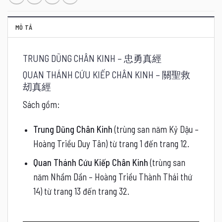
MÔ TẢ
TRUNG DŨNG CHÂN KINH – 忠勇真經
QUAN THÁNH CỨU KIẾP CHÂN KINH – 關聖救
刼真
經
Sách gồm:
Trung Dũng Chân Kinh
(trùng san năm Kỷ Dậu –
Hoàng Triều Duy Tân) từ trang 1 đến trang 12.
Quan Thánh Cứu Kiếp Chân Kinh
(trùng san
năm Nhầm Dần – Hoàng Triều Thành Thái thứ
14) từ trang 13 đến trang 32.