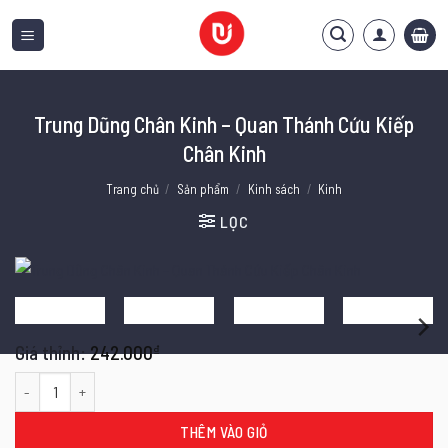
Bỏ
qua
nội
dung
Trung Dũng Chân Kinh – Quan Thánh Cứu Kiếp
Chân Kinh
Trang chủ
/
Sản phẩm
/
Kinh sách
/
Kinh
LỌC
242.000
₫
Trung Dũng Chân Kinh - Quan Thánh Cứu Kiếp Chân Kinh số lượng
THÊM VÀO GIỎ