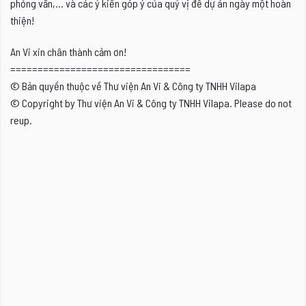
phỏng vấn,... và các ý kiến góp ý của quý vị để dự án ngày một hoàn
thiện!
An Vi xin chân thành cảm ơn!
=================================
© Bản quyền thuộc về Thư viện An Vi & Công ty TNHH Vilapa
© Copyright by Thư viện An Vi & Công ty TNHH Vilapa. Please do not
reup.