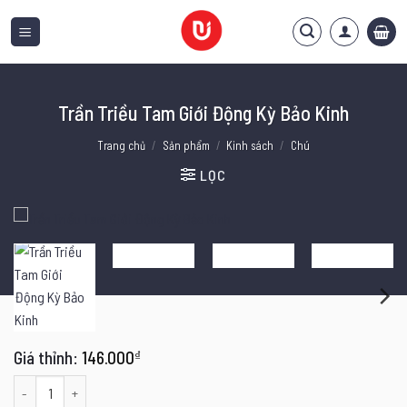
Bỏ
qua
nội
dung
Trần Triều Tam Giới Động Kỳ Bảo Kinh
Trang chủ
/
Sản phẩm
/
Kinh sách
/
Chú
LỌC
146.000
₫
Trần Triều Tam Giới Động Kỳ Bảo Kinh số lượng