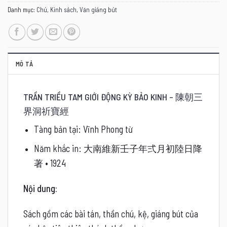
Danh mục:
Chú
,
Kinh sách
,
Văn giáng bút
MÔ TẢ
TRẦN TRIỀU TAM GIỚI ĐỘNG KỲ BẢO KINH – 陳朝三
界洞祈寶經
Tàng bản tại: Vĩnh Phong từ
Năm khắc in: 大南維新壬子年弍月初陸日降
著 • 1924
Nội dung:
Sách gồm các bài tán, thần chú, kệ, giáng bút của