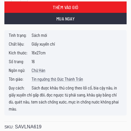
THÊM VÀO GIỎ
MUA NGAY
Tình trạng:
Sách mới
Chất liệu:
Giấy xuyến chỉ
Kích thước:
16x27cm
Số trang:
16
Ngôn ngữ:
Chữ Hán
Tôn giáo:
Tín ngưỡng thờ Đức Thánh Trần
Quy cách:
Sách được khâu thủ công theo lối cổ, bìa cậy nâu, in
giấy xuyến chỉ gấp đôi, đọc ngược từ phải sang, khâu gáy bằng chỉ
dù, quét nâu, tem sách chống xước, mực in chống nước không phai
màu.
SAVLNA619
SKU: