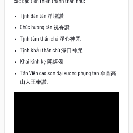
các bậc tiên thiên thánh thần như:
Tịnh đàn tán 淨壇讚
Chúc hương tán 祝香讚
Tịnh tâm thần chú 淨心神咒
Tịnh khẩu thần chú 淨口神咒
Khai kinh kệ 開經偈
Tản Viên cao sơn đại vương phụng tán 傘圓高
山大王奉讚.