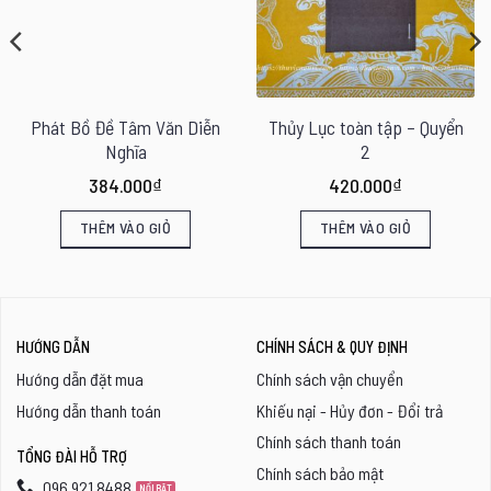
Phát Bồ Đề Tâm Văn Diễn
Thủy Lục toàn tập – Quyển
Nghĩa
2
384.000
₫
420.000
₫
THÊM VÀO GIỎ
THÊM VÀO GIỎ
HƯỚNG DẪN
CHÍNH SÁCH & QUY ĐỊNH
Hướng dẫn đặt mua
Chính sách vận chuyển
Hướng dẫn thanh toán
Khiếu nại - Hủy đơn - Đổi trả
Chính sách thanh toán
TỔNG ĐÀI HỖ TRỢ
Chính sách bảo mật
096 921 8488