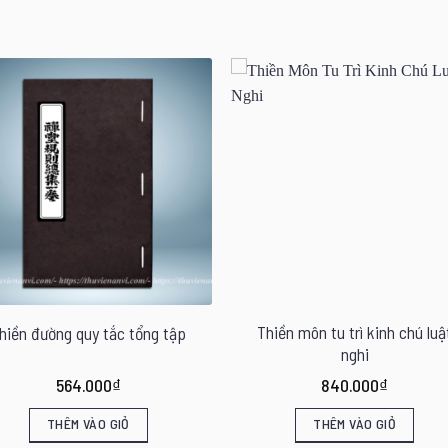
Thiền môn tu trì kinh chú luậ
hiền đường quy tắc tổng tập
nghi
564.000
₫
840.000
₫
THÊM VÀO GIỎ
THÊM VÀO GIỎ