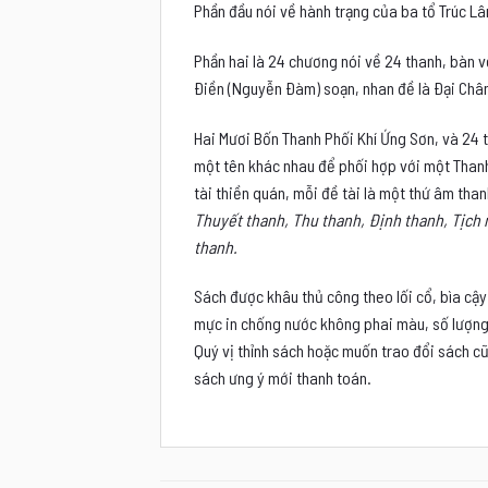
Phần đầu nói về hành trạng của ba tổ Trúc Lâ
Phần hai là 24 chương nói về 24 thanh, bàn v
Ðiền (Nguyễn Ðàm) soạn, nhan đề là Ðại Chân
Hai Mươi Bốn Thanh Phối Khí Ứng Sơn, và 24 t
một tên khác nhau để phối hợp với một Thanh 
tài thiền quán, mỗi đề tài là một thứ âm tha
Thuyết thanh, Thu thanh, Ðịnh thanh, Tịch 
thanh.
Sách được khâu thủ công theo lối cổ, bìa cậy
mực in chống nước không phai màu, số lượng 
Quý vị thỉnh sách hoặc muốn trao đổi sách cũ
sách ưng ý mới thanh toán.