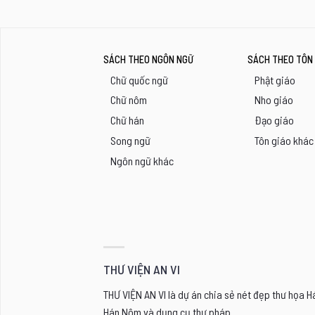
SÁCH THEO NGÔN NGỮ
SÁCH THEO TÔN 
Chữ quốc ngữ
Phật giáo
Chữ nôm
Nho giáo
Chữ hán
Đạo giáo
Song ngữ
Tôn giáo khác
Ngôn ngữ khác
THƯ VIỆN AN VI
THƯ VIỆN AN VI là dự án chia sẻ nét đẹp thư họa 
Hán Nôm và dụng cụ thư pháp.