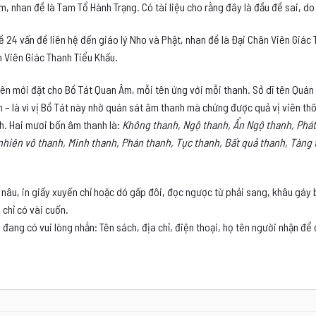
m, nhan đề là Tam Tổ Hành Trạng. Có tài liệu cho rằng đây là đầu đề sai, do
ề 24 vấn đề liên hệ đến giáo lý Nho và Phật, nhan đề là Ðại Chân Viên Giác
 Viên Giác Thanh Tiểu Khấu.
ên mới đặt cho Bồ Tát Quan Âm, mỗi tên ứng với mỗi thanh. Sở dĩ tên Quán 
– là vì vị Bồ Tát này nhờ quán sát âm thanh mà chứng được quả vị viên thô
nh. Hai mươi bốn âm thanh là:
Không thanh, Ngộ thanh, Ẩn Ngộ thanh, Phát
nhiên vô thanh, Minh thanh, Phán thanh, Tục thanh, Bất quả thanh, Tàng
 nâu, in giấy xuyến chỉ hoặc dó gấp đôi, đọc ngược từ phải sang, khâu gáy
chỉ có vài cuốn.
 đang có vui lòng nhắn: Tên sách, địa chỉ, điện thoại, họ tên người nhận để