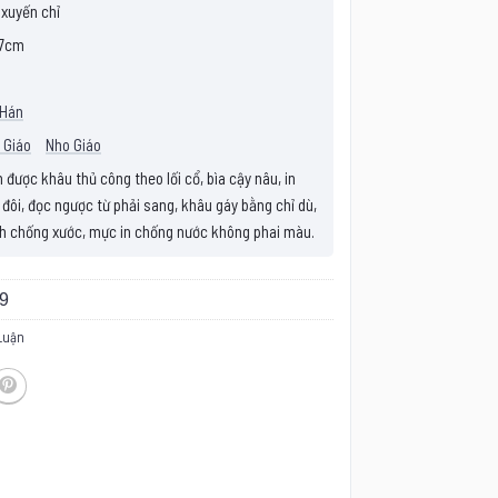
 xuyến chỉ
7cm
 Hán
 Giáo
Nho Giáo
được khâu thủ công theo lối cổ, bìa cậy nâu, in
 đôi, đọc ngược từ phải sang, khâu gáy bằng chỉ dù,
h chống xước, mực in chống nước không phai màu.
9
Luận