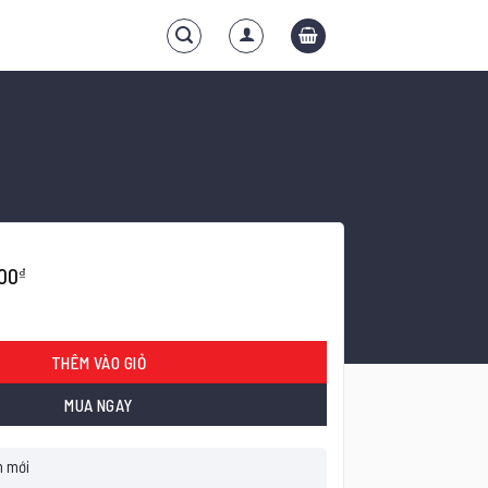
00
₫
guyên thanh số lượng
THÊM VÀO GIỎ
MUA NGAY
 mới