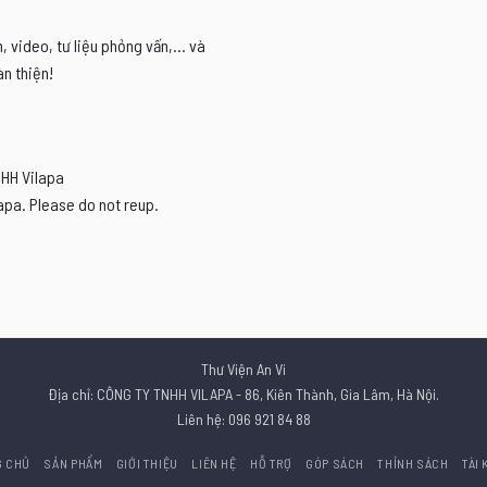
video, tư liệu phỏng vấn,... và
n thiện!
NHH Vilapa
apa. Please do not reup.
Thư Viện An Vi
Địa chỉ: CÔNG TY TNHH VILAPA - 86, Kiên Thành, Gia Lâm, Hà Nội.
Liên hệ: 096 921 84 88
G CHỦ
SẢN PHẨM
GIỚI THIỆU
LIÊN HỆ
HỖ TRỢ
GÓP SÁCH
THỈNH SÁCH
TÀI