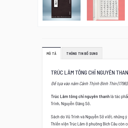
MÔ TẢ
THÔNG TIN BỔ SUNG
TRÚC LÂM TÔNG CHỈ NGUYÊN 
Đề tựa vào nãm Cảnh Thịnh Bính Thìn (1796)
Trúc Lâm tông chỉ nguyên thanh
là tác phẩ
Trinh, Nguyễn Đăng Sở.
Sách do Vũ Trinh và Nguyễn Sở viết, những ý 
Thiền viện Trúc Lâm ở phường Bích Câu còn 