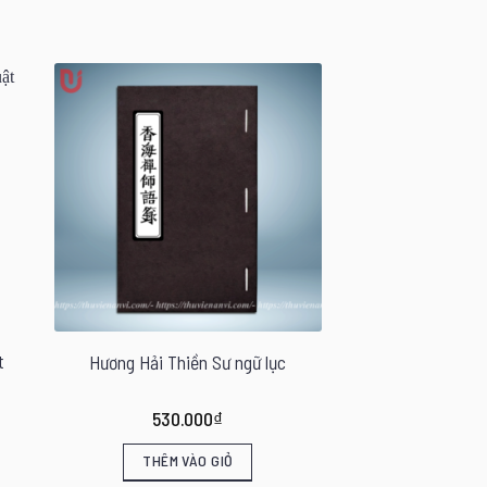
t
Hương Hải Thiền Sư ngữ lục
530.000
₫
THÊM VÀO GIỎ