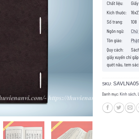
Chất liệu:
Giấy
Kích thước:
16x2
Số trang:
108
Ngôn ngữ:
Chữ
Tôn giáo:
Phật
Quy cách:
Sách 
giấy xuyến chỉ gấp
quét nâu, tem sác
SAVLNA05
SKU:
Danh mục:
Kinh sách
,