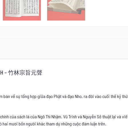
THANH – 竹林宗旨元聲
.
m bàn về sự tổng hợp giữa đạo Phật và đạo Nho, ra đời vào cuối thế kỷ th
chính của sách là của Ngô Thì Nhậm. Vũ Trinh và Nguyễn Sở thuật lại và viế
có hai mươi bốn người khác tham dự những cuộc đàm luận trên.