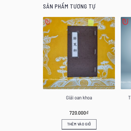
SẢN PHẨM TƯƠNG TỰ
i bản toàn thư
Giải oan khoa
T
.000
₫
720.000
₫
VÀO GIỎ
THÊM VÀO GIỎ