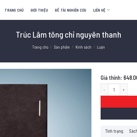
TRANG CHỦ
GIỚI THIỆU
ĐỀ TÀI NGHIÊN CỨU
LIÊN HỆ
Trúc Lâm tông chỉ nguyên thanh
Trang chủ
/
Sản phẩm
/
Kinh sách
/
Luận
648.0
Trúc Lâm tông chỉ n
Tình trạng:
Sách