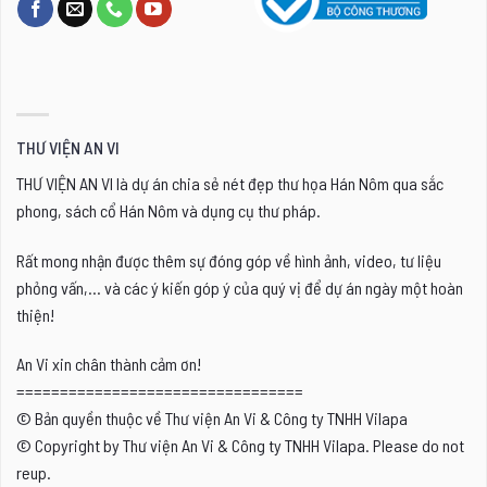
chọn
có
thể
được
chọn
THƯ VIỆN AN VI
trên
THƯ VIỆN AN VI là dự án chia sẻ nét đẹp thư họa Hán Nôm qua sắc
trang
phong, sách cổ Hán Nôm và dụng cụ thư pháp.
sản
phẩm
Rất mong nhận được thêm sự đóng góp về hình ảnh, video, tư liệu
phỏng vấn,... và các ý kiến góp ý của quý vị để dự án ngày một hoàn
thiện!
An Vi xin chân thành cảm ơn!
=================================
© Bản quyền thuộc về Thư viện An Vi & Công ty TNHH Vilapa
© Copyright by Thư viện An Vi & Công ty TNHH Vilapa. Please do not
reup.