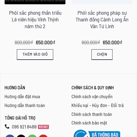
Phôi sắc phong thần triều
Phôi sắc phong pháp sư
Lê niên hiệu Vĩnh Thịnh
Thanh đồng Cảnh Long Ẩn
năm thứ 2
Vân Tứ Linh
Giá
Giá
Giá
Giá
800.000
₫
650.000
₫
800.000
₫
650.000
₫
gốc
hiện
gốc
hiện
là:
tại
là:
tại
THÊM VÀO GIỎ
CHỌN
800.000₫.
là:
800.000₫.
là:
00₫.
650.000₫.
650.00
Sản
phẩm
này
HƯỚNG DẪN
CHÍNH SÁCH & QUY ĐỊNH
có
Hướng dẫn đặt mua
Chính sách vận chuyển
nhiều
Hướng dẫn thanh toán
Khiếu nại - Hủy đơn - Đổi trả
biến
Chính sách thanh toán
thể.
TỔNG ĐÀI HỖ TRỢ
Chính sách bảo mật
Các
096 921 8488
tùy