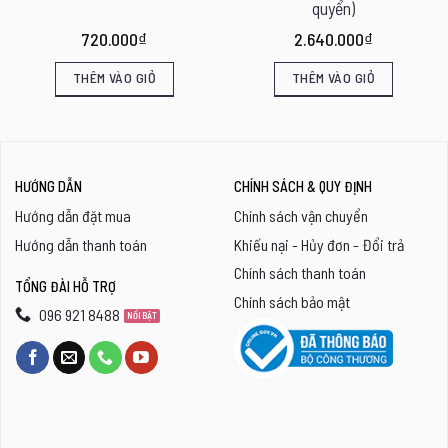
quyển)
720.000
₫
2.640.000
₫
THÊM VÀO GIỎ
THÊM VÀO GIỎ
HƯỚNG DẪN
CHÍNH SÁCH & QUY ĐỊNH
Hướng dẫn đặt mua
Chính sách vận chuyển
Hướng dẫn thanh toán
Khiếu nại - Hủy đơn - Đổi trả
Chính sách thanh toán
TỔNG ĐÀI HỖ TRỢ
Chính sách bảo mật
096 921 8488