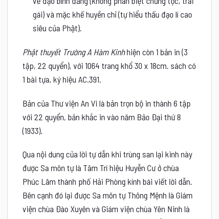
về đạo bình đẳng (không phân biệt chủng tộc, trai
gái) và mặc khế huyền chỉ (tự hiểu thấu đạo lí cao
siêu của Phật).
Phật thuyết Trường A Hàm Kinh
hiện còn 1 bản in (3
tập, 22 quyển), với 1064 trang khổ 30 x 18cm. sách có
1 bài tựa, ký hiệu AC.391.
Bản của Thư viện An Vi là bản trọn bộ in thành 6 tập
với 22 quyển, bản khắc in vào năm Bảo Đại thứ 8
(1933).
Qua nội dung của lời tự dẫn khi trùng san lại kinh này
được Sa môn tự là Tâm Trí hiệu Huyễn Cư ở chùa
Phúc Lâm thành phố Hải Phòng kính bái viết lời dẫn.
Bên cạnh đó lại được Sa môn tự Thông Mệnh là Giám
viện chùa Đào Xuyên và Giám viện chùa Yên Ninh là