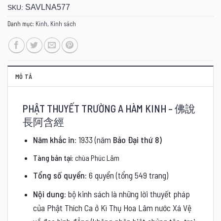
SAVLNA577
SKU:
Danh mục:
Kinh
,
Kinh sách
MÔ TẢ
PHẬT THUYẾT TRƯỜNG A HÀM KINH –
佛
說
長
阿
含
經
Năm khắc in:
1933 (năm
Bảo Đại thứ 8)
Tàng bản tại:
chùa Phúc Lâm
Tổng số quyển:
6 quyển (tổng 549 trang)
Nội dung:
bộ kinh sách là những lời thuyết pháp
của Phật Thích Ca ở Kì Thụ Hoa Lâm nước Xá Vệ