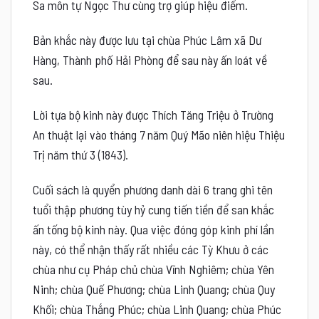
Sa môn tự Ngọc Thư cùng trợ giúp hiệu điểm.
Bản khắc này được lưu tại chùa Phúc Lâm xã Dư
Hàng, Thành phố Hải Phòng để sau này ấn loát về
sau.
Lời tựa bộ kinh này được Thích Tăng Triệu ở Trường
An thuật lại vào tháng 7 năm Quý Mão niên hiệu Thiệu
Trị năm thứ 3 (1843).
Cuối sách là quyển phương danh dài 6 trang ghi tên
tuổi thập phương tùy hỷ cung tiến tiền để san khắc
ấn tống bộ kinh này. Qua việc đóng góp kinh phí lần
này, có thể nhận thấy rất nhiều các Tỳ Khưu ở các
chùa như cụ Pháp chủ chùa Vĩnh Nghiêm; chùa Yên
Ninh; chùa Quế Phương; chùa Linh Quang; chùa Quy
Khối; chùa Thắng Phúc; chùa Linh Quang; chùa Phúc