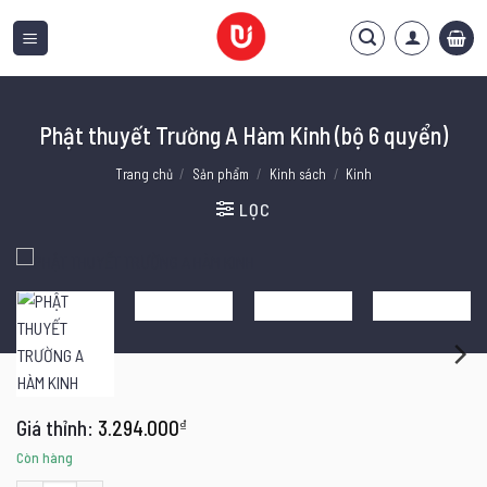
Bỏ
qua
nội
dung
Phật thuyết Trường A Hàm Kinh (bộ 6 quyển)
Trang chủ
/
Sản phẩm
/
Kinh sách
/
Kinh
LỌC
3.294.000
₫
Còn hàng