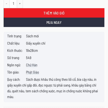
Phật thuyết Trường A Hàm Kinh (bộ 6 quyển) số lượng
THÊM VÀO GIỎ
MUA NGAY
Tình trạng:
Sách mới
Chất liệu:
Giấy xuyến chỉ
Kích thước:
19x28cm
Số trang:
549
Ngôn ngữ:
Chữ Hán
Tôn giáo:
Phật Giáo
Quy cách:
Sách được khâu thủ công theo lối cổ, bìa cậy nâu, in
giấy xuyến chỉ gấp đôi, đọc ngược từ phải sang, khâu gáy bằng chỉ
dù, quét nâu, tem sách chống xước, mực in chống nước không phai
màu.