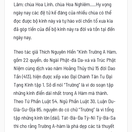
Lâm; chùa Hoa Linh, chùa Hoa Nghiêm…..Hy vọng
ngày nay các đệ tử kế đăng của nhiều chùa có thể
đọc được bộ kinh này và tự hào với chốn tổ xưa kia
đã góp tiền của để bộ kinh này ra đời và tồn tại đến
ngày nay.
Theo tác giả Thích Nguyên Hiền “
Kinh Trường A Hàm,
gồm 22 quyển, do Ngài Phật-đà Da-xá và Trúc Phật
Niệm cùng dịch vào năm Hoằng Thủy thứ 15 đời Dao
Tần (413), hiện được xếp vào Đại Chánh Tân Tu Đại
Tạng Kinh tập 1. Sở dĩ nói “Trường” là vì do soạn tập
những kinh điển dài nhất trong A Hàm mà thành.
Theo Tứ Phần Luật 54, Ngũ Phần Luật 30, Luận Du-
Già-Sư-Địa 85, nguyên do có chữ “Trường” là vì tổng
tập những kinh lớn (dài). Tát-Bà-Đa Tỳ-Ni Tỳ-Bà-Sa
thì cho rằng Trường A-hàm là phá dẹp các tà thuyết