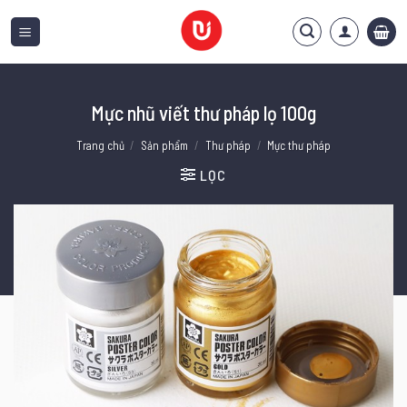
Bỏ
qua
nội
dung
Mực nhũ viết thư pháp lọ 100g
Trang chủ
/
Sản phẩm
/
Thư pháp
/
Mực thư pháp
LỌC