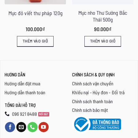
Mực nho Thư Sướng Bắc
Mực đỏ viết thư pháp 120g
Thái 500g
ảng
100.000
₫
90.000
₫
THÊM VÀO GIỎ
THÊM VÀO GIỎ
000₫
000₫
HƯỚNG DẪN
CHÍNH SÁCH & QUY ĐỊNH
Hướng dẫn đặt mua
Chính sách vận chuyển
Hướng dẫn thanh toán
Khiếu nại - Hủy đơn - Đổi trả
Chính sách thanh toán
TỔNG ĐÀI HỖ TRỢ
Chính sách bảo mật
096 921 8488