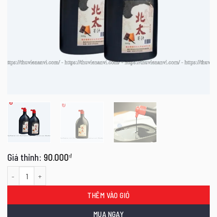
90.000
₫
Mực nho Thư Sướng Bắc Thái 500g số lượng
THÊM VÀO GIỎ
MUA NGAY