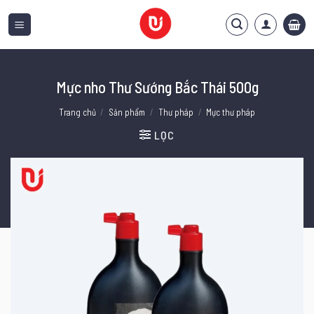
Bỏ
qua
nội
dung
Mực nho Thư Sướng Bắc Thái 500g
Trang chủ
/
Sản phẩm
/
Thư pháp
/
Mực thư pháp
LỌC