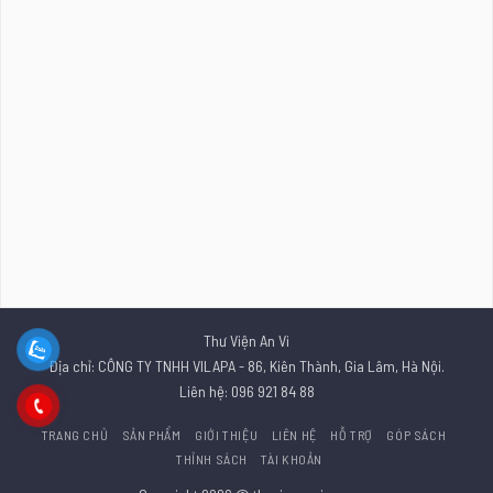
Thư Viện An Vi
Địa chỉ: CÔNG TY TNHH VILAPA - 86, Kiên Thành, Gia Lâm, Hà Nội.
Liên hệ: 096 921 84 88
TRANG CHỦ
SẢN PHẨM
GIỚI THIỆU
LIÊN HỆ
HỖ TRỢ
GÓP SÁCH
THỈNH SÁCH
TÀI KHOẢN