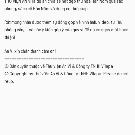
THƯ VIỆN AN VI là dự án chia sẻ nét đẹp thư họa Hán Nôm qua sắc
phong, sách cổ Hán Nôm và dụng cụ thư pháp.
Rất mong nhận được thêm sự đóng góp về hình ảnh, video, tư liệu
phỏng vấn,... và các ý kiến góp ý của quý vị để dự án ngày một hoàn
thiện!
An Vi xin chân thành cảm ơn!
=================================
© Bản quyền thuộc về Thư viện An Vi & Công ty TNHH Vilapa
© Copyright by Thư viện An Vi & Công ty TNHH Vilapa. Please do not
reup.