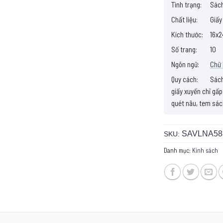
Tình trạng:
Sách
Chất liệu:
Giấy
Kích thước:
16x2
Số trang:
10
Ngôn ngữ:
Chữ
Quy cách:
Sách 
giấy xuyến chỉ gấp
quét nâu, tem sác
SAVLNA58
SKU:
Danh mục:
Kinh sách