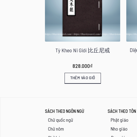
Diệ
tập (bộ 6 quyển)
Tỳ Kheo Ni Giới 比丘尼戒
0.000
₫
828.000
₫
VÀO GIỎ
THÊM VÀO GIỎ
SÁCH THEO NGÔN NGỮ
SÁCH THEO TÔN 
Chữ quốc ngữ
Phật giáo
Chữ nôm
Nho giáo