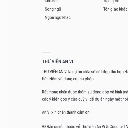
Chữ hán
Đạo giáo
Song ngữ
Tôn giáo khác
Ngôn ngữ khác
THƯ VIỆN AN VI
THƯ VIỆN AN VI là dự án chia sẻ nét đẹp thư họa 
Hán Nôm và dụng cụ thư pháp.
Rất mong nhận được thêm sự đóng góp về hình ảnh, 
các ý kiến góp ý của quý vị để dự án ngày một hoà
An Vi xin chân thành cảm ơn!
=================================
© Bản quyền thuộc về Thư viện An Vi & Công ty T