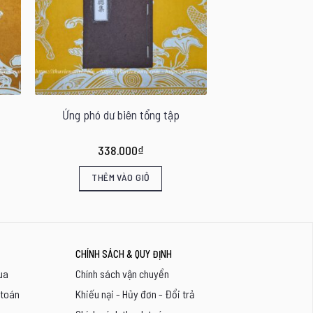
Ứng phó dư biên tổng tập
338.000
₫
THÊM VÀO GIỎ
CHÍNH SÁCH & QUY ĐỊNH
ua
Chính sách vận chuyển
 toán
Khiếu nại - Hủy đơn - Đổi trả