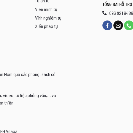
Tứ ân tự
TỔNG ĐÀI HỖ TRỢ
Viên minh tự
096 921 848
Vĩnh nghiêm tự
Xiển pháp tự
Hán Nôm qua sắc phong, sách cổ
video, tư liệu phỏng vấn,... và
n thiện!
NHH Vilapa