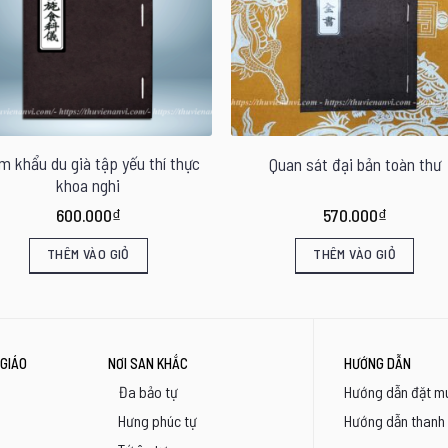
m khẩu du già tập yếu thí thực
Quan sát đại bản toàn thư
khoa nghi
600.000
₫
570.000
₫
THÊM VÀO GIỎ
THÊM VÀO GIỎ
GIÁO
NƠI SAN KHẮC
HƯỚNG DẪN
Đa bảo tự
Hướng dẫn đặt m
Hưng phúc tự
Hướng dẫn thanh