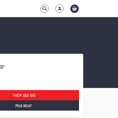
00
₫
háp ngôn trích yếu số lượng
THÊM VÀO GIỎ
MUA NGAY