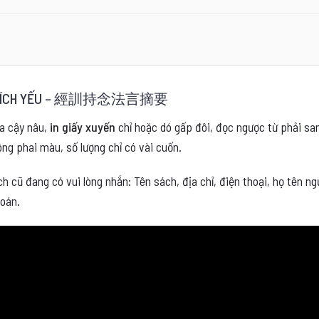
ÔN TRÍCH YẾU – 經訓持念法言摘要
ìa cậy nâu,
in giấy xuyến
chỉ hoặc dó gấp đôi, đọc ngược từ phải san
g phai màu, số lượng chỉ có vài cuốn.
h cũ đang có vui lòng nhắn: Tên sách, địa chỉ, điện thoại, họ tên 
toán.