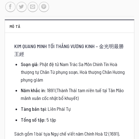
MÔ TẢ
KIM QUANG MINH TỐI THẮNG VƯƠNG KINH – 金光明最勝
王經
Soạn giả:
Phật đệ tử Nam Trác Sa Môn Chính Tín Hoà
thượng tự Chân Từ phụng soạn, Hoà thượng Chân Hương
phụng giám
Năm khắc in:
1891 (Thành Thái tam niên tuế tại Tân Mão
mãnh xuân cốc nhật bổ khuyết)
Tàng bản tại:
Liên Phái Tự
Tổng số tập:
5 tập
Sách gồm 1 bài tựa Ngự chế viết năm Chính Hoà 12 (1691).