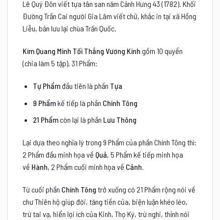
Lê Quý Đôn viết tựa tân san năm Cảnh Hưng 43 (1782). Khối
Đường Trần Cai người Gia Lâm viết chữ, khắc in tại xã Hồng
Liễu, bản lưu lại chùa Trấn Quốc.
Kim Quang Minh Tối Thắng Vương Kinh
gồm 10 quyển
(chia làm 5 tập), 31 Phẩm:
Tự Phẩm
đầu tiên là phần
Tựa
9 Phẩm
kế tiếp là phần
Chính Tông
21 Phẩm
còn lại là phần
Lưu Thông
Lại dựa theo nghĩa lý trong 9 Phẩm của phần Chính Tông thì:
2 Phẩm đầu minh họa về
Quả
, 5 Phẩm kế tiếp minh họa
về
Hành
, 2 Phẩm cuối minh họa về
Cảnh.
Từ cuối phần
Chính Tông
trở xuống có 21 Phẩm rộng nói về
chư Thiên hộ giúp đời, tăng tiền của, biện luận khéo léo,
trừ tai vạ, hiển lợi ích của Kinh, Thọ Ký, trừ nghi, thỉnh nói