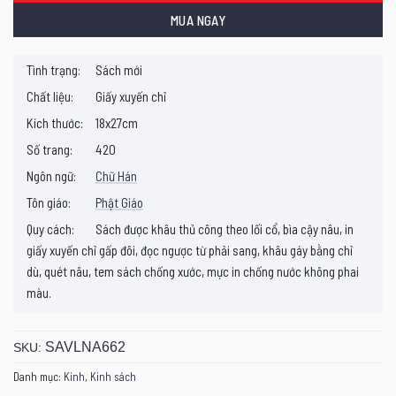
MUA NGAY
Tình trạng:
Sách mới
Chất liệu:
Giấy xuyến chỉ
Kích thước:
18x27cm
Số trang:
420
Ngôn ngữ:
Chữ Hán
Tôn giáo:
Phật Giáo
Quy cách:
Sách được khâu thủ công theo lối cổ, bìa cậy nâu, in
giấy xuyến chỉ gấp đôi, đọc ngược từ phải sang, khâu gáy bằng chỉ
dù, quét nâu, tem sách chống xước, mực in chống nước không phai
màu.
SAVLNA662
SKU:
Danh mục:
Kinh
,
Kinh sách