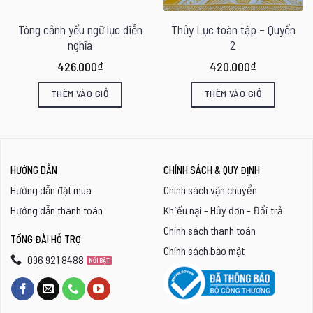
Tông cảnh yếu ngữ lục diễn
Thủy Lục toàn tập – Quyển
nghĩa
2
426.000
₫
420.000
₫
THÊM VÀO GIỎ
THÊM VÀO GIỎ
HƯỚNG DẪN
CHÍNH SÁCH & QUY ĐỊNH
Hướng dẫn đặt mua
Chính sách vận chuyển
Hướng dẫn thanh toán
Khiếu nại - Hủy đơn - Đổi trả
Chính sách thanh toán
TỔNG ĐÀI HỖ TRỢ
Chính sách bảo mật
096 921 8488