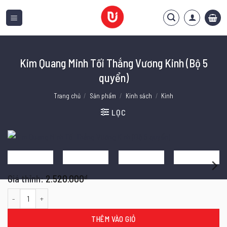
Bỏ
qua
nội
dung
Kim Quang Minh Tối Thắng Vương Kinh (Bộ 5
quyển)
Trang chủ
/
Sản phẩm
/
Kinh sách
/
Kinh
LỌC
2.520.000
₫
Kim Quang Minh Tối Thắng Vương Kinh (Bộ 5 quyển) số lượng
THÊM VÀO GIỎ