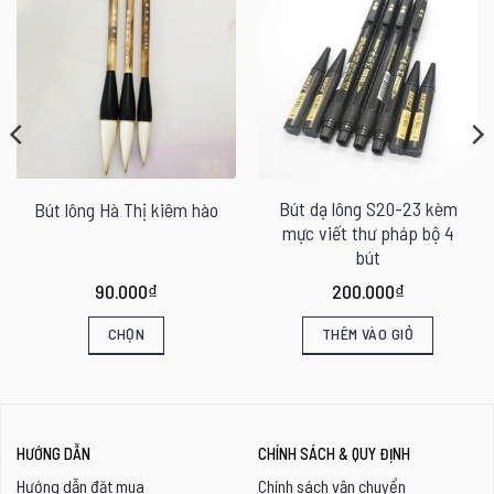
Bút dạ lông S20-23 kèm
Bút lông Hà Thị kiêm hào
mực viết thư pháp bộ 4
bút
90.000
₫
200.000
₫
CHỌN
THÊM VÀO GIỎ
Sản
phẩm
này
HƯỚNG DẪN
CHÍNH SÁCH & QUY ĐỊNH
có
Hướng dẫn đặt mua
Chính sách vận chuyển
nhiều