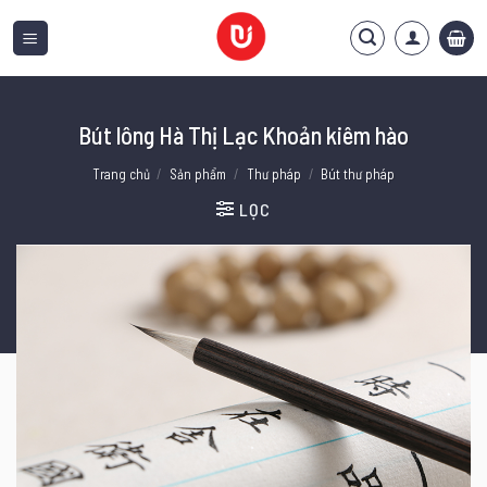
Bỏ
qua
nội
dung
Bút lông Hà Thị Lạc Khoản kiêm hào
Trang chủ
/
Sản phẩm
/
Thư pháp
/
Bút thư pháp
LỌC