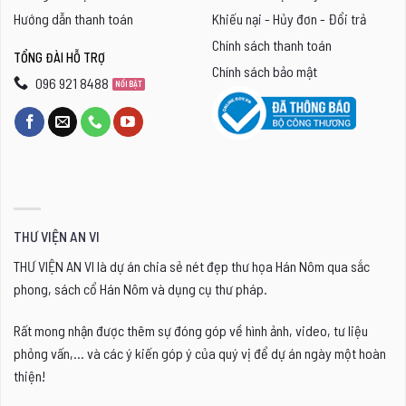
Hướng dẫn thanh toán
Khiếu nại - Hủy đơn - Đổi trả
biến
Chính sách thanh toán
thể.
TỔNG ĐÀI HỖ TRỢ
Chính sách bảo mật
Các
096 921 8488
tùy
chọn
có
thể
được
chọn
THƯ VIỆN AN VI
trên
THƯ VIỆN AN VI là dự án chia sẻ nét đẹp thư họa Hán Nôm qua sắc
trang
phong, sách cổ Hán Nôm và dụng cụ thư pháp.
sản
phẩm
Rất mong nhận được thêm sự đóng góp về hình ảnh, video, tư liệu
phỏng vấn,... và các ý kiến góp ý của quý vị để dự án ngày một hoàn
thiện!