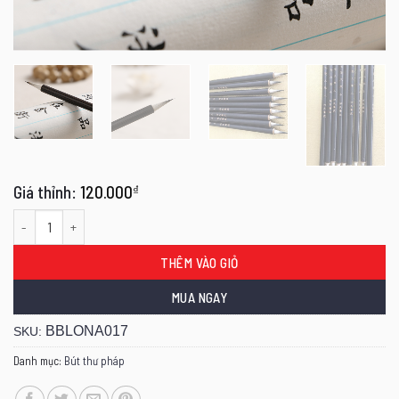
120.000
₫
Bút lông Hà Thị Lạc Khoản kiêm hào số lượng
THÊM VÀO GIỎ
MUA NGAY
BBLONA017
SKU:
Danh mục:
Bút thư pháp