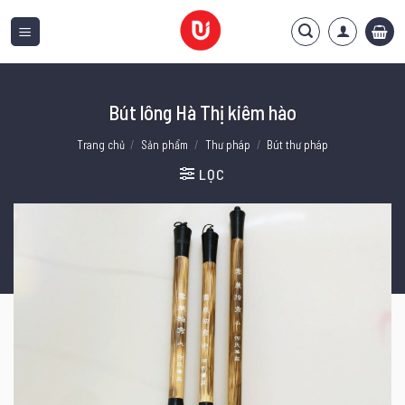
Bỏ
qua
nội
dung
Bút lông Hà Thị kiêm hào
Trang chủ
/
Sản phẩm
/
Thư pháp
/
Bút thư pháp
LỌC