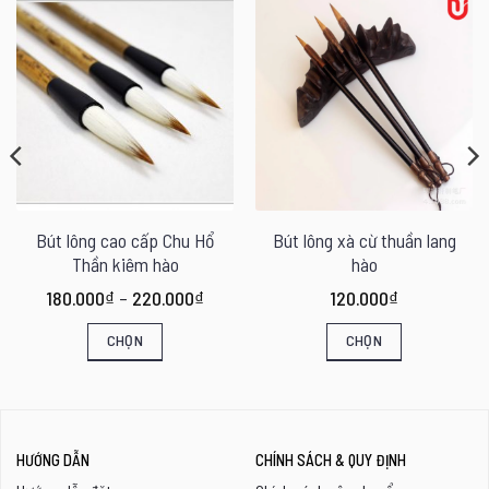
Bút lông cao cấp Chu Hổ
Bút lông xà cừ thuần lang
Thần kiêm hào
hào
ng
Khoảng
180.000
₫
–
220.000
₫
120.000
₫
giá:
từ
CHỌN
CHỌN
0₫
180.000₫
đến
Sản
Sản
0₫
220.000₫
phẩm
phẩm
này
này
HƯỚNG DẪN
CHÍNH SÁCH & QUY ĐỊNH
có
có