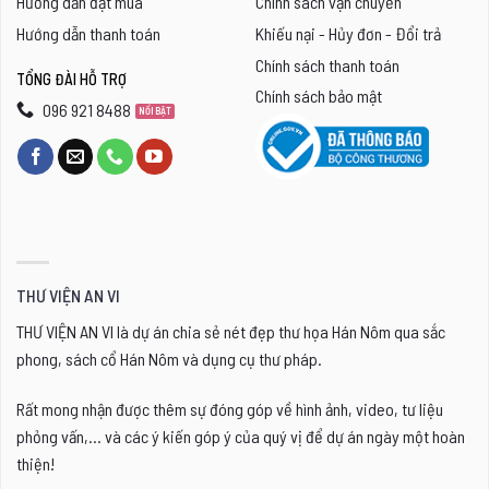
Hướng dẫn đặt mua
Chính sách vận chuyển
nhiều
nhiều
Hướng dẫn thanh toán
Khiếu nại - Hủy đơn - Đổi trả
biến
biến
Chính sách thanh toán
thể.
thể.
TỔNG ĐÀI HỖ TRỢ
Chính sách bảo mật
Các
Các
096 921 8488
tùy
tùy
chọn
chọn
có
có
thể
thể
được
được
chọn
chọn
THƯ VIỆN AN VI
trên
trên
THƯ VIỆN AN VI là dự án chia sẻ nét đẹp thư họa Hán Nôm qua sắc
trang
trang
phong, sách cổ Hán Nôm và dụng cụ thư pháp.
sản
sản
phẩm
phẩm
Rất mong nhận được thêm sự đóng góp về hình ảnh, video, tư liệu
phỏng vấn,... và các ý kiến góp ý của quý vị để dự án ngày một hoàn
thiện!