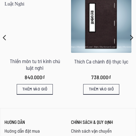
Thiền môn tu trì kinh chú
Thích Ca chánh độ thực lục
luật nghi
840.000
₫
738.000
₫
THÊM VÀO GIỎ
THÊM VÀO GIỎ
HƯỚNG DẪN
CHÍNH SÁCH & QUY ĐỊNH
Hướng dẫn đặt mua
Chính sách vận chuyển