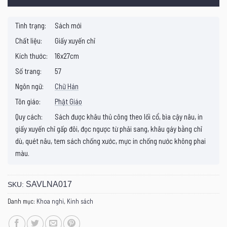
Tình trạng:
Sách mới
Chất liệu:
Giấy xuyến chỉ
Kích thước:
16x27cm
Số trang:
57
Ngôn ngữ:
Chữ Hán
Tôn giáo:
Phật Giáo
Quy cách:
Sách được khâu thủ công theo lối cổ, bìa cậy nâu, in
giấy xuyến chỉ gấp đôi, đọc ngược từ phải sang, khâu gáy bằng chỉ
dù, quét nâu, tem sách chống xước, mực in chống nước không phai
màu.
SAVLNA017
SKU:
Danh mục:
Khoa nghi
,
Kinh sách