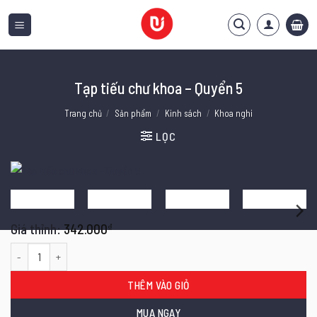
Bỏ
qua
nội
dung
Tạp tiếu chư khoa – Quyển 5
Trang chủ
/
Sản phẩm
/
Kinh sách
/
Khoa nghi
LỌC
342.000
₫
Tạp tiếu chư khoa - Quyển 5 số lượng
THÊM VÀO GIỎ
MUA NGAY