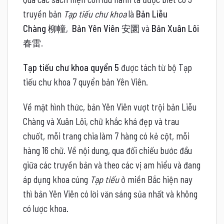
truyền bản
Tạp tiếu chư khoa
là
Bản Liễu
Chàng
柳幢,
Bản Yên Viên
安圜 và
Bản Xuân Lôi
春雷.
Tạp tiếu chư khoa quyển 5
được tách từ bộ Tạp
tiếu chư khoa 7 quyển bản Yên Viên.
Về mặt hình thức, bản Yên Viên vượt trội bản Liễu
Chàng và Xuân Lôi, chữ khắc khá đẹp và trau
chuốt, mỗi trang chia làm 7 hàng có kẻ cột, mỗi
hàng 16 chữ. Về nội dung, qua đối chiếu bước đầu
giữa các truyền bản và theo các vị am hiểu và đang
áp dụng khoa cúng
Tạp tiếu
ở miền Bắc hiện nay
thì bản Yên Viên có lời văn sáng sủa nhất và không
có lược khoa.