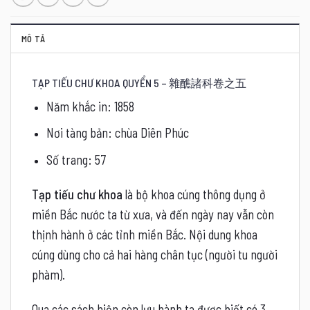
MÔ TẢ
TẠP TIẾU CHƯ KHOA QUYỂN 5 – 雜醮諸科卷之五
Năm khắc in: 1858
Nơi tàng bản: chùa Diên Phúc
Số trang: 57
Tạp tiếu chư khoa
là bộ khoa cúng thông dụng ở
miền Bắc nước ta từ xưa, và đến ngày nay vẫn còn
thịnh hành ở các tỉnh miền Bắc. Nội dung khoa
cúng dùng cho cả hai hàng chân tục (người tu người
phàm).
Qua các sách hiện còn lưu hành ta được biết có 3