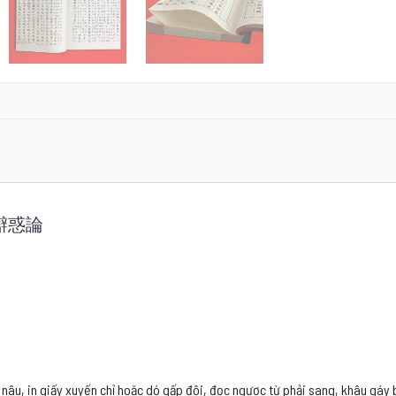
辯惑論
 nâu, in giấy xuyến chỉ hoặc dó gấp đôi, đọc ngược từ phải sang, khâu gáy