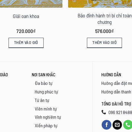
Bảo đỉnh hành trì bí chỉ toàn
Giải oan khoa
chương
720.000
₫
576.000
₫
THÊM VÀO GIỎ
THÊM VÀO GIỎ
GIÁO
NƠI SAN KHẮC
HƯỚNG DẪN
Đa bảo tự
Hướng dẫn đặt m
Hưng phúc tự
Hướng dẫn thanh
Tứ ân tự
TỔNG ĐÀI HỖ TRỢ
Viên minh tự
096 921 848
Vĩnh nghiêm tự
Xiển pháp tự