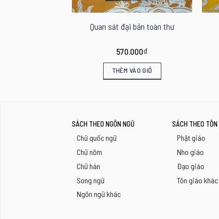
 thí thực pháp
Quan sát đại bản toàn thư
.000
₫
570.000
₫
VÀO GIỎ
THÊM VÀO GIỎ
SÁCH THEO NGÔN NGỮ
SÁCH THEO TÔN 
Chữ quốc ngữ
Phật giáo
Chữ nôm
Nho giáo
Chữ hán
Đạo giáo
Song ngữ
Tôn giáo khác
Ngôn ngữ khác