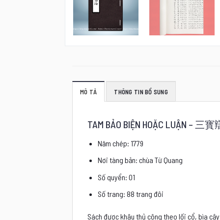
MÔ TẢ
THÔNG TIN BỔ SUNG
TAM BẢO BIỆN HOẶC LUẬN –
三寳
Năm chép: 1779
Nơi tàng bản: chùa Từ Quang
Số quyển: 01
Số trang: 88 trang đôi
Sách được khâu thủ công theo lối cổ, bìa cậy