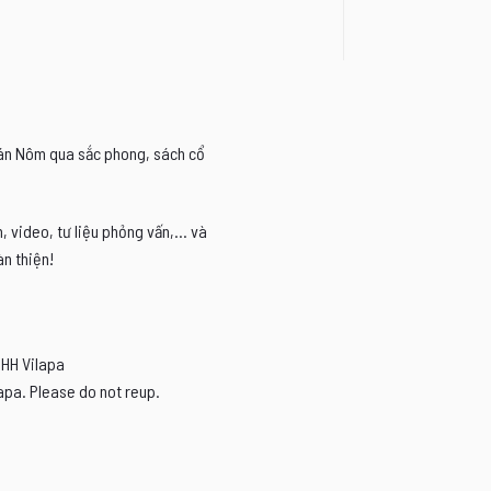
Hán Nôm qua sắc phong, sách cổ
video, tư liệu phỏng vấn,... và
n thiện!
NHH Vilapa
apa. Please do not reup.