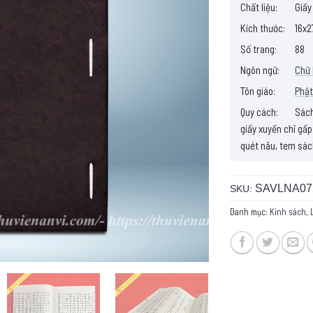
Chất liệu:
Giấy
Kích thước:
16x2
Số trang:
88
Ngôn ngữ:
Chữ
Tôn giáo:
Phật
Quy cách:
Sách 
giấy xuyến chỉ gấp
quét nâu, tem sác
SAVLNA07
SKU:
Danh mục:
Kinh sách
,