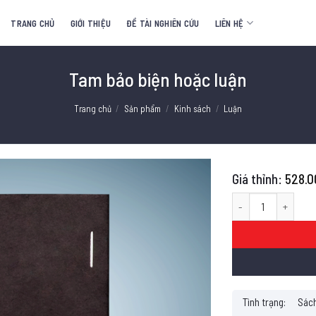
TRANG CHỦ
GIỚI THIỆU
ĐỀ TÀI NGHIÊN CỨU
LIÊN HỆ
Tam bảo biện hoặc luận
Trang chủ
/
Sản phẩm
/
Kinh sách
/
Luận
528.0
Tam bảo biện hoặc lu
Tình trạng:
Sách