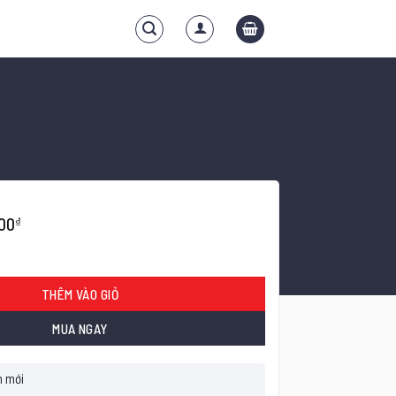
00
₫
ận số lượng
THÊM VÀO GIỎ
MUA NGAY
 mới