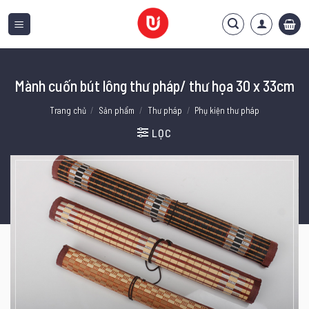
Bỏ
qua
nội
dung
Mành cuốn bút lông thư pháp/ thư họa 30 x 33cm
Trang chủ
/
Sản phẩm
/
Thư pháp
/
Phụ kiện thư pháp
LỌC