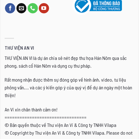
tùy
chọn
có
thể
được
chọn
THƯ VIỆN AN VI
trên
THƯ VIỆN AN VI là dự án chia sẻ nét đẹp thư họa Hán Nôm qua sắc
trang
phong, sách cổ Hán Nôm và dụng cụ thư pháp.
sản
phẩm
Rất mong nhận được thêm sự đóng góp về hình ảnh, video, tư liệu
phỏng vấn,... và các ý kiến góp ý của quý vị để dự án ngày một hoàn
thiện!
An Vi xin chân thành cảm ơn!
=================================
© Bản quyền thuộc về Thư viện An Vi & Công ty TNHH Vilapa
© Copyright by Thư viện An Vi & Công ty TNHH Vilapa. Please do not