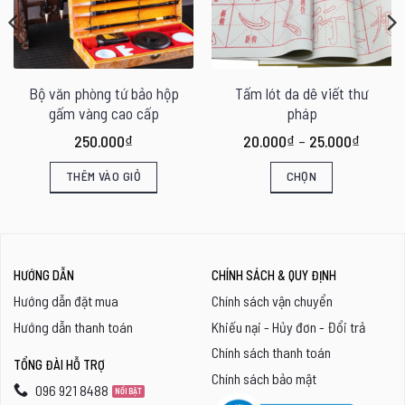
Bộ văn phòng tứ bảo hộp
Tấm lót da dê viết thư
gấm vàng cao cấp
pháp
Khoảng
250.000
₫
20.000
₫
–
25.000
₫
giá:
từ
THÊM VÀO GIỎ
CHỌN
20.000
đến
Sản
25.000
phẩm
này
HƯỚNG DẪN
CHÍNH SÁCH & QUY ĐỊNH
có
Hướng dẫn đặt mua
Chính sách vận chuyển
nhiều
Hướng dẫn thanh toán
Khiếu nại - Hủy đơn - Đổi trả
biến
Chính sách thanh toán
thể.
TỔNG ĐÀI HỖ TRỢ
Chính sách bảo mật
Các
096 921 8488