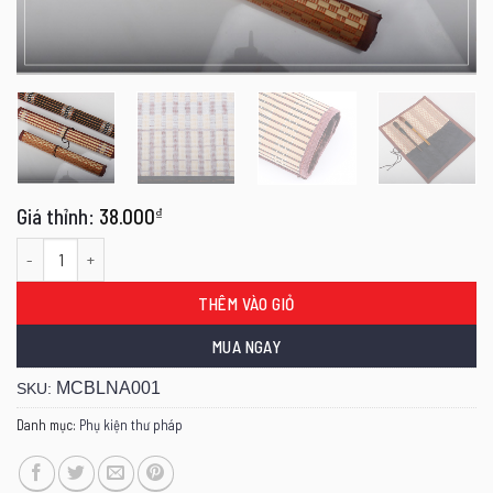
38.000
₫
Mành cuốn bút lông thư pháp/ thư họa 30 x 33cm số lượng
THÊM VÀO GIỎ
MUA NGAY
MCBLNA001
SKU:
Danh mục:
Phụ kiện thư pháp