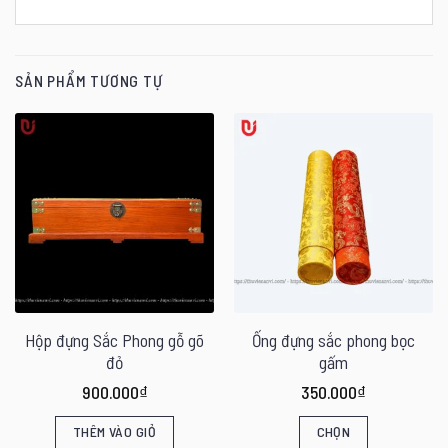
SẢN PHẨM TƯƠNG TỰ
Hộp đựng Sắc Phong gỗ gõ
Ống đựng sắc phong bọc
đỏ
gấm
900.000
₫
350.000
₫
THÊM VÀO GIỎ
CHỌN