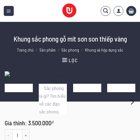
Bỏ
qua
nội
dung
Khung sắc phong gỗ mít sơn son thiếp vàng
Trang chủ
/
Sản phẩm
/
Sắc phong
/
Khung và hộp đựng sắc
LỌC
3.500.000
₫
Khung sắc phong gỗ mít sơn son thiếp vàng số lượng