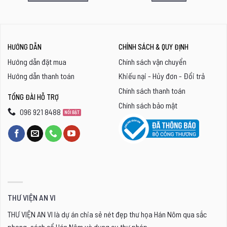
Sản
phẩm
này
HƯỚNG DẪN
CHÍNH SÁCH & QUY ĐỊNH
có
Hướng dẫn đặt mua
Chính sách vận chuyển
nhiều
Hướng dẫn thanh toán
Khiếu nại - Hủy đơn - Đổi trả
biến
Chính sách thanh toán
thể.
TỔNG ĐÀI HỖ TRỢ
Chính sách bảo mật
Các
096 921 8488
tùy
chọn
có
thể
được
chọn
THƯ VIỆN AN VI
trên
THƯ VIỆN AN VI là dự án chia sẻ nét đẹp thư họa Hán Nôm qua sắc
trang
phong, sách cổ Hán Nôm và dụng cụ thư pháp.