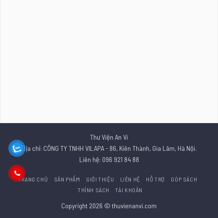
Thư Viện An Vi
Địa chỉ: CÔNG TY TNHH VILAPA - 86, Kiên Thành, Gia Lâm, Hà Nội.
Liên hệ: 096 921 84 88
TRANG CHỦ
SẢN PHẨM
GIỚI THIỆU
LIÊN HỆ
HỖ TRỢ
GÓP SÁCH
THỈNH SÁCH
TÀI KHOẢN
Copyright 2026 © thuvienanvi.com